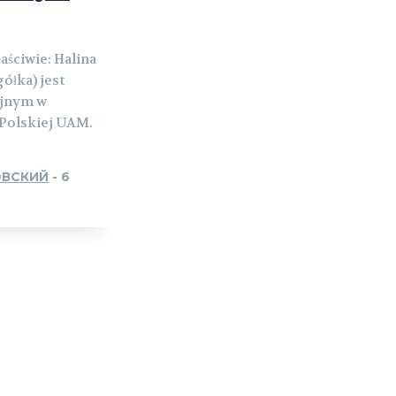
aściwie: Halina
ółka) jest
ajnym w
i Polskiej UAM.
ОВСКИЙ
-
6