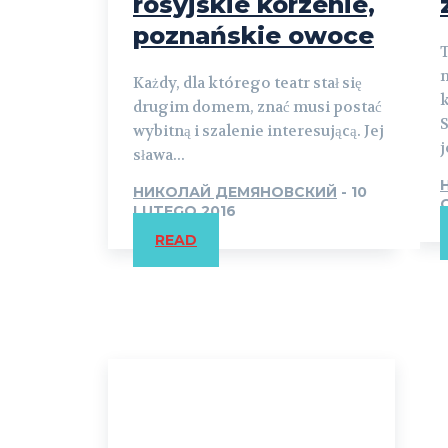
rosyjskie korzenie,
poznańskie owoce
T
Każdy, dla którego teatr stał się
drugim domem, znać musi postać
S
wybitną i szalenie interesującą. Jej
j
sława...
НИКОЛАЙ ДЕМЯНОВСКИЙ
-
10
LUTEGO 2016
READ