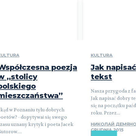
KULTURA
KULTURA
Współczesna poezja
Jak napisać
w „stolicy
tekst
polskiego
Nasza przygoda z fa
mieszczaństwa”
Jak napisać dobry t
się na początku paź
kąd w Poznaniu tylu dobrych
roku. Przez...
oetów? - dopytywał się swego
zasu uznany krytyk i poeta Jacek
НИКОЛАЙ ДЕМЯН
GRUDNIA 2015
utorow....