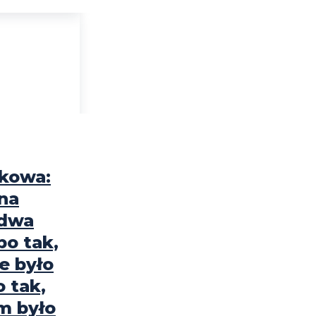
łkowa:
na
 dwa
bo tak,
ie było
 tak,
m było