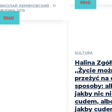
READ
НИКОЛАЙ ДЕМЯНОВСКИЙ
-
11
GRUDNIA 2015
READ
KULTURA
Halina Zgó
„Życie moż
przeżyć na
sposoby: al
jakby nic n
cudem, albo
jakby cude