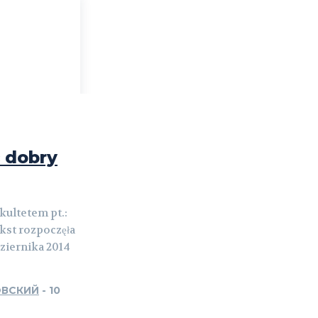
 dobry
kultetem pt.:
ekst rozpoczęła
dziernika 2014
ОВСКИЙ
-
10