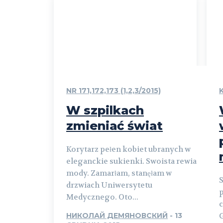
NR 171,172,173 (1,2,3/2015)
W szpilkach
zmieniać świat
Korytarz pełen kobiet ubranych w
eleganckie sukienki. Swoista rewia
mody. Zamarłam, stanęłam w
S
drzwiach Uniwersytetu
p
Medycznego. Oto...
c
НИКОЛАЙ ДЕМЯНОВСКИЙ
-
13
G