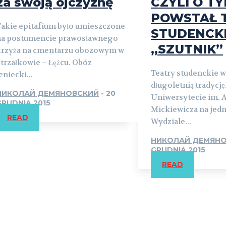
za swoją ojczyznę
CZYLI O TY
POWSTAŁ 
akie epitafium było umieszczone
STUDENCK
na postumencie prawosławnego
„SZUTNIK”
krzyża na cmentarzu obozowym w
trzałkowie – Łężcu. Obóz
Teatry studenckie 
eniecki...
długoletnią tradycję
НИКОЛАЙ ДЕМЯНОВСКИЙ
-
20
Uniwersytecie im.
GRUDNIA 2015
Mickiewicza na jed
READ
Wydziale...
НИКОЛАЙ ДЕМЯН
GRUDNIA 2015
READ