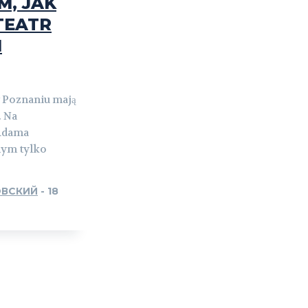
M, JAK
TEATR
I
w Poznaniu mają
. Na
 Adama
nym tylko
ОВСКИЙ
-
18