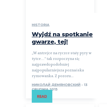
HISTORIA
Wyjdź na spotkanie
gwarze, tej!
„W antrejce na ryczce stały pyry w
tytce…” tak rozpoczyna się
najprawdopodobniej
najpopularniejsza poznańska
rymowanka. Z pozoru...
НИКОЛАЙ ДЕМЯНОВСКИЙ
-
13
GRUDNIA 2015
READ