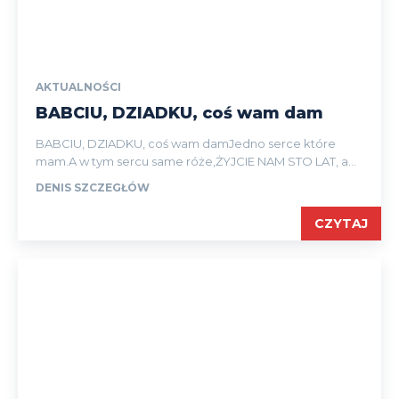
AKTUALNOŚCI
BABCIU, DZIADKU, coś wam dam
BABCIU, DZIADKU, coś wam damJedno serce które
mam.A w tym sercu same róże,ŻYJCIE NAM STO LAT, a...
DENIS SZCZEGŁÓW
CZYTAJ