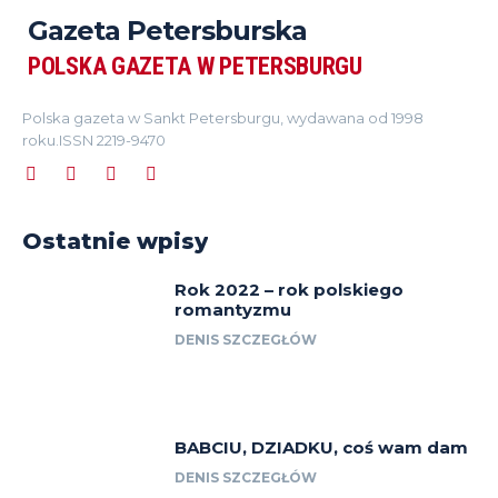
Gazeta Petersburska
POLSKA GAZETA W PETERSBURGU
Polska gazeta w Sankt Petersburgu, wydawana od 1998
roku.ISSN 2219-9470
Ostatnie wpisy
Rok 2022 – rok polskiego
romantyzmu
DENIS SZCZEGŁÓW
BABCIU, DZIADKU, coś wam dam
DENIS SZCZEGŁÓW