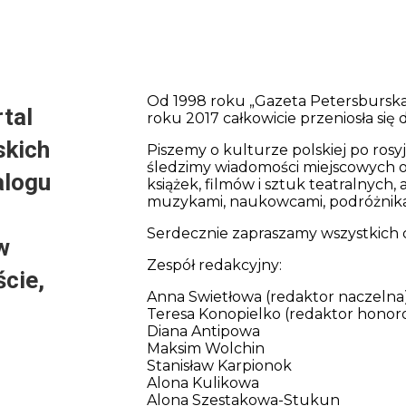
Od 1998 roku „Gazeta Petersburska”
tal
roku 2017 całkowicie przeniosła się 
skich
Piszemy o kulturze polskiej po rosy
śledzimy wiadomości miejscowych or
alogu
książek, filmów i sztuk teatralnych,
muzykami, naukowcami, podróżnik
Serdecznie zapraszamy wszystkich 
w
Zespół redakcyjny:
ście,
Anna Swietłowa (redaktor naczelna
Teresa Konopielko (redaktor honor
Diana Antipowa
Maksim Wolchin
Stanisław Karpionok
Alona Kulikowa
Alona Szestakowa-Stukun