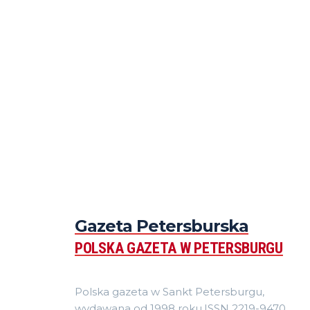
Gazeta Petersburska
POLSKA GAZETA W PETERSBURGU
Polska gazeta w Sankt Petersburgu,
wydawana od 1998 roku.ISSN 2219-9470