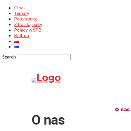
O nas
Tematy
Petersburg
Z Polską na ty
Polacy w SPB
Kultura
Search
O nas
O nas