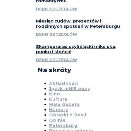
romantyzmu
DENIS SZCZEGŁÓW
Miesiąc cudów, prezentów i
rodzinnych spotkań w Petersburgu
DENIS SZCZEGŁÓW
Skampararas czyli śląski miks ska,
punku i słońca!
DENIS SZCZEGŁÓW
Na skróty
Aktualności
Język mNIE obcy
Kino
Kultura
Mała Gazeta
Numery
Obrazki z Rosji
Opinie
Petersburg
Polacy na świecie