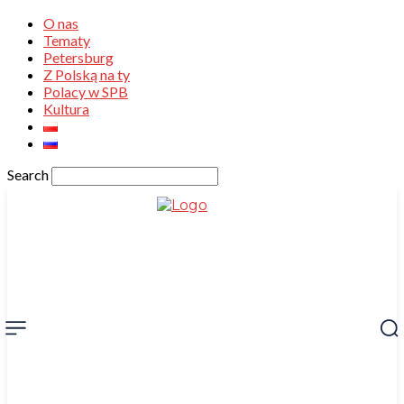
O nas
Tematy
Petersburg
Z Polską na ty
Polacy w SPB
Kultura
Search