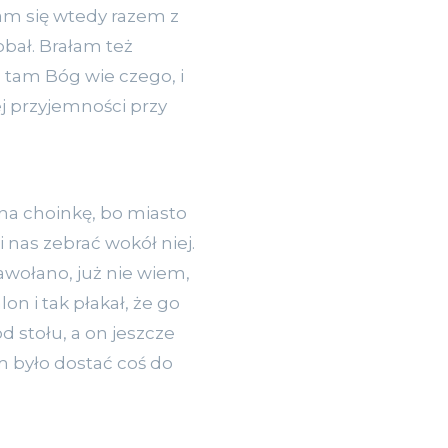
łam się wtedy razem z
bał. Brałam też
e tam Bóg wie czego, i
iej przyjemności przy
na choinkę, bo miasto
i nas zebrać wokół niej.
zawołano, już nie wiem,
on i tak płakał, że go
d stołu, a on jeszcze
em było dostać coś do