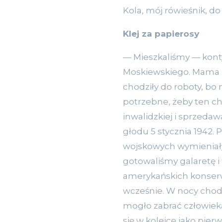
Kola, mój rówieśnik, do
Klej za papierosy
— Mieszkaliśmy — kont
Moskiewskiego. Mama pr
chodziły do roboty, bo 
potrzebne, żeby ten chl
inwalidzkiej i sprzedaw
głodu 5 stycznia 1942. 
wojskowych wymieniały j
gotowaliśmy galaretę i
amerykańskich konserw 
wcześnie. W nocy chod
mogło zabrać człowieka
się w kolejce jako pier