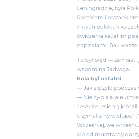
Leningradzie, była Polk
Romkiem i bratankiem o
innych polskich książek 
ćwiczenia kazał im pisać
napisałam: „Rak wasze 
To był błąd — zamiast „
wspomina Jadwiga.
Kola był ostatni
— Jak się żyło podczas
— Nie żyło się, ale um
Jeszcze jesienią jeździl
trzymaliśmy w słojach.
Wcześniej, we wrześniu
ale od musztardy obrzyd