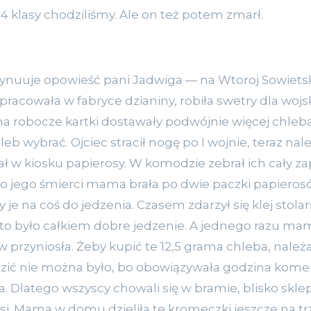
 4 klasy chodziliśmy. Ale on też potem zmarł.
ynuuje opowieść pani Jadwiga — na Wtoroj Sowiets
acowała w fabryce dzianiny, robiła swetry dla wojsk
na robocze kartki dostawały podwójnie więcej chleba,
eb wybrać. Ojciec stracił nogę po I wojnie, teraz nale
ał w kiosku papierosy. W komodzie zebrał ich cały za
Po jego śmierci mama brała po dwie paczki papierosów
e na coś do jedzenia. Czasem zdarzył się klej stolarsk
 to było całkiem dobre jedzenie. A jednego razu m
przyniosła. Żeby kupić te 12,5 grama chleba, należ
zić nie można było, bo obowiązywała godzina kome
. Dlatego wszyscy chowali się w bramie, blisko skle
wsi. Mama w domu dzieliła te kromeczki jeszcze na trz