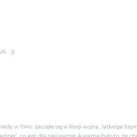
415
0
Kiedy w 1941r. zaczęła się w Rosji wojna, Jadwiga Szym
edzieć, co jest dla niej ważne. A ważne było to, że c