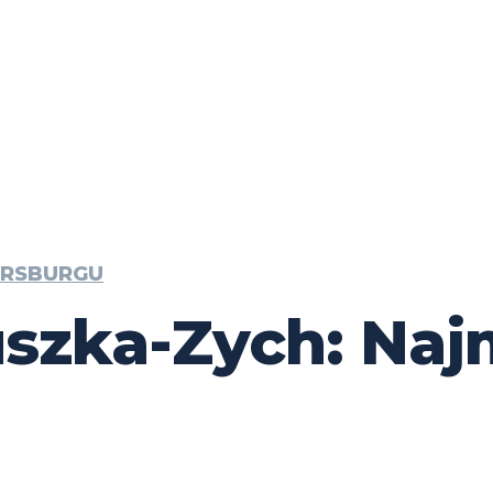
ERSBURGU
uszka-Zych: Naj