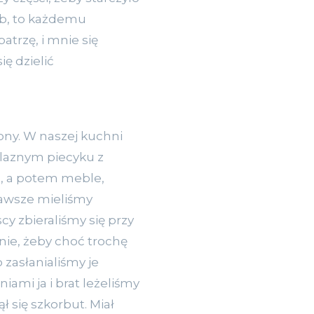
leb, to każdemu
patrzę, i mnie się
ię dzielić
iony. W naszej kuchni
elaznym piecyku z
e, a potem meble,
 zawsze mieliśmy
y zbieraliśmy się przy
onie, żeby choć trochę
o zasłanialiśmy je
iami ja i brat leżeliśmy
ł się szkorbut. Miał