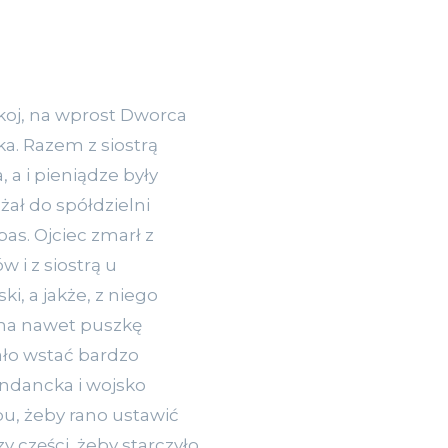
koj, na wprost Dworca
a. Razem z siostrą
 a i pieniądze były
żał do spółdzielni
pas. Ojciec zmarł z
 i z siostrą u
i, a jakże, z niego
ama nawet puszkę
ało wstać bardzo
ndancka i wojsko
pu, żeby rano ustawić
y części, żeby starczyło