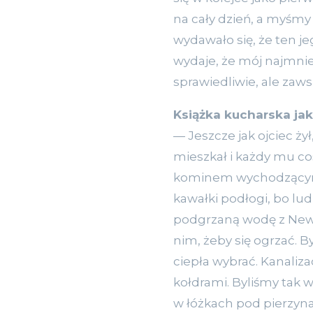
na cały dzień, a myśmy 
wydawało się, że ten jeg
wydaje, że mój najmniejs
sprawiedliwie, ale zaws
Książka kucharska jak
— Jeszcze jak ojciec ży
mieszkał i każdy mu co
kominem wychodzącym p
kawałki podłogi, bo lud
podgrzaną wodę z Newy 
nim, żeby się ogrzać. B
ciepła wybrać. Kanalizac
kołdrami. Byliśmy tak w
w łóżkach pod pierzynam