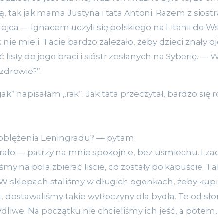
ą, tak jak mama Justyna i tata Antoni. Razem z sios
jca — Ignacem uczyli się polskiego na Litanii do Ws
nie mieli. Tacie bardzo zależało, żeby dzieci znały ojc
 listy do jego braci i sióstr zesłanych na Syberię. —
zdrowie?”.
jak” napisałam „rak”. Jak tata przeczytał, bardzo się
 oblężenia Leningradu? — pytam.
ierało — patrzy na mnie spokojnie, bez uśmiechu. I z
iśmy na pola zbierać liście, co zostały po kapuście. T
 W sklepach staliśmy w długich ogonkach, żeby kupić 
, dostawaliśmy takie wytłoczyny dla bydła. Te od sło
liwe. Na początku nie chcieliśmy ich jeść, a potem, 