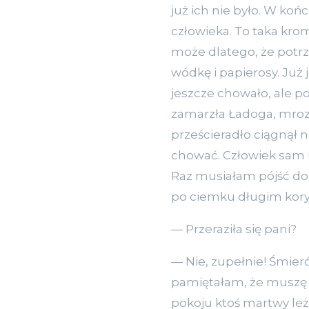
już ich nie było. W ko
człowieka. To taka krom
może dlatego, że potrze
wódkę i papierosy. Już j
jeszcze chowało, ale p
zamarzła Ładoga, mrozy
prześcieradło ciągnął n
chować. Człowiek sam ul
Raz musiałam pójść do 
po ciemku długim kory
— Przeraziła się pani?
— Nie, zupełnie! Śmierć
pamiętałam, że muszę 
pokoju ktoś martwy leż