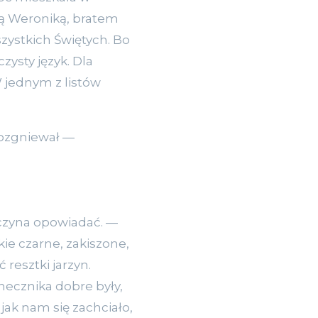
trą Weroniką, bratem
zystkich Świętych. Bo
zysty język. Dla
 W jednym z listów
 rozgniewał —
aczyna opowiadać. —
akie czarne, zakiszone,
resztki jarzyn.
necznika dobre były,
jak nam się zachciało,