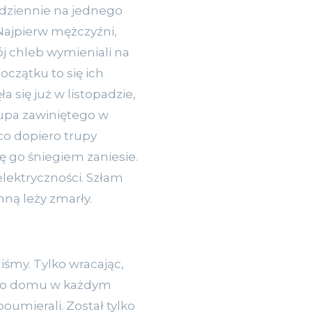
a dziennie na jednego
 Najpierw mężczyźni,
wój chleb wymieniali na
oczątku to się ich
 się już w listopadzie,
rupa zawiniętego w
 co dopiero trupy
lę go śniegiem zaniesie.
lektryczności. Szłam
ną leży zmarły.
iśmy. Tylko wracając,
jego domu w każdym
oumierali. Został tylko