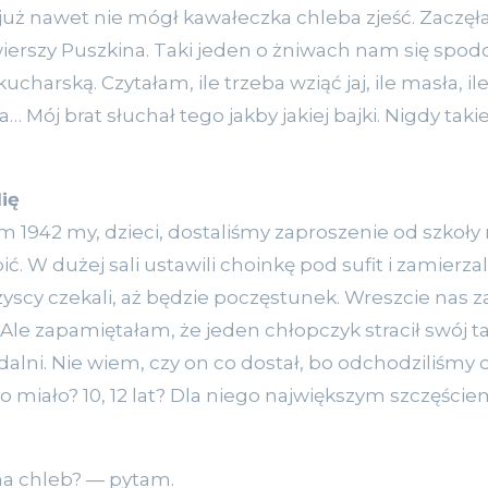
e już nawet nie mógł kawałeczka chleba zjeść. Zaczę
erszy Puszkina. Taki jeden o żniwach nam się spodo
charską. Czytałam, ile trzeba wziąć jaj, ile masła, il
… Mój brat słuchał tego jakby jakiej bajki. Nigdy tak
ię
942 my, dzieci, dostaliśmy zaproszenie od szkoły 
ić. W dużej sali ustawili choinkę pod sufit i zamierzal
szyscy czekali, aż będzie poczęstunek. Wreszcie nas 
 Ale zapamiętałam, że jeden chłopczyk stracił swój tal
dalni. Nie wiem, czy on co dostał, bo odchodziliśmy o
cko miało? 10, 12 lat? Dla niego największym szczęści
 na chleb? — pytam.