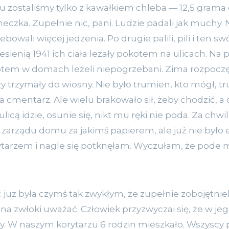
ńcu zostaliśmy tylko z kawałkiem chleba — 12,5 gram
eczka. Zupełnie nic, pani. Ludzie padali jak muchy.
bowali więcej jedzenia. Po drugie palili, pili i ten s
esienią 1941 ich ciała leżały pokotem na ulicach. Na p
otem w domach leżeli niepogrzebani. Zima rozpoczęła
 trzymały do wiosny. Nie było trumien, kto mógł, t
a cmentarz. Ale wielu brakowało sił, żeby chodzić, a
icą idzie, osunie się, nikt mu ręki nie poda. Za chwi
zarządu domu za jakimś papierem, ale już nie było e
tarzem i nagle się potknęłam. Wyczułam, że pode m
 już była czymś tak zwykłym, że zupełnie zobojętniel
na zwłoki uważać. Człowiek przyzwyczai się, że w 
y. W naszym korytarzu 6 rodzin mieszkało. Wszyscy p