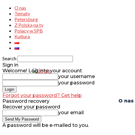
O nas
Tematy
Petersburg
Z Polską na ty
Polacy w SPB
Kultura
Search
Sign in
Welcome! Log into your account
your username
your password
Forgot your password? Get help
O nas
Password recovery
Recover your password
your email
A password will be e-mailed to you.