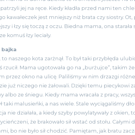
patrzyli jej na ręce. Kiedy kładła przed nami ten ch
o kawałeczek jest mniejszy niż brata czy siostry. Ot, 
zy i łzy się toczą z oczu. Biedna mama, ona starała s
ze komuś łzy leciały.
 bajka
ł, to naszego kota zarżnął. To był taki przybłęda ulub
ś rzucił. Mama ugotowała go na „burżujce”, takim ż
rzez okno na ulicę. Paliliśmy w nim drzazgi różn
zie już niczego nie żałowali. Dzięki temu piecykowi
albo ze śniegu. Kiedy mama wracała z pracy, wszysc
ył taki malusieńki, a nas wiele. Stale wyciągaliśmy dł
ja nie działała, a kiedy szyby powylatywały z okien, t
ycieńczeni, że brakowało sił wstać od stołu. Całymi dn
i, bo nie było sił chodzić. Pamiętam, jak bratu zaczą