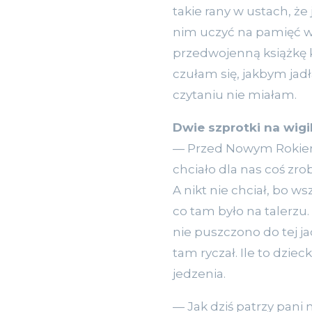
takie rany w ustach, ż
nim uczyć na pamięć wi
przedwojenną książkę ku
czułam się, jakbym jadła
czytaniu nie miałam.
Dwie szprotki na wigil
— Przed Nowym Rokiem 1
chciało dla nas coś zrob
A nikt nie chciał, bo w
co tam było na talerzu.
nie puszczono do tej ja
tam ryczał. Ile to dzie
jedzenia.
— Jak dziś patrzy pani