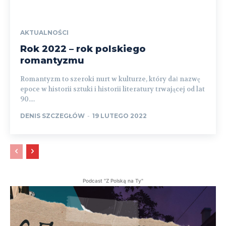
AKTUALNOŚCI
Rok 2022 – rok polskiego
romantyzmu
Romantyzm to szeroki nurt w kulturze, który dał nazwę
epoce w historii sztuki i historii literatury trwającej od lat
90....
DENIS SZCZEGŁÓW
-
19 LUTEGO 2022
Podcast "Z Polską na Ty"