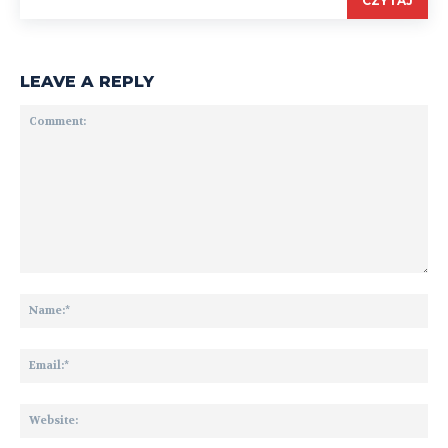
CZYTAJ
LEAVE A REPLY
Comment:
Na
Ema
We