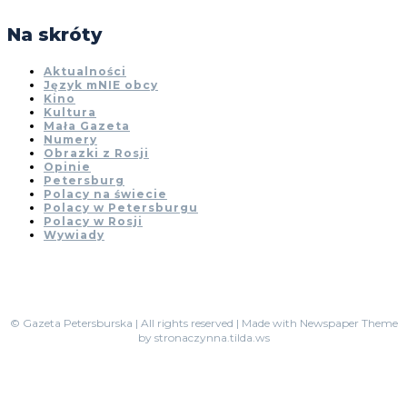
Na skróty
Aktualności
Język mNIE obcy
Kino
Kultura
Mała Gazeta
Numery
Obrazki z Rosji
Opinie
Petersburg
Polacy na świecie
Polacy w Petersburgu
Polacy w Rosji
Wywiady
© Gazeta Petersburska | All rights reserved | Made with Newspaper Theme
by stronaczynna.tilda.ws