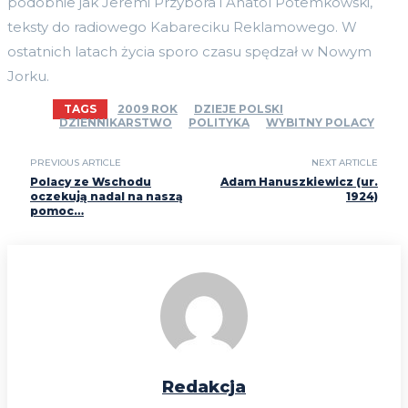
podobnie jak Jeremi Przybora i Anatol Potemkowski,
teksty do radiowego Kabareciku Reklamowego. W
ostatnich latach życia sporo czasu spędzał w Nowym
Jorku.
TAGS
2009 ROK
DZIEJE POLSKI
DZIENNIKARSTWO
POLITYKA
WYBITNY POLACY
PREVIOUS ARTICLE
NEXT ARTICLE
Polacy ze Wschodu
Adam Hanuszkiewicz (ur.
oczekują nadal na naszą
1924)
pomoc…
Redakcja