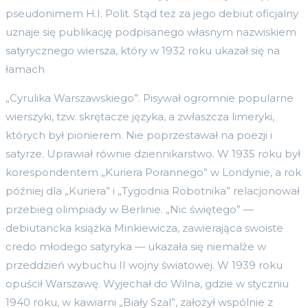
pseudonimem H.I. Polit. Stąd też za jego debiut oficjalny
uznaje się publikację podpisanego własnym nazwiskiem
satyrycznego wiersza, który w 1932 roku ukazał się na
łamach
„Cyrulika Warszawskiego”. Pisywał ogromnie popularne
wierszyki, tzw. skrętacze języka, a zwłaszcza limeryki,
których był pionierem. Nie poprzestawał na poezji i
satyrze. Uprawiał równie dziennikarstwo. W 1935 roku był
korespondentem „Kuriera Porannego” w Londynie, a rok
później dla „Kuriera” i „Tygodnia Robotnika” relacjonował
przebieg olimpiady w Berlinie. „Nic świętego” —
debiutancka książka Minkiewicza, zawierająca swoiste
credo młodego satyryka — ukazała się niemalże w
przeddzień wybuchu II wojny światowej. W 1939 roku
opuścił Warszawę. Wyjechał do Wilna, gdzie w styczniu
1940 roku, w kawiarni „Biały Szal”, założył wspólnie z