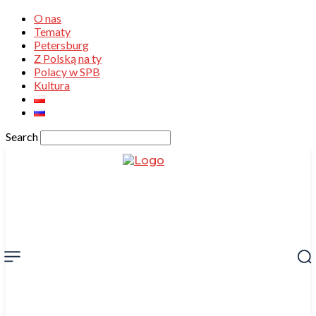
O nas
Tematy
Petersburg
Z Polską na ty
Polacy w SPB
Kultura
Search