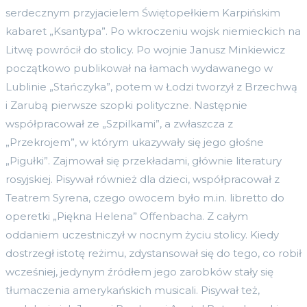
serdecznym przyjacielem Świętopełkiem Karpińskim
kabaret „Ksantypa”. Po wkroczeniu wojsk niemieckich na
Litwę powrócił do stolicy. Po wojnie Janusz Minkiewicz
początkowo publikował na łamach wydawanego w
Lublinie „Stańczyka”, potem w Łodzi tworzył z Brzechwą
i Zarubą pierwsze szopki polityczne. Następnie
współpracował ze „Szpilkami”, a zwłaszcza z
„Przekrojem”, w którym ukazywały się jego głośne
„Pigułki”. Zajmował się przekładami, głównie literatury
rosyjskiej. Pisywał również dla dzieci, współpracował z
Teatrem Syrena, czego owocem było m.in. libretto do
operetki „Piękna Helena” Offenbacha. Z całym
oddaniem uczestniczył w nocnym życiu stolicy. Kiedy
dostrzegł istotę reżimu, zdystansował się do tego, co robił
wcześniej, jedynym źródłem jego zarobków stały się
tłumaczenia amerykańskich musicali. Pisywał też,