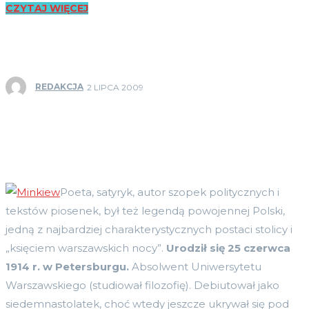
CZYTAJ WIĘCEJ
REDAKCJA
2 LIPCA 2009
Poeta, satyryk, autor szopek politycznych i
tekstów piosenek, był też legendą powojennej Polski,
jedną z najbardziej charakterystycznych postaci stolicy i
„księciem warszawskich nocy”.
Urodził się 25 czerwca
1914 r. w Petersburgu.
Absolwent Uniwersytetu
Warszawskiego (studiował filozofię). Debiutował jako
siedemnastolatek, choć wtedy jeszcze ukrywał się pod