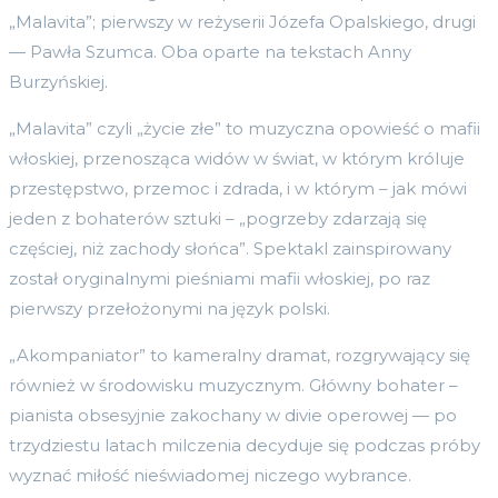
„Malavita”; pierwszy w reżyserii Józefa Opalskiego, drugi
— Pawła Szumca. Oba oparte na tekstach Anny
Burzyńskiej.
„Malavita” czyli „życie złe” to muzyczna opowieść o mafii
włoskiej, przenosząca widów w świat, w którym króluje
przestępstwo, przemoc i zdrada, i w którym – jak mówi
jeden z bohaterów sztuki – „pogrzeby zdarzają się
częściej, niż zachody słońca”. Spektakl zainspirowany
został oryginalnymi pieśniami mafii włoskiej, po raz
pierwszy przełożonymi na język polski.
„Akompaniator” to kameralny dramat, rozgrywający się
również w środowisku muzycznym. Główny bohater –
pianista obsesyjnie zakochany w divie operowej — po
trzydziestu latach milczenia decyduje się podczas próby
wyznać miłość nieświadomej niczego wybrance.