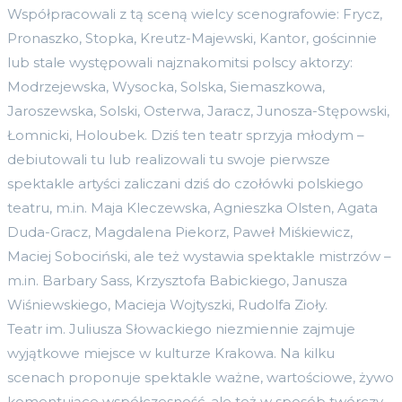
Współpracowali z tą sceną wielcy scenografowie: Frycz,
Pronaszko, Stopka, Kreutz-Majewski, Kantor, gościnnie
lub stale występowali najznakomitsi polscy aktorzy:
Modrzejewska, Wysocka, Solska, Siemaszkowa,
Jaroszewska, Solski, Osterwa, Jaracz, Junosza-Stępowski,
Łomnicki, Holoubek. Dziś ten teatr sprzyja młodym –
debiutowali tu lub realizowali tu swoje pierwsze
spektakle artyści zaliczani dziś do czołówki polskiego
teatru, m.in. Maja Kleczewska, Agnieszka Olsten, Agata
Duda-Gracz, Magdalena Piekorz, Paweł Miśkiewicz,
Maciej Sobociński, ale też wystawia spektakle mistrzów –
m.in. Barbary Sass, Krzysztofa Babickiego, Janusza
Wiśniewskiego, Macieja Wojtyszki, Rudolfa Zioły.
Teatr im. Juliusza Słowackiego niezmiennie zajmuje
wyjątkowe miejsce w kulturze Krakowa. Na kilku
scenach proponuje spektakle ważne, wartościowe, żywo
komentujące współczesność, ale też w sposób twórczy