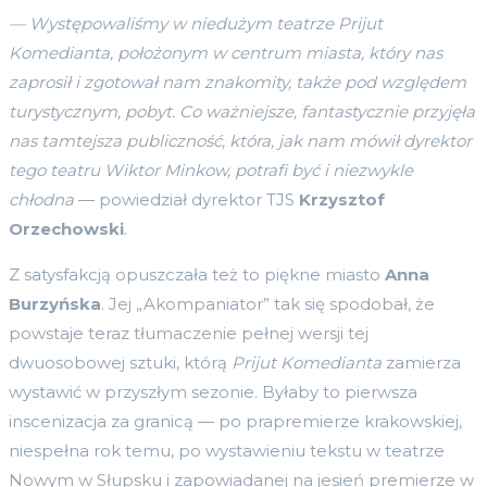
— Występowaliśmy w niedużym teatrze Prijut
Komedianta, położonym w centrum miasta, który nas
zaprosił i zgotował nam znakomity, także pod względem
turystycznym, pobyt. Co ważniejsze, fantastycznie przyjęła
nas tamtejsza publiczność, która, jak nam mówił dyrektor
tego teatru Wiktor Minkow, potrafi być i niezwykle
chłodna
— powiedział dyrektor TJS
Krzysztof
Orzechowski
.
Z satysfakcją opuszczała też to piękne miasto
Anna
Burzyńska
. Jej „Akompaniator” tak się spodobał, że
powstaje teraz tłumaczenie pełnej wersji tej
dwuosobowej sztuki, którą
Prijut Komedianta
zamierza
wystawić w przyszłym sezonie. Byłaby to pierwsza
inscenizacja za granicą — po prapremierze krakowskiej,
niespełna rok temu, po wystawieniu tekstu w teatrze
Nowym w Słupsku i zapowiadanej na jesień premierze w