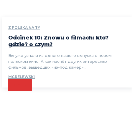
Z POLSKĄ NA TY
Odcinek 10: Znowu o filmach: kto?
gdzie? o czym?
Вы уже узнали из одного нашего выпуска о новом
польском кино. А как насчёт других интересных
фильмов, вышедших «из-под камер»...
MGRELEWSKI
CZYTAJ