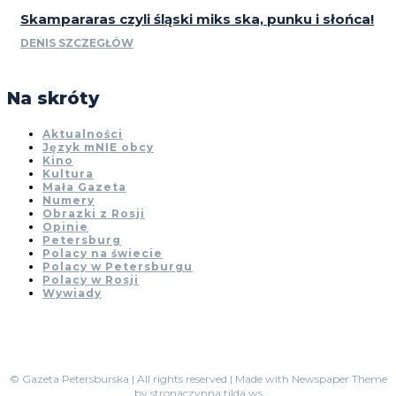
Skampararas czyli śląski miks ska, punku i słońca!
DENIS SZCZEGŁÓW
Na skróty
Aktualności
Język mNIE obcy
Kino
Kultura
Mała Gazeta
Numery
Obrazki z Rosji
Opinie
Petersburg
Polacy na świecie
Polacy w Petersburgu
Polacy w Rosji
Wywiady
© Gazeta Petersburska | All rights reserved | Made with Newspaper Theme
by stronaczynna.tilda.ws