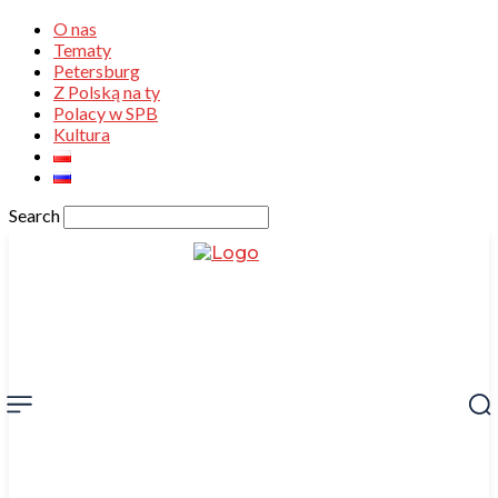
O nas
Tematy
Petersburg
Z Polską na ty
Polacy w SPB
Kultura
Search