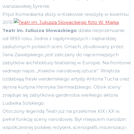
warszawskiej Syrenie.
Prijut Komedianta złoży w Krakowie rewizytę w kwietniu
2010.
Teatr im. Juliusza Słowackiego
działa nieprzerwanie
od 1893 roku. Jedna z najsłynniejszych i najbardziej
zasłużonych polskich scen. Gmach, zbudowany przez
Jana Zawiejskiego, jest zaliczany do najcenniejszych
zabytków architektury teatralnej w Europie. Na frontonie
widnieje napis: „Kraków narodowej sztuce”. Wnętrza
ozdabiają freski wiedeńskiego artysty Antona Tucha oraz
słynna kurtyna Henryka Siemiradzkiego. Obok sceny
znajduje się zabytkowa garderoba wielkiego aktora
Ludwika Solskiego.
Otoczony legendą Teatr już na przełomie XIX i XX w.
pełnił funkcję sceny narodowej. Był miejscem narodzin
współczesnej polskiej reżyserii, scenografii, inscenizacji i