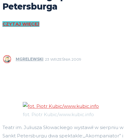
Petersburga
CZYTAJ WIĘCEJ
MGRELEWSKI
23 WRZEŚNIA 2009
fot. Piotr Kubic/www.kubic.info
Teatr im. Juliusza Słowackiego wystawił w sierpniu w
Sankt Petersburgu dwa spektakle:„Akompaniator” i