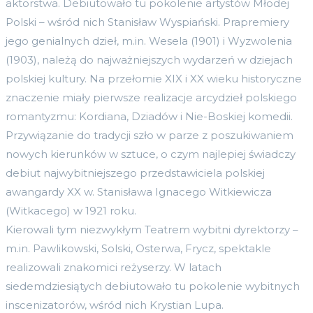
aktorstwa. Debiutowało tu pokolenie artystów Młodej
Polski – wśród nich Stanisław Wyspiański. Prapremiery
jego genialnych dzieł, m.in. Wesela (1901) i Wyzwolenia
(1903), należą do najważniejszych wydarzeń w dziejach
polskiej kultury. Na przełomie XIX i XX wieku historyczne
znaczenie miały pierwsze realizacje arcydzieł polskiego
romantyzmu: Kordiana, Dziadów i Nie-Boskiej komedii.
Przywiązanie do tradycji szło w parze z poszukiwaniem
nowych kierunków w sztuce, o czym najlepiej świadczy
debiut najwybitniejszego przedstawiciela polskiej
awangardy XX w. Stanisława Ignacego Witkiewicza
(Witkacego) w 1921 roku.
Kierowali tym niezwykłym Teatrem wybitni dyrektorzy –
m.in. Pawlikowski, Solski, Osterwa, Frycz, spektakle
realizowali znakomici reżyserzy. W latach
siedemdziesiątych debiutowało tu pokolenie wybitnych
inscenizatorów, wśród nich Krystian Lupa.