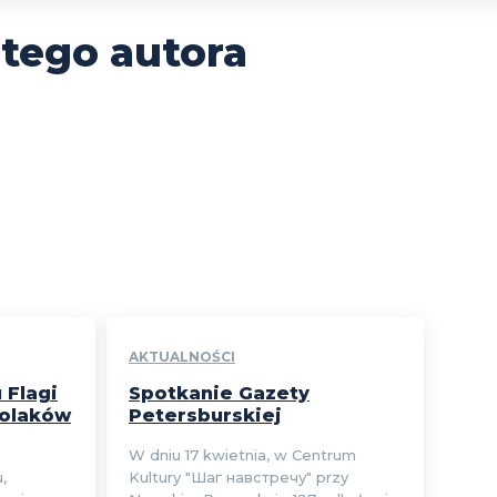
 tego autora
AKTUALNOŚCI
 Flagi
Spotkanie Gazety
 Polaków
Petersburskiej
W dniu 17 kwietnia, w Centrum
,
Kultury "Шаг навстречу" przy