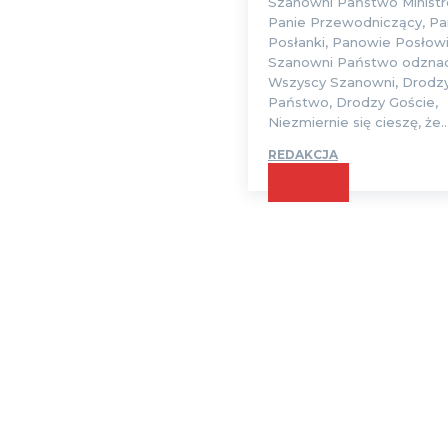
Szanowni Państwo Ministr
Panie Przewodniczący, Pa
Posłanki, Panowie Posłowi
Szanowni Państwo odznac
Wszyscy Szanowni, Drodz
Państwo, Drodzy Goście,
Niezmiernie się cieszę, że..
REDAKCJA
CZYTAJ