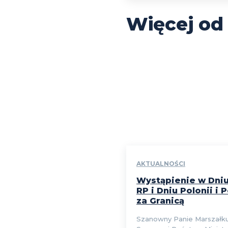
Więcej od
AKTUALNOŚCI
Wystąpienie w Dniu
RP i Dniu Polonii i
za Granicą
Szanowny Panie Marszałku