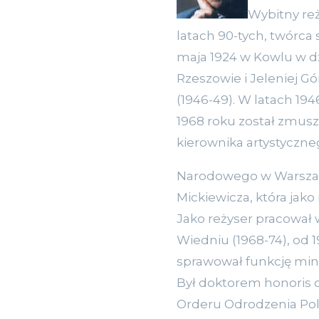
Wybitny reży
latach 90-tych, twórca 
maja 1924 w Kowlu w dzi
Rzeszowie i Jeleniej Gó
(1946-49). W latach 19
1968 roku został zmusz
kierownika artystyczne
Narodowego w Warszawi
Mickiewicza, która jako
Jako reżyser pracował w
Wiedniu (1968-74), od 
sprawował funkcję minis
Był doktorem honoris
Orderu Odrodzenia Pols