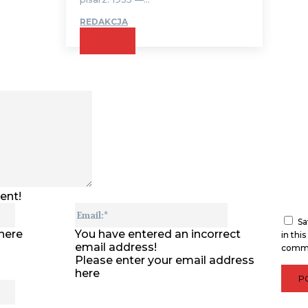
REDAKCJA
CZYTAJ
Comment:
ent!
Name:*
Email:*
Sa
here
You have entered an incorrect
in thi
email address!
comm
Please enter your email address
here
Website: