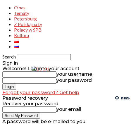
O nas
Tematy
Petersburg
Z Polską na ty
Polacy w SPB
Kultura
Search
Sign in
Welcome! Log into your account
your username
your password
Forgot your password? Get help
O nas
Password recovery
Recover your password
your email
A password will be e-mailed to you.