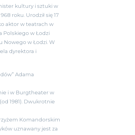
ister kultury i sztuki w
68 roku. Urodził się 17
ko aktor w teatrach w
ka Polskiego w Łodzi
tru Nowego w Łodzi. W
la dyrektora i
ziadów” Adama
anie i w Burgtheater w
(od 1981). Dwukrotnie
 Krzyżem Komandorskim
tyków uznawany jest za