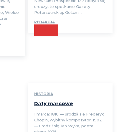
owie,
Newskim Prospekcie 127 odbyło się
nie
uroczyste spotkanie Gazety
e, Wielce
Petersburskiej. Gośćmi...
zeni,
REDAKCJA
y
CZYTAJ
.
HISTORIA
Daty marcowe
1 marca: 1810 — urodził się Frederyk
Chopin, wybitny kompozytor. 1902
— urodził się Jan Wyka, poeta,
pisarz. 1935 —...