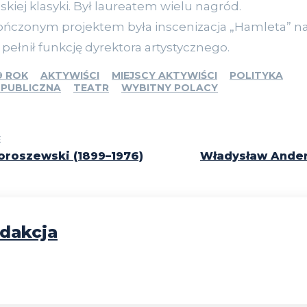
kiej klasyki. Był laureatem wielu nagród.
ończonym projektem była inscenizacja „Hamleta” n
pełnił funkcję dyrektora artystycznego.
9 ROK
AKTYWIŚCI
MIEJSCY AKTYWIŚCI
POLITYKA
 PUBLICZNA
TEATR
WYBITNY POLACY
E
oroszewski (1899–1976)
Władysław Ander
dakcja