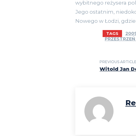
wybitnego reżysera pols
Jego ostatnim, niedok
Nowego w Łodzi, gdzie 
200
TAGS
PRZESTRZEŃ
PREVIOUS ARTICL
Witold Jan D
Re