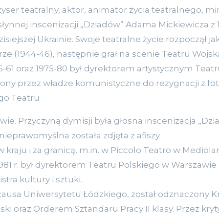
ser teatralny, aktor, animator życia teatralnego, min
słynnej inscenizacji „Dziadów” Adama Mickiewicza z 19
siejszej Ukrainie. Swoje teatralne życie rozpoczął ja
rze (1944-46), następnie grał na scenie Teatru Wojs
46-61 oraz 1975-80 był dyrektorem artystycznym Tea
ony przez władze komunistyczne do rezygnacji z fote
go Teatru
e. Przyczyną dymisji była głosna inscenizacja „D
 nieprawomyślna została zdjęta z afiszy.
 kraju i za granicą, m.in. w Piccolo Teatro w Mediol
1981 r. był dyrektorem Teatru Polskiego w Warszawie 
tra kultury i sztuki.
 causa Uniwersytetu Łódzkiego, został odznaczony
ki oraz Orderem Sztandaru Pracy II klasy. Przez kry