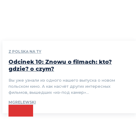
Z POLSKĄ NA TY
Odcinek 10: Znowu o filmach: kto?
gdzie? o czym?
Вы уже узнали из одного нашего выпуска о новом
польском кино. А как насчёт других интересных
фильмов, вышедших «из-под камер»...
MGRELEWSKI
CZYTAJ