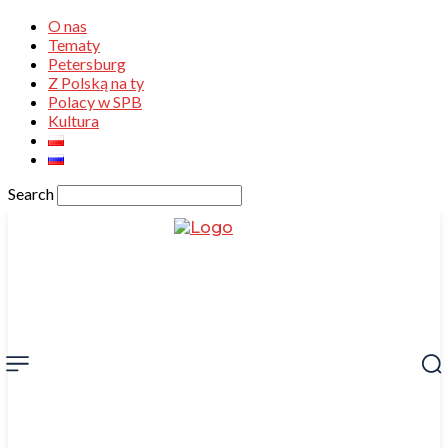
O nas
Tematy
Petersburg
Z Polską na ty
Polacy w SPB
Kultura
Search