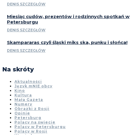
DENIS SZCZEGŁÓW
Miesiąc cudów, prezentów i rodzinnych spotkań w
Petersburgu
DENIS SZCZEGŁÓW
Skampararas czyli śląski miks ska, punku i słońca!
DENIS SZCZEGŁÓW
Na skróty
Aktualności
Język mNIE obcy
Kino
Kultura
Mała Gazeta
Numery
Obrazki z Rosji
Opinie
Petersburg
Polacy na świecie
Polacy w Petersburgu
Polacy w Rosji