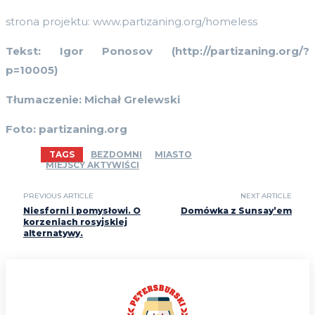
strona projektu: www.partizaning.org/homeless
Tekst: Igor Ponosov (http://partizaning.org/?
p=10005)
Tłumaczenie: Michał Grelewski
Foto: partizaning.org
TAGS
BEZDOMNI
MIASTO
MIEJSCY AKTYWIŚCI
PREVIOUS ARTICLE
NEXT ARTICLE
Niesforni i pomysłowi. O
Domówka z Sunsay’em
korzeniach rosyjskiej
alternatywy.