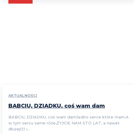
AKTUALNOŚCI
BABCIU, DZIADKU, coś wam dam
BABCIU, DZIADKU, coś wam damJedno serce które mam.A
w tym sercu same róże,ŻYJCIE NAM STO LAT, a nawet
dłużej!21 i...