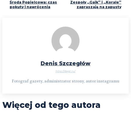
Środa Popielcowa: czas
Zespoły „Gaik” i „Korale”
pokuty i nawrócenia
zapraszają na zapusty
Denis Szczegłów
http://degl.ru/
Fotograf gazety, administrator strony, autor instagramu
Więcej od tego autora