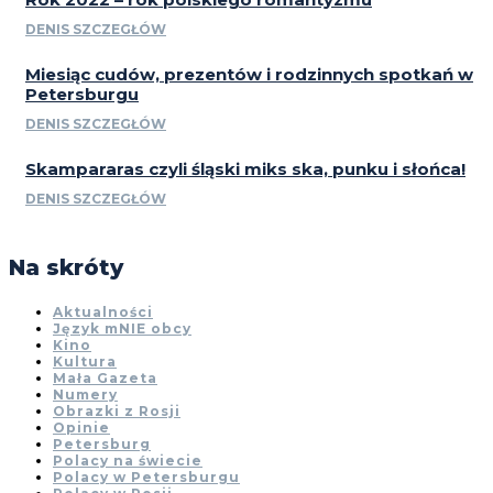
DENIS SZCZEGŁÓW
Miesiąc cudów, prezentów i rodzinnych spotkań w
Petersburgu
DENIS SZCZEGŁÓW
Skampararas czyli śląski miks ska, punku i słońca!
DENIS SZCZEGŁÓW
Na skróty
Aktualności
Język mNIE obcy
Kino
Kultura
Mała Gazeta
Numery
Obrazki z Rosji
Opinie
Petersburg
Polacy na świecie
Polacy w Petersburgu