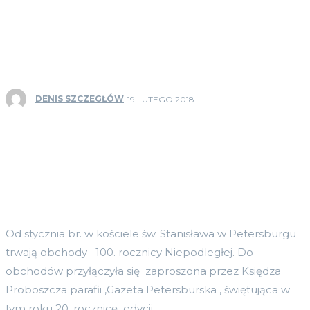
DENIS SZCZEGŁÓW
19 LUTEGO 2018
Od stycznia br. w kościele św. Stanisława w Petersburgu
trwają obchody 100. rocznicy Niepodległej. Do
obchodów przyłączyła się zaproszona przez Księdza
Proboszcza parafii ,Gazeta Petersburska , świętująca w
tym roku 20. rocznicę edycji.