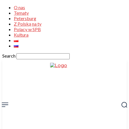
O nas
Tematy
Petersburg
Z Polską na ty
Polacy w SPB
Kultura
Search