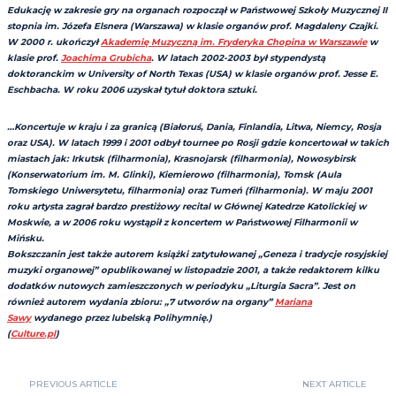
Edukację w zakresie gry na organach rozpoczął w Państwowej Szkoły Muzycznej II
stopnia im. Józefa Elsnera (Warszawa) w klasie organów prof. Magdaleny Czajki.
W 2000 r. ukończył
Akademię Muzyczną im. Fryderyka Chopina w Warszawie
w
klasie prof.
Joachima Grubicha
. W latach 2002-2003 był stypendystą
doktoranckim w University of North Texas (USA) w klasie organów prof. Jesse E.
Eschbacha. W roku 2006 uzyskał tytuł doktora sztuki.
…Koncertuje w kraju i za granicą (Białoruś, Dania, Finlandia, Litwa, Niemcy, Rosja
oraz USA). W latach 1999 i 2001 odbył tournee po Rosji gdzie koncertował w takich
miastach jak: Irkutsk (filharmonia), Krasnojarsk (filharmonia), Nowosybirsk
(Konserwatorium im. M. Glinki), Kiemierowo (filharmonia), Tomsk (Aula
Tomskiego Uniwersytetu, filharmonia) oraz Tumeń (filharmonia). W maju 2001
roku artysta zagrał bardzo prestiżowy recital w Głównej Katedrze Katolickiej w
Moskwie, a w 2006 roku wystąpił z koncertem w Państwowej Filharmonii w
Mińsku.
Bokszczanin jest także autorem książki zatytułowanej „Geneza i tradycje rosyjskiej
muzyki organowej” opublikowanej w listopadzie 2001, a także redaktorem kilku
dodatków nutowych zamieszczonych w periodyku „Liturgia Sacra”. Jest on
również autorem wydania zbioru: „7 utworów na organy”
Mariana
Sawy
wydanego przez lubelską Polihymnię.)
(
Culture.pl
)
PREVIOUS ARTICLE
NEXT ARTICLE