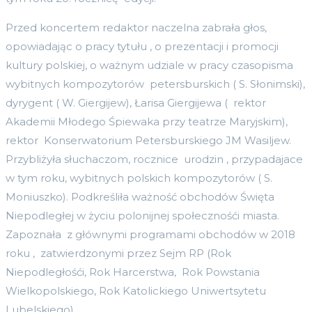
Przed koncertem redaktor naczelna zabrała głos,
opowiadając o pracy tytułu , o prezentacji i promocji
kultury polskiej, o ważnym udziale w pracy czasopisma
wybitnych kompozytorów petersburskich ( S. Słonimski),
dyrygent ( W. Giergijew), Łarisa Giergijewa ( rektor
Akademii Młodego Śpiewaka przy teatrze Maryjskim),
rektor Konserwatorium Petersburskiego JM Wasiljew.
Przybliżyła słuchaczom, rocznice urodzin , przypadajace
w tym roku, wybitnych polskich kompozytorów ( S.
Moniuszko). Podkreśliła ważność obchodów Święta
Niepodległej w życiu polonijnej społecznośći miasta.
Zapoznała z głównymi programami obchodów w 2018
roku , zatwierdzonymi przez Sejm RP (Rok
Niepodległośći, Rok Harcerstwa, Rok Powstania
Wielkopolskiego, Rok Katolickiego Uniwertsytetu
Lubelskiego).