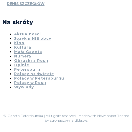
DENIS SZCZEGŁÓW
Na skróty
Aktualności
Język mNIE obcy
Kino
Kultura
Mała Gazeta
Numery
Obrazki z Rosji
Opinie
Petersburg
Polacy na świecie
Polacy w Petersburgu
Polacy w Rosji
Wywiady
© Gazeta Petersburska | All rights reserved | Made with Newspaper Theme
by stronaczynna.tilda.ws