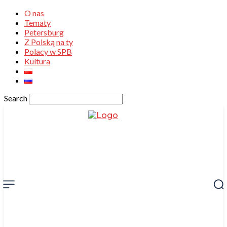
O nas
Tematy
Petersburg
Z Polską na ty
Polacy w SPB
Kultura
Search