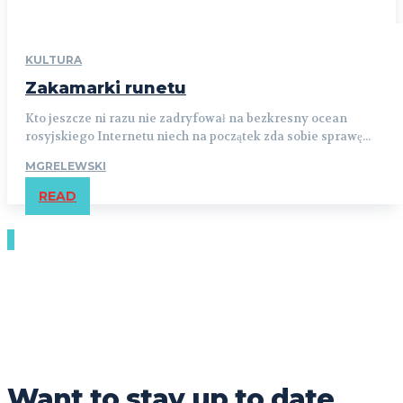
KULTURA
Zakamarki runetu
Kto jeszcze ni razu nie zadryfował na bezkresny ocean
rosyjskiego Internetu niech na początek zda sobie sprawę...
MGRELEWSKI
READ
Want to stay up to date