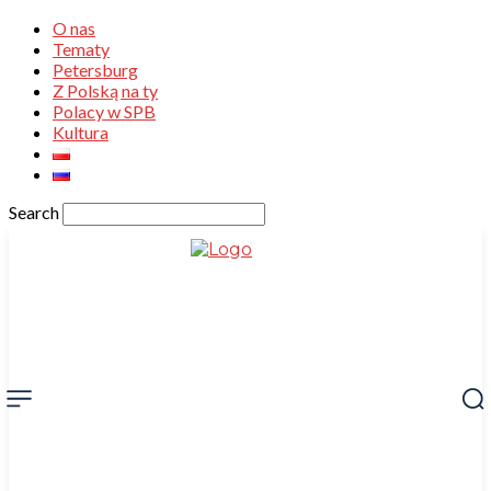
O nas
Tematy
Petersburg
Z Polską na ty
Polacy w SPB
Kultura
Search