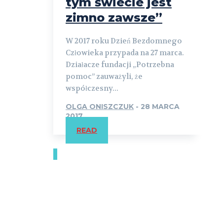
tym świecie jest
zimno zawsze”
W 2017 roku Dzień Bezdomnego
Człowieka przypada na 27 marca.
Działacze fundacji „Potrzebna
pomoc” zauważyli, że
współczesny...
OLGA ONISZCZUK
-
28 MARCA
2017
READ