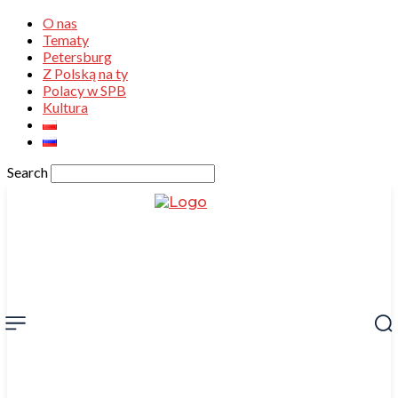
O nas
Tematy
Petersburg
Z Polską na ty
Polacy w SPB
Kultura
Search