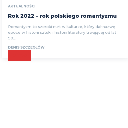
AKTUALNOŚCI
Rok 2022 – rok polskiego romantyzmu
Romantyzm to szeroki nurt w kulturze, który dał nazwę
epoce w historii sztuki i historii literatury trwającej od lat
90....
DENIS SZCZEGŁÓW
CZYTAJ