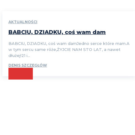
AKTUALNOŚCI
BABCIU, DZIADKU, coś wam dam
BABCIU, DZIADKU, coś wam damJedno serce które mam.A
w tym sercu same róże,ŻYJCIE NAM STO LAT, a nawet
dłużej!21 i...
DENIS SZCZEGŁÓW
CZYTAJ