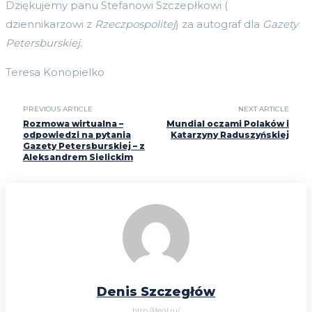
Dziękujemy panu Stefanowi Szczepłkowi (
dziennikarzowi z
Rzeczpospolitej
) za autograf dla
Gazety
Petersburskiej.
Teresa Konopielko
PREVIOUS ARTICLE
NEXT ARTICLE
Rozmowa wirtualna –
Mundial oczami Polaków i
odpowiedzi na pytania
Katarzyny Raduszyńskiej
Gazety Petersburskiej – z
Aleksandrem Sielickim
Denis Szczegłów
http://degl.ru/