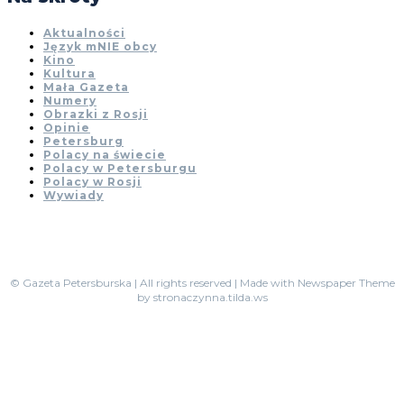
Aktualności
Język mNIE obcy
Kino
Kultura
Mała Gazeta
Numery
Obrazki z Rosji
Opinie
Petersburg
Polacy na świecie
Polacy w Petersburgu
Polacy w Rosji
Wywiady
© Gazeta Petersburska | All rights reserved | Made with Newspaper Theme
by stronaczynna.tilda.ws