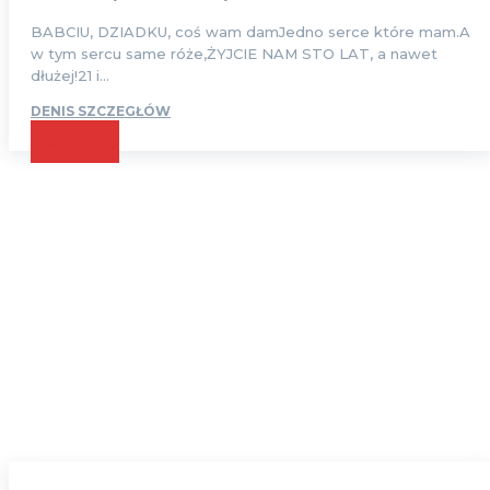
BABCIU, DZIADKU, coś wam damJedno serce które mam.A
w tym sercu same róże,ŻYJCIE NAM STO LAT, a nawet
dłużej!21 i...
DENIS SZCZEGŁÓW
CZYTAJ