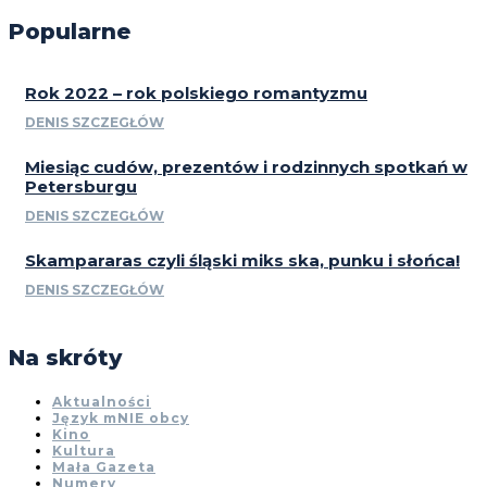
Popularne
Rok 2022 – rok polskiego romantyzmu
DENIS SZCZEGŁÓW
Miesiąc cudów, prezentów i rodzinnych spotkań w
Petersburgu
DENIS SZCZEGŁÓW
Skampararas czyli śląski miks ska, punku i słońca!
DENIS SZCZEGŁÓW
Na skróty
Aktualności
Język mNIE obcy
Kino
Kultura
Mała Gazeta
Numery