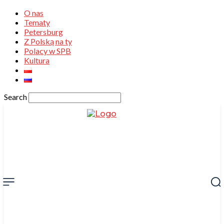
O nas
Tematy
Petersburg
Z Polską na ty
Polacy w SPB
Kultura
Search