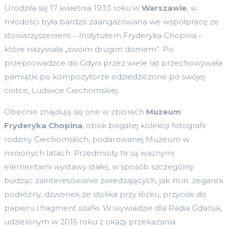
Urodziła się 17 kwietnia 1933 roku w
Warszawie
, w
młodości była bardzo zaangażowana we współpracę ze
stowarzyszeniem ‒ Instytutem Fryderyka Chopina ‒
które nazywała „swoim drugim domem”. Po
przeprowadzce do Gdyni przez wiele lat przechowywała
pamiątki po kompozytorze odziedziczone po swojej
ciotce, Ludwice Ciechomskiej.
Obecnie znajdują się one w zbiorach
Muzeum
Fryderyka Chopina
, obok bogatej kolekcji fotografii
rodziny Ciechomskich, podarowanej Muzeum w
minionych latach. Przedmioty te są ważnymi
elementami wystawy stałej, w sposób szczególny
budząc zainteresowanie zwiedzających, jak m.in. zegarek
podróżny, dzwonek ze stolika przy łóżku, przycisk do
papieru i fragment szafki. W wywiadzie dla Radia Gdańsk,
udzielonym w 2015 roku z okazji przekazania