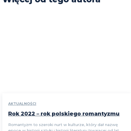
AKTUALNOŚCI
Rok 2022 – rok polskiego romantyzmu
Romantyzm to szeroki nurt w kulturze, który dał nazwę
epoce w historii sztuki i historii literatury trwającej od lat