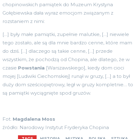
chopinowskich pamiątek do Muzeum Krystyna
Gołębiewska dała wyraz emocjom związanym z
rozstaniem z nimi:
[…] były małe pamiątki, zupełnie malutkie, […] niewiele
tego zostało, ale są dla mnie bardzo cenne, które mam
do dziś. […] dlaczego są takie cenne, […] przede
wszystkim, że pochodzą od Chopina, ale dlatego, że w
czasie
Powstania
[Warszawskiego], kiedy dom cioci
mojej [Ludwiki Ciechomskiej] runął w gruzy, […] a to był
duży dom sześciopiętrowy, legł w gruzy kompletnie… to
są pamiątki wyciągnięte spod gruzów.
Fot.
Magdalena Moss
źródło: Narodowy Instytut Fryderyka Chopina
TAGS
HISTORIA
MUZYKA
POLSKA
SZTUKA