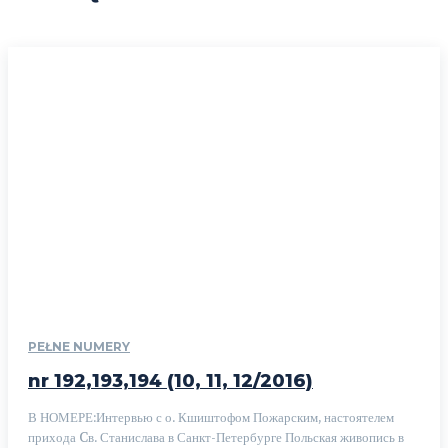
PEŁNE NUMERY
nr 192,193,194 (10, 11, 12/2016)
В НОМЕРЕ:Интервью с о. Кшиштофом Пожарским, настоятелем
прихода Cв. Станислава в Санкт-Петербурге Польская живопись в