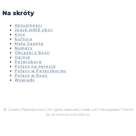
Na skróty
Aktualności
Język mNIE obcy
Kino
Kultura
Mała Gazeta
Numery
Obrazki z Rosji
Opinie
Petersburg
Polacy na świecie
Polacy w Petersburgu
Polacy w Rosji
Wywiady
© Gazeta Petersburska | All rights reserved | Made with Newspaper Theme
by stronaczynna.tilda.ws