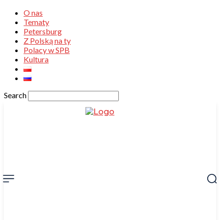
O nas
Tematy
Petersburg
Z Polską na ty
Polacy w SPB
Kultura
Search