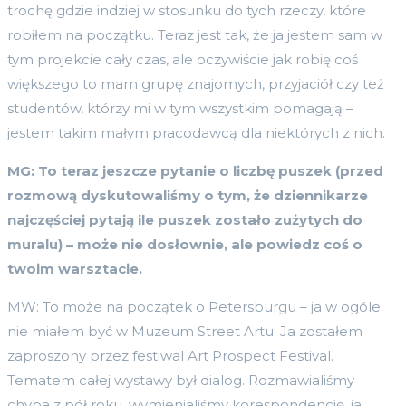
trochę gdzie indziej w stosunku do tych rzeczy, które
robiłem na początku. Teraz jest tak, że ja jestem sam w
tym projekcie cały czas, ale oczywiście jak robię coś
większego to mam grupę znajomych, przyjaciół czy też
studentów, którzy mi w tym wszystkim pomagają –
jestem takim małym pracodawcą dla niektórych z nich.
MG: To teraz jeszcze pytanie o liczbę puszek (przed
rozmową dyskutowaliśmy o tym, że dziennikarze
najczęściej pytają ile puszek został
o zu
żytych do
muralu) – może nie dosłownie, ale powiedz coś o
twoim warsztacie.
MW: To może na początek o Petersburgu – ja w ogóle
nie miałem być w Muzeum Street Artu. Ja zostałem
zaproszony przez festiwal Art Prospect Festival.
Tematem całej wystawy był dialog. Rozmawialiśmy
chyba z pół roku, wymienialiśmy korespondencję, ja