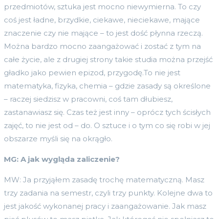
przedmiotów, sztuka jest mocno niewymierna. To czy
coś jest ładne, brzydkie, ciekawe, nieciekawe, mające
znaczenie czy nie mające – to jest dość płynna rzeczą.
Można bardzo mocno zaangażować i zostać z tym na
całe życie, ale z drugiej strony takie studia można przejść
gładko jako pewien epizod, przygodę.To nie jest
matematyka, fizyka, chemia – gdzie zasady są określone
– raczej siedzisz w pracowni, coś tam dłubiesz,
zastanawiasz się. Czas też jest inny – oprócz tych ścisłych
zajęć, to nie jest od – do. O sztuce i o tym co się robi w jej
obszarze myśli się na okrągło.
MG: A jak wygląda zaliczenie?
MW: Ja przyjąłem zasadę trochę matematyczną. Masz
trzy zadania na semestr, czyli trzy punkty. Kolejne dwa to
jest jakość wykonanej pracy i zaangażowanie. Jak masz