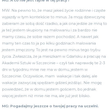
MG: A co nie jest fajne w tej pracy?
MW: Na pewno to, że masz jakieś życie rodzinne i częste
wyjazdy w tym kontekście to minus. Ja moją dziewczynę
zabieram ze sobą dość rzadko, a jak ona jedzie ze mną to
ja też jestem skupiony na malowaniu i za bardzo nie
mamy czasu, że sobie razem pochodzić. A nawet jak
mamy ten czas to ja po kilku godzinach malowania
jestem zmęczony. To jest na pewno minus tego trybu
życia. Zwłaszcza, że ja mieszkam w Gdańsku a pracuję na
Akademii Sztuki w Szczecinie – czyli tak naprawdę te 2-3
dni w tygodniu mnie nie ma w domu, jestem w
Szczecinie. Oczywiście, mam wakacje i tak dalej, ale
wakacje zazwyczaj spędzam gdzieś jeżdżąc. Nie mogę
powiedzieć, że w domu jestem gościem, bo jednak
więcej jestem niż mnie nie ma, ale już jest blisko.
MG: Pogadajmy jeszcze o twojej pracy na uczelni.