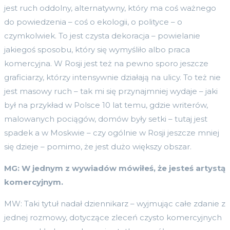
jest ruch oddolny, alternatywny, który ma coś ważnego
do powiedzenia – coś o ekologii, o polityce – o
czymkolwiek. To jest czysta dekoracja – powielanie
jakiegoś sposobu, który się wymyśliło albo praca
komercyjna. W Rosji jest też na pewno sporo jeszcze
graficiarzy, którzy intensywnie działają na ulicy. To też nie
jest masowy ruch – tak mi się przynajmniej wydaje – jaki
był na przykład w Polsce 10 lat temu, gdzie writerów,
malowanych pociągów, domów były setki – tutaj jest
spadek a w Moskwie – czy ogólnie w Rosji jeszcze mniej
się dzieje – pomimo, że jest dużo większy obszar.
MG: W jednym z wywiad
ó
w m
ó
wiłeś, że jesteś artystą
komercyjnym.
MW: Taki tytuł nadał dziennikarz – wyjmując całe zdanie z
jednej rozmowy, dotyczące zleceń czysto komercyjnych