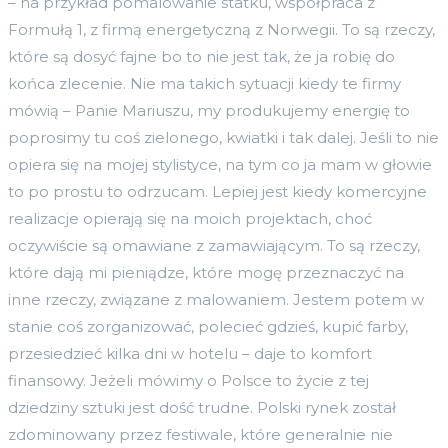
– na przykład pomalowanie statku, współpraca z
Formułą 1, z firmą energetyczną z Norwegii. To są rzeczy,
które są dosyć fajne bo to nie jest tak, że ja robię do
końca zlecenie. Nie ma takich sytuacji kiedy te firmy
mówią – Panie Mariuszu, my produkujemy energię to
poprosimy tu coś zielonego, kwiatki i tak dalej. Jeśli to nie
opiera się na mojej stylistyce, na tym co ja mam w głowie
to po prostu to odrzucam. Lepiej jest kiedy komercyjne
realizacje opierają się na moich projektach, choć
oczywiście są omawiane z zamawiającym. To są rzeczy,
które dają mi pieniądze, które mogę przeznaczyć na
inne rzeczy, związane z malowaniem. Jestem potem w
stanie coś zorganizować, polecieć gdzieś, kupić farby,
przesiedzieć kilka dni w hotelu – daje to komfort
finansowy. Jeżeli mówimy o Polsce to życie z tej
dziedziny sztuki jest dość trudne. Polski rynek został
zdominowany przez festiwale, które generalnie nie