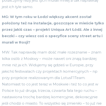
podliczymy niby jest tych murali mniej a tak naprawdę
jest ich tyle samo.
MG: W tym roku w Łodzi większy akcent został
położony też na instalacje, goszczące w mieście tylko
przez jakiś czas – projekt Uniqua Art Łódź.
Ale z innej
beczki – czy wiesz coś o specyfice sceny street artu i
murali w Rosji?
MW: Tak naprawdę mam dość małe rozeznanie – znam
kilka osób z Moskwy – może nawet oni znają bardziej
mnie niż ja ich. Widujemy się gdzieś w Europie, przy
jakichś festiwalach czy projektach komercyjnych – np
przy projekcie realizowanym dla LotusF1Team.
Natomiast to co jest teraz w Moskwie i też to co jest w
Polsce to już druga, trzecia, czwarta fala tego ruchu –
nastawiona trochę bardziej komercyjnie, dekoracyjnie
jeśli chodzi o miasto. To wszystko się zmieniło – to już nie