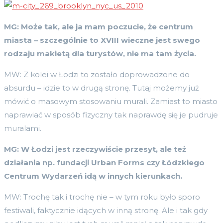
MG: Mo
że tak, ale ja mam poczucie, że centrum
miasta – szczeg
ó
lnie to XVIII wieczne jest swego
rodzaju makietą dla turyst
ó
w, nie ma tam życia.
MW: Z kolei w Łodzi to zostało doprowadzone do
absurdu – idzie to w drugą stronę. Tutaj możemy już
mówić o masowym stosowaniu murali. Zamiast to miasto
naprawiać w sposób fizyczny tak naprawdę się je pudruje
muralami.
MG: W Łodzi jest rzeczywiście przesyt, ale też
działania np. fundacji Urban Forms czy Łódzkiego
Centrum Wydarzeń idą w innych kierunkach.
MW: Trochę tak i trochę nie – w tym roku było sporo
festiwali, faktycznie idących w inną stronę. Ale i tak gdy