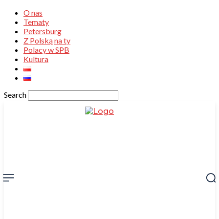
O nas
Tematy
Petersburg
Z Polską na ty
Polacy w SPB
Kultura
Search