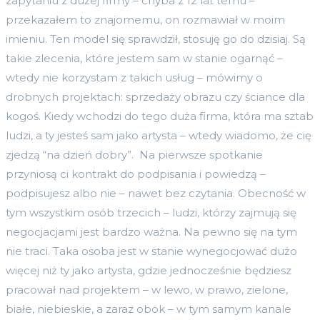
zapytaniu z dużej firmy – chyba z 12 lat temu –
przekazałem to znajomemu, on rozmawiał w moim
imieniu. Ten model się sprawdził, stosuję go do dzisiaj. Są
takie zlecenia, które jestem sam w stanie ogarnąć –
wtedy nie korzystam z takich usług – mówimy o
drobnych projektach: sprzedaży obrazu czy ściance dla
kogoś. Kiedy wchodzi do tego duża firma, która ma sztab
ludzi, a ty jesteś sam jako artysta – wtedy wiadomo, że cię
zjedzą “na dzień dobry”. Na pierwsze spotkanie
przyniosą ci kontrakt do podpisania i powiedzą –
podpisujesz albo nie – nawet bez czytania. Obecność w
tym wszystkim osób trzecich – ludzi, którzy zajmują się
negocjacjami jest bardzo ważna. Na pewno się na tym
nie traci. Taka osoba jest w stanie wynegocjować dużo
więcej niż ty jako artysta, gdzie jednocześnie będziesz
pracował nad projektem – w lewo, w prawo, zielone,
białe, niebieskie, a zaraz obok – w tym samym kanale