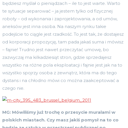
będziesz myślał o pieniądzach – ile to jest warte. Warto
te sytuacje separować – ja jestem tylko od fizycznej
roboty – od wykonania i zaprojektowania, a od umów,
aneksów jest inna osoba. Na naszym rynku takie
podejście to ciągle jest rzadkość. To jest tak, że dostajesz
od korporacji propozycję, tam pada jakaś suma i mówisz
– fajnie! Trudno jest nawet przeczytać umowę, bo
zazwyczaj ma kilkadziesiąt stron, gdzie sprzedajesz
wszystko na różne pola eksploatacji i fajnie jest jak na to
wszystko spojrzy osoba z zewnątrz, która ma do tego
dystans i na chłodno mówi co można zaakceptować a
czego nie.
MG: M
ó
wiliśmy już trochę o przesycie muralami w
polskich miastach. Czy masz jakiś pomysł na to co
będzie ze sztuką w przestrzeni publicznej po