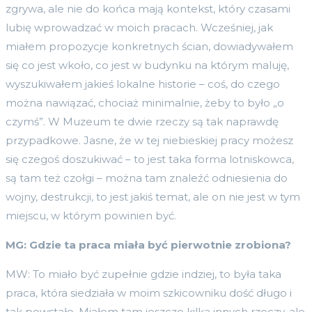
zgrywa, ale nie do końca mają kontekst, który czasami
lubię wprowadzać w moich pracach. Wcześniej, jak
miałem propozycje konkretnych ścian, dowiadywałem
się co jest wkoło, co jest w budynku na którym maluję,
wyszukiwałem jakieś lokalne historie – coś, do czego
można nawiązać, chociaż minimalnie, żeby to było „o
czymś”. W Muzeum te dwie rzeczy są tak naprawdę
przypadkowe. Jasne, że w tej niebieskiej pracy możesz
się czegoś doszukiwać – to jest taka forma lotniskowca,
są tam też czołgi – można tam znaleźć odniesienia do
wojny, destrukcji, to jest jakiś temat, ale on nie jest w tym
miejscu, w którym powinien być.
MG: Gdzie ta praca miała być pierwotnie zrobiona?
MW: To miało być zupełnie gdzie indziej, to była taka
praca, która siedziała w moim szkicowniku dość długo i
tak powstało. Miałem tam jeszcze kilka innych rzeczy, ale