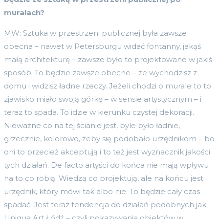
muralach?
MW: Sztuka w przestrzeni publicznej była zawsze
obecna – nawet w Petersburgu widać fontanny, jakąś
małą architekturę – zawsze było to projektowane w jakiś
sposób. To będzie zawsze obecne – że wychodzisz z
domu i widzisz ładne rzeczy. Jeżeli chodzi o murale to to
zjawisko miało swoją górkę – w sensie artystycznym – i
teraz to spada. To idzie w kierunku czystej dekoracji.
Nieważne co na tej ścianie jest, byle było ładnie,
grzecznie, kolorowo, żeby się podobało urzędnikom – bo
oni to przecież akceptują i to też jest wyznacznik jakości
tych działań. De facto artyści do końca nie mają wpływu
na to co robią. Wiedzą co projektują, ale na końcu jest
urzędnik, który mówi tak albo nie. To będzie cały czas
spadać. Jest teraz tendencja do działań podobnych jak
Uniqua Art Łódź – czyli pokazywania obiektów w