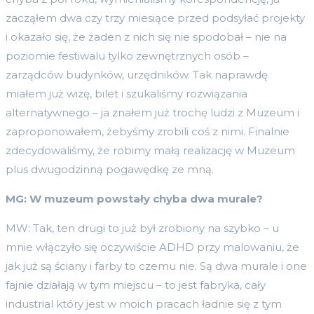
zacząłem dwa czy trzy miesiące przed podsyłać projekty
i okazało się, że żaden z nich się nie spodobał – nie na
poziomie festiwalu tylko zewnętrznych osób –
zarządców budynków, urzędników. Tak naprawdę
miałem już wizę, bilet i szukaliśmy rozwiązania
alternatywnego – ja znałem już trochę ludzi z Muzeum i
zaproponowałem, żebyśmy zrobili coś z nimi. Finalnie
zdecydowaliśmy, że robimy małą realizację w Muzeum
plus dwugodzinną pogawędkę ze mną.
MG: W muzeum powstały chyba dwa murale?
MW: Tak, ten drugi to już był zrobiony na szybko – u
mnie włączyło się oczywiście ADHD przy malowaniu, że
jak już są ściany i farby to czemu nie. Są dwa murale i one
fajnie działają w tym miejscu – to jest fabryka, cały
industrial który jest w moich pracach ładnie się z tym