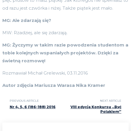
pięć plusów to masz piątkę. Jak któregoś nie spełniasz to
od razu jest czwórka i niżej. Także piątek jest mało.
MG: Ale zdarzają się?
MW: Rzadziej, ale się zdarzają.
MG:
Życzymy w takim razie powodzenia studentom a
tobie kolejnych wspaniałych projekt
ó
w. Dzięki za
świetną rozmowę!
Rozmawiał Michał Grelewski, 03.11.2016
Autor zdjęcia Mariusza Warasa Nika Kramer
PREVIOUS ARTICLE
NEXT ARTICLE
Nr 4, 5, 6 (186-188) 2016
VIII edycja Konkursu „Być
Polakiem”