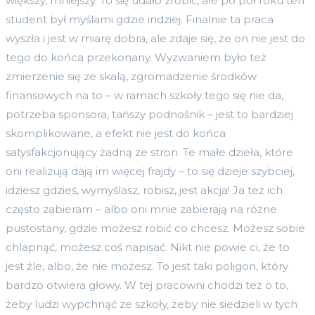
większy, mniejszy. To się udało zrobić, ale po pół roku ten
student był myślami gdzie indziej. Finalnie ta praca
wyszła i jest w miarę dobra, ale zdaje się, że on nie jest do
tego do końca przekonany. Wyzwaniem było też
zmierzenie się ze skalą, zgromadzenie środków
finansowych na to – w ramach szkoły tego się nie da,
potrzeba sponsora, tańszy podnośnik – jest to bardziej
skomplikowane, a efekt nie jest do końca
satysfakcjonujący żadną ze stron. Te małe dzieła, które
oni realizują dają im więcej frajdy – to się dzieje szybciej,
idziesz gdzieś, wymyślasz, robisz, jest akcja! Ja też ich
często zabieram – albo oni mnie zabierają na różne
pustostany, gdzie możesz robić co chcesz. Możesz sobie
chlapnąć, możesz coś napisać. Nikt nie powie ci, że to
jest źle, albo, że nie możesz. To jest taki poligon, który
bardzo otwiera głowy. W tej pracowni chodzi też o to,
żeby ludzi wypchnąć ze szkoły, żeby nie siedzieli w tych