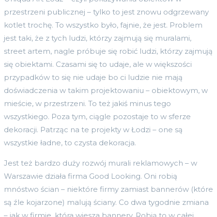
przestrzeni publicznej – tylko to jest znowu odgrzewany
kotlet trochę. To wszystko było, fajnie, że jest. Problem
jest taki, że z tych ludzi, którzy zajmują się muralami,
street artem, nagle próbuje się robić ludzi, którzy zajmują
się obiektami. Czasami się to udaje, ale w większości
przypadków to się nie udaje bo ci ludzie nie mają
doświadczenia w takim projektowaniu – obiektowym, w
mieście, w przestrzeni. To też jakiś minus tego
wszystkiego. Poza tym, ciągle pozostaje to w sferze
dekoracji. Patrząc na te projekty w Łodzi – one są
wszystkie ładne, to czysta dekoracja.
Jest też bardzo duży rozwój murali reklamowych – w
Warszawie działa firma Good Looking. Oni robią
mnóstwo ścian – niektóre firmy zamiast bannerów (które
są źle kojarzone) malują ściany. Co dwa tygodnie zmiana
– jak w firmie, która wiesza bannery. Robią to w całej