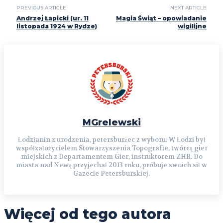
PREVIOUS ARTICLE
NEXT ARTICLE
Andrzej Łapicki (ur. 11
Magia Świąt – opowiadanie
listopada 1924 w Rydze)
wigilijne
MGrelewski
Łodzianin z urodzenia, petersburżec z wyboru. W Łodzi był
współzałożycielem Stowarzyszenia Topografie, twórcą gier
miejskich z Departamentem Gier, instruktorem ZHR. Do
miasta nad Newą przyjechał 2013 roku, próbuje swoich sił w
Gazecie Petersburskiej.
Więcej od tego autora