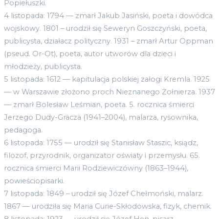
Popiełuszki.
4 listopada: 1794 — zmarł Jakub Jasiński, poeta i dowódca
wojskowy. 1801 – urodził się Seweryn Goszczyński, poeta,
publicysta, działacz polityczny. 1931 – zmarł Artur Oppman
(pseud. Or-Ot), poeta, autor utworów dla dzieci i
młodzieży, publicysta.
5 listopada: 1612 — kapitulacja polskiej załogi Kremla. 1925
— w Warszawie złożono proch Nieznanego Żołnierza. 1937
— zmarł Bolesław Leśmian, poeta. 5. rocznica śmierci
Jerzego Dudy-Gracza (1941–2004), malarza, rysownika,
pedagoga.
6 listopada: 1755 — urodził się Stanisław Staszic, ksiądz,
filozof, przyrodnik, organizator oświaty i przemysłu. 65.
rocznica śmierci Marii Rodziewiczówny (1863–1944),
powieściopisarki.
7 listopada: 1849 – urodził się Józef Chełmoński, malarz.
1867 — urodziła się Maria Curie-Skłodowska, fizyk, chemik.
8 listopada: 1923 — urodził się Józef Hen, pisarz.