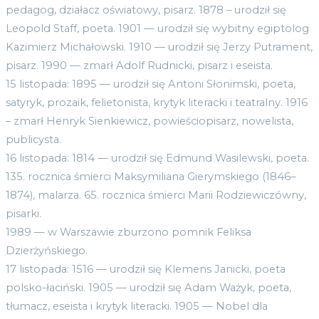
pedagog, działacz oświatowy, pisarz. 1878 – urodził się
Leopold Staff, poeta. 1901 — urodził się wybitny egiptolog
Kazimierz Michałowski. 1910 — urodził się Jerzy Putrament,
pisarz. 1990 — zmarł Adolf Rudnicki, pisarz i eseista.
15 listopada: 1895 — urodził się Antoni Słonimski, poeta,
satyryk, prozaik, felietonista, krytyk literacki i teatralny. 1916
– zmarł Henryk Sienkiewicz, powieściopisarz, nowelista,
publicysta.
16 listopada: 1814 — urodził się Edmund Wasilewski, poeta.
135. rocznica śmierci Maksymiliana Gierymskiego (1846–
1874), malarza. 65. rocznica śmierci Marii Rodziewiczówny,
pisarki.
1989 — w Warszawie zburzono pomnik Feliksa
Dzierżyńskiego.
17 listopada: 1516 — urodził się Klemens Janicki, poeta
polsko-łaciński. 1905 — urodził się Adam Ważyk, poeta,
tłumacz, eseista i krytyk literacki. 1905 — Nobel dla