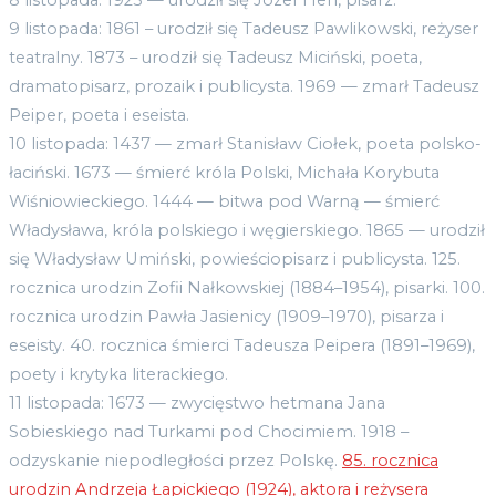
9 listopada: 1861 – urodził się Tadeusz Pawlikowski, reżyser
teatralny. 1873 – urodził się Tadeusz Miciński, poeta,
dramatopisarz, prozaik i publicysta. 1969 — zmarł Tadeusz
Peiper, poeta i eseista.
10 listopada: 1437 — zmarł Stanisław Ciołek, poeta polsko-
łaciński. 1673 — śmierć króla Polski, Michała Korybuta
Wiśniowieckiego. 1444 — bitwa pod Warną — śmierć
Władysława, króla polskiego i węgierskiego. 1865 — urodził
się Władysław Umiński, powieściopisarz i publicysta. 125.
rocznica urodzin Zofii Nałkowskiej (1884–1954), pisarki. 100.
rocznica urodzin Pawła Jasienicy (1909–1970), pisarza i
eseisty. 40. rocznica śmierci Tadeusza Peipera (1891–1969),
poety i krytyka literackiego.
11 listopada: 1673 — zwycięstwo hetmana Jana
Sobieskiego nad Turkami pod Chocimiem. 1918 –
odzyskanie niepodległości przez Polskę.
85. rocznica
urodzin Andrzeja Łapickiego (1924), aktora i reżysera