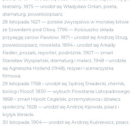
teatralny. 1875 — urodził się Władysław Orkan, poeta,
dramaturg, powieściopisarz.
28 listopada: 1627 — polskie zwycięstwo w morskiej bitwie
ze Szwedami pod Oliwą. 1796 — Kościuszko składa
przysięgę carowi Pawłowi. 1871 – urodził się Andrzej Strug,
powieściopisarz, nowelista. 1894 – urodził się Arkady
Fiedler, prozaik, reporter, podróżnik. 1907 — zmarł
Stanisław Wyspiański, dramaturg i malarz. 1948 – urodziła
się Agnieszka Holland (1948), reżyser i scenarzystka
filmowa.
29 listopada: 1768 – urodził się Jędrzej Śniadecki, chemik,
biolog i filozof. 1830 — wybuch Powstania Listopadowego.
1868 – zmarł Hipolit Cegielski, przemysłowca i działacz
społeczny. 1928 — urodził się Andrzej Kijowski, pisarz i
krytyk literacki.
30 listopada: 1904 — urodził się Andrzej Kuśniewicz, pisarz.