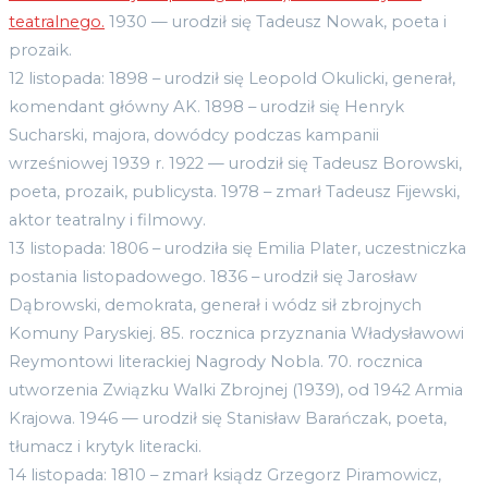
teatralnego.
1930 — urodził się Tadeusz Nowak, poeta i
prozaik.
12 listopada: 1898 – urodził się Leopold Okulicki, generał,
komendant główny AK. 1898 – urodził się Henryk
Sucharski, majora, dowódcy podczas kampanii
wrześniowej 1939 r. 1922 — urodził się Tadeusz Borowski,
poeta, prozaik, publicysta. 1978 – zmarł Tadeusz Fijewski,
aktor teatralny i filmowy.
13 listopada: 1806 – urodziła się Emilia Plater, uczestniczka
postania listopadowego. 1836 – urodził się Jarosław
Dąbrowski, demokrata, generał i wódz sił zbrojnych
Komuny Paryskiej. 85. rocznica przyznania Władysławowi
Reymontowi literackiej Nagrody Nobla. 70. rocznica
utworzenia Związku Walki Zbrojnej (1939), od 1942 Armia
Krajowa. 1946 — urodził się Stanisław Barańczak, poeta,
tłumacz i krytyk literacki.
14 listopada: 1810 – zmarł ksiądz Grzegorz Piramowicz,