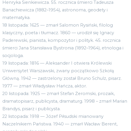
Henryka Sienkiewicza. 55. rocznica śmierci Tadeusza
Banachiewicza (1882–1954), astronoma, geodety i
matematyka.
18 listopada: 1625 — zmarł Salomon Rysiński, filolog
klasyczny, poeta i tłumacz. 1860 — urodził się Ignacy
Paderewski, pianista, kompozytor i polityk. 45. rocznica
śmierci Jana Stanisława Bystronia (1892–1964), etnologa i
socjologa.
19 listopada: 1816 — Aleksander I otwiera Królewski
Uniwersytet Warszawski, zwany początkowo Szkołą
Główną. 1942 — zastrzelony został Bruno Schulz, pisarz.
1977 — zmarł Władysław Hańcza, aktor.
20 listopada: 1925 — zmarł Stefan Żeromski, prozaik,
dramatopisarz, publicysta, dramaturg. 1998 – zmarł Marian
Brandys, pisarz i publicysta.
22 listopada: 1918 — Józef Piłsudski mianowany
Naczelnikiem Państwa. 1940 — zmarł Wacław Berent,