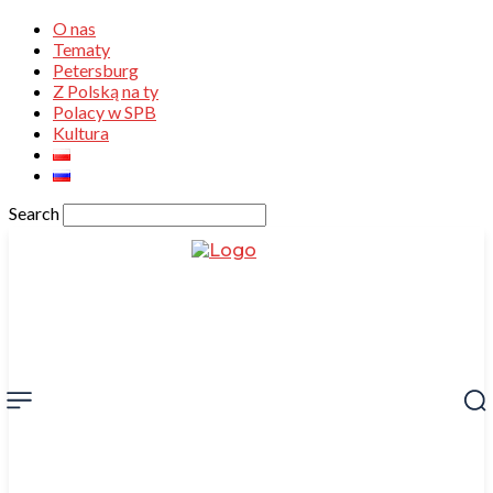
O nas
Tematy
Petersburg
Z Polską na ty
Polacy w SPB
Kultura
Search