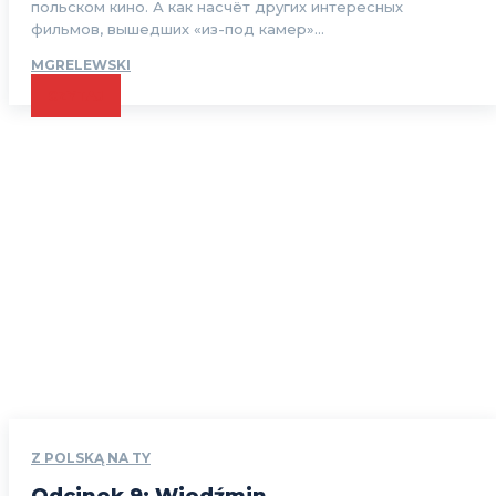
польском кино. А как насчёт других интересных
фильмов, вышедших «из-под камер»...
MGRELEWSKI
CZYTAJ
Z POLSKĄ NA TY