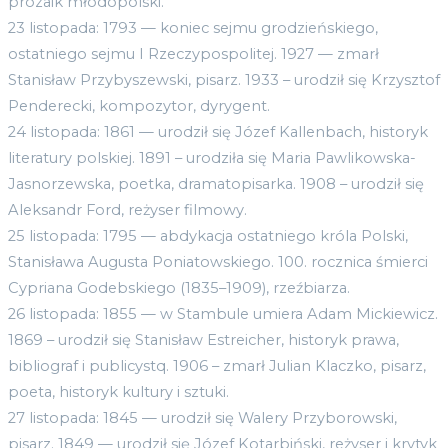
prozaik młodopolski.
23 listopada: 1793 — koniec sejmu grodzieńskiego,
ostatniego sejmu I Rzeczypospolitej. 1927 — zmarł
Stanisław Przybyszewski, pisarz. 1933 – urodził się Krzysztof
Penderecki, kompozytor, dyrygent.
24 listopada: 1861 — urodził się Józef Kallenbach, historyk
literatury polskiej. 1891 – urodziła się Maria Pawlikowska-
Jasnorzewska, poetka, dramatopisarka. 1908 – urodził się
Aleksandr Ford, reżyser filmowy.
25 listopada: 1795 — abdykacja ostatniego króla Polski,
Stanisława Augusta Poniatowskiego. 100. rocznica śmierci
Cypriana Godebskiego (1835–1909), rzeźbiarza.
26 listopada: 1855 — w Stambule umiera Adam Mickiewicz.
1869 – urodził się Stanisław Estreicher, historyk prawa,
bibliograf i publicystq. 1906 – zmarł Julian Klaczko, pisarz,
poeta, historyk kultury i sztuki.
27 listopada: 1845 — urodził się Walery Przyborowski,
pisarz. 1849 — urodził się Józef Kotarbiński, reżyser i krytyk