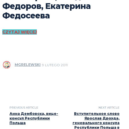
Федоров, Екатерина
Федосеева
CZYTAJ WIĘCEJ
MGRELEWSKI
9 LUTEGO 2011
PREVIOUS ARTICLE
NEXT ARTICLE
Анна Дембовска, вице-
Вступительное слово
консул Республики
Ярослав Дрозда,
Польша
генерального консула
Республики Польша в