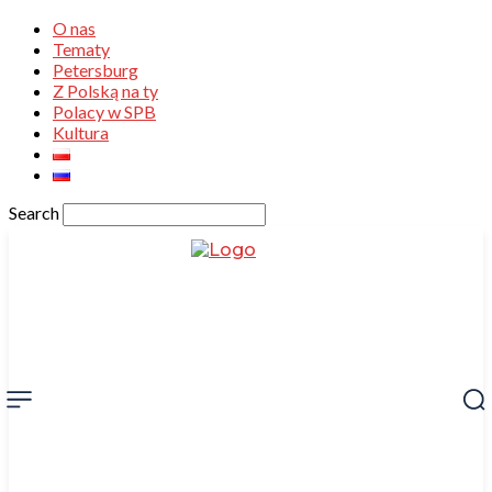
O nas
Tematy
Petersburg
Z Polską na ty
Polacy w SPB
Kultura
Search