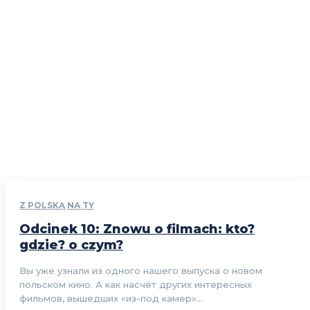
Z POLSKĄ NA TY
Odcinek 10: Znowu o filmach: kto?
gdzie? o czym?
Вы уже узнали из одного нашего выпуска о новом
польском кино. А как насчёт других интересных
фильмов, вышедших «из-под камер»...