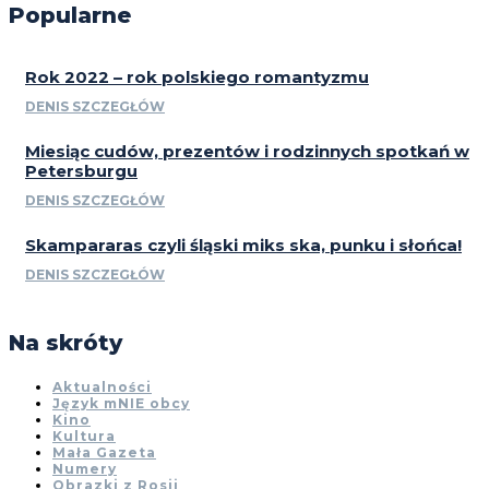
Popularne
Rok 2022 – rok polskiego romantyzmu
DENIS SZCZEGŁÓW
Miesiąc cudów, prezentów i rodzinnych spotkań w
Petersburgu
DENIS SZCZEGŁÓW
Skampararas czyli śląski miks ska, punku i słońca!
DENIS SZCZEGŁÓW
Na skróty
Aktualności
Język mNIE obcy
Kino
Kultura
Mała Gazeta
Numery
Obrazki z Rosji