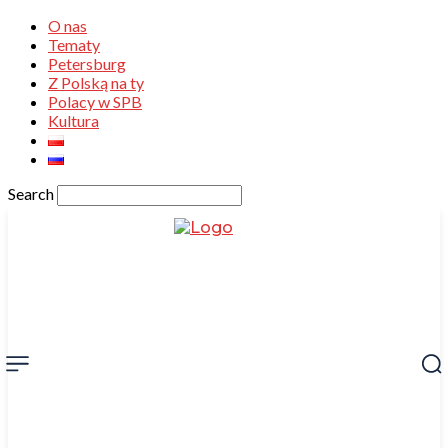
O nas
Tematy
Petersburg
Z Polską na ty
Polacy w SPB
Kultura
Search