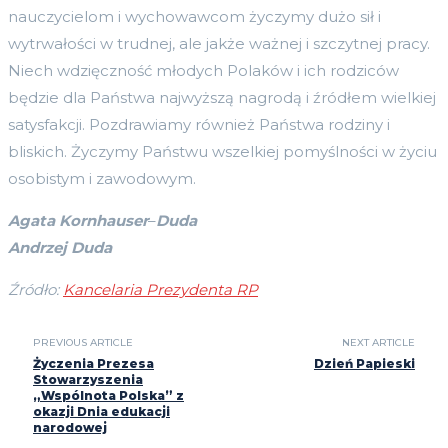
nauczycielom i wychowawcom życzymy dużo sił i
wytrwałości w trudnej, ale jakże ważnej i szczytnej pracy.
Niech wdzięczność młodych Polaków i ich rodziców
będzie dla Państwa najwyższą nagrodą i źródłem wielkiej
satysfakcji. Pozdrawiamy również Państwa rodziny i
bliskich. Życzymy Państwu wszelkiej pomyślności w życiu
osobistym i zawodowym.
Agata Kornhauser
–
Duda
Andrzej Duda
Źródło:
Kancelaria Prezydenta RP
PREVIOUS ARTICLE
NEXT ARTICLE
Życzenia Prezesa
Dzień Papieski
Stowarzyszenia
„Wspólnota Polska” z
okazji Dnia edukacji
narodowej