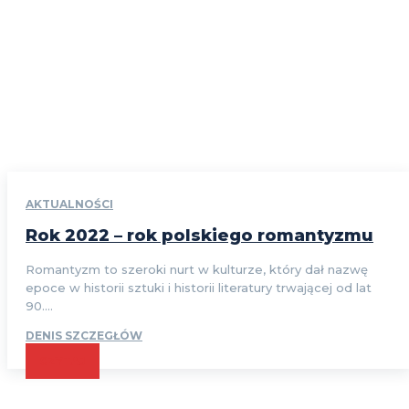
AKTUALNOŚCI
Rok 2022 – rok polskiego romantyzmu
Romantyzm to szeroki nurt w kulturze, który dał nazwę
epoce w historii sztuki i historii literatury trwającej od lat
90....
DENIS SZCZEGŁÓW
CZYTAJ