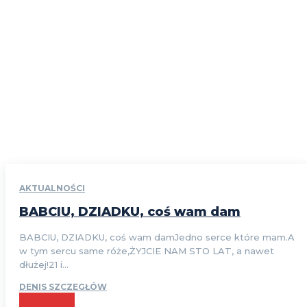
AKTUALNOŚCI
BABCIU, DZIADKU, coś wam dam
BABCIU, DZIADKU, coś wam damJedno serce które mam.A
w tym sercu same róże,ŻYJCIE NAM STO LAT, a nawet
dłużej!21 i...
DENIS SZCZEGŁÓW
CZYTAJ