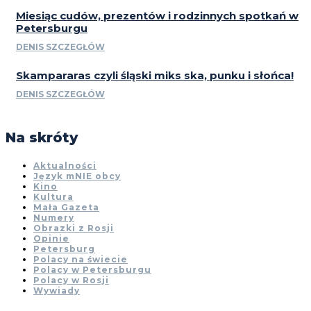
Miesiąc cudów, prezentów i rodzinnych spotkań w
Petersburgu
DENIS SZCZEGŁÓW
Skampararas czyli śląski miks ska, punku i słońca!
DENIS SZCZEGŁÓW
Na skróty
Aktualności
Język mNIE obcy
Kino
Kultura
Mała Gazeta
Numery
Obrazki z Rosji
Opinie
Petersburg
Polacy na świecie
Polacy w Petersburgu
Polacy w Rosji
Wywiady