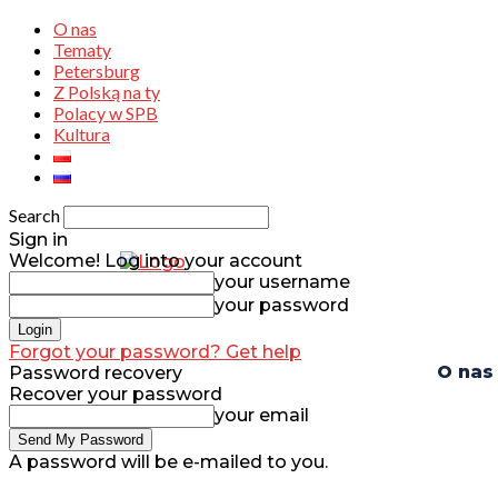
O nas
Tematy
Petersburg
Z Polską na ty
Polacy w SPB
Kultura
Search
Sign in
Welcome! Log into your account
your username
your password
Forgot your password? Get help
O nas
Password recovery
Recover your password
your email
A password will be e-mailed to you.