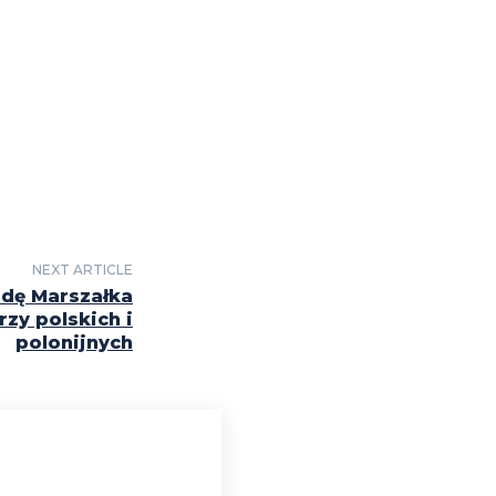
NEXT ARTICLE
dę Marszałka
rzy polskich i
polonijnych