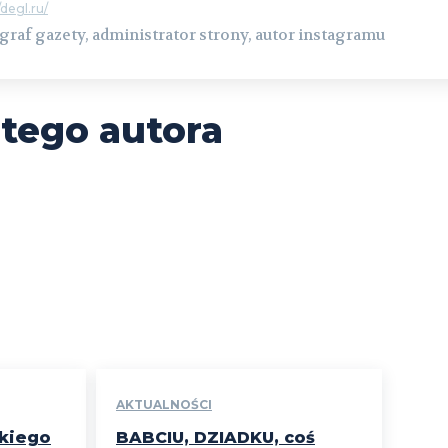
/degl.ru/
graf gazety, administrator strony, autor instagramu
 tego autora
AKTUALNOŚCI
skiego
BABCIU, DZIADKU, coś