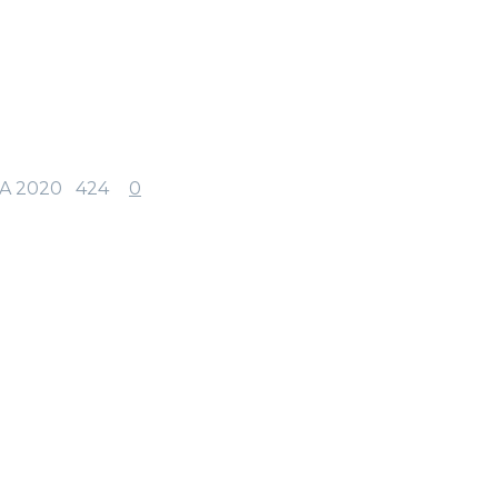
A 2020
424
0