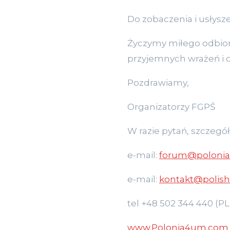
Do zobaczenia i usłysze
Życzymy miłego odbioru
przyjemnych wrażeń i 
Pozdrawiamy,
Organizatorzy FGPŚ
W razie pytań, szczegó
e-mail:
forum@poloni
e-mail:
kontakt@polish
tel +48 502 344 440 (PL
www.Polonia4um.com