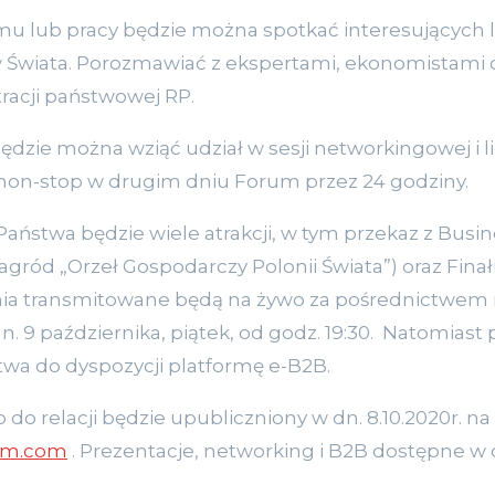
 lub pracy będzie można spotkać interesujących lu
ów Świata. Porozmawiać z ekspertami, ekonomistami 
racji państwowej RP.
będzie można wziąć udział w sesji networkingowej i 
 non-stop w drugim dniu Forum przez 24 godziny.
ństwa będzie wiele atrakcji, w tym przekaz z Busine
gród „Orzeł Gospodarczy Polonii Świata”) oraz Finał
enia transmitowane będą na żywo za pośrednictwe
 dn. 9 października, piątek, od godz. 19:30. Natomiast
wa do dyspozycji platformę e-B2B.
o relacji będzie upubliczniony w dn. 8.10.2020r. na
um.com
. Prezentacje, networking i B2B dostępne w dn