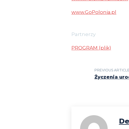
www.GoPolonia.pl
Partnerzy
PROGRAM (plik)
PREVIOUS ARTICL
Życzenia ur
De