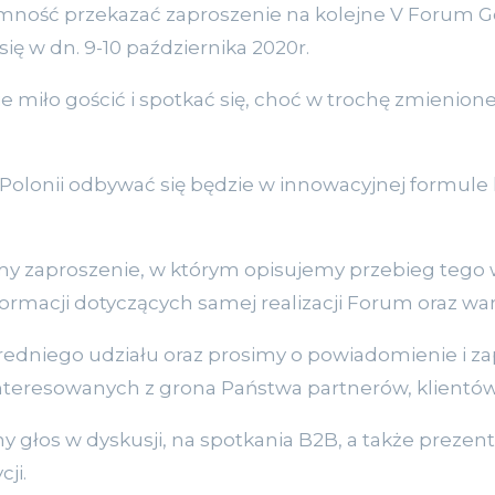
emność przekazać zaproszenie na kolejne V Forum G
się w dn. 9-10 października 2020r.
 miło gościć i spotkać się, choć w trochę zmienione
olonii odbywać się będzie w innowacyjnej formule 
my zaproszenie, w którym opisujemy przebieg tego w
ormacji dotyczących samej realizacji Forum oraz war
dniego udziału oraz prosimy o powiadomienie i z
nteresowanych z grona Państwa partnerów, klientów 
ny głos w dyskusji, na spotkania B2B, a także preze
cji.