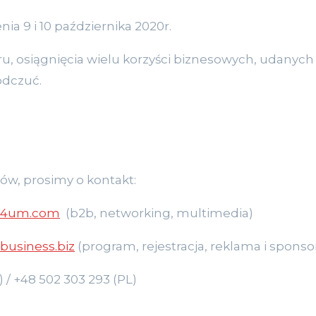
nia 9 i 10 października 2020r.
, osiągnięcia wielu korzyści biznesowych, udanych
odczuć.
łów, prosimy o kontakt:
a4um.com
(b2b, networking, multimedia)
business.biz
(program, rejestracja, reklama i sponso
) / +48 502 303 293 (PL)