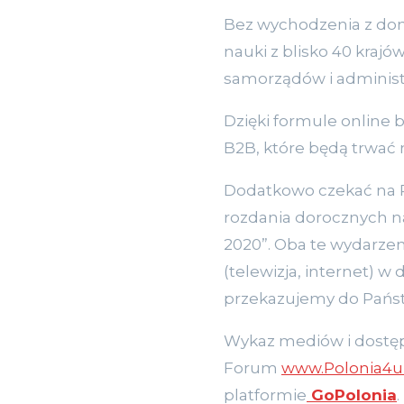
Bez wychodzenia z domu
nauki z blisko 40 kraj
samorządów i administ
Dzięki formule online 
B2B, które będą trwać
Dodatkowo czekać na Pa
rozdania dorocznych na
2020”. Oba te wydarz
(telewizja, internet) w
przekazujemy do Państ
Wykaz mediów i dostęp d
Forum
www.Polonia4
platformie
GoPolonia
.