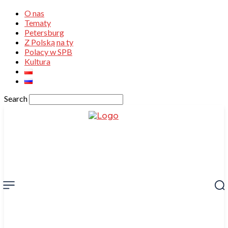
O nas
Tematy
Petersburg
Z Polską na ty
Polacy w SPB
Kultura
Search