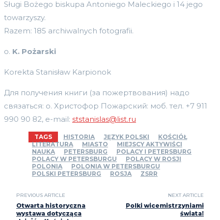
Sługi Bożego biskupa Antoniego Maleckiego i 14 jego
towarzyszy.
Razem: 185 archiwalnych fotografii.
o.
K. Pożarski
Korekta Stanisław Karpionok
Для получения книги (за пожертвования) надо
связаться: о. Христофор Пожарский: моб. тел. +7 911
990 90 82, e-mail:
ststanislas@list.ru
TAGS
HISTORIA
JĘZYK POLSKI
KOŚCIÓŁ
LITERATURA
MIASTO
MIEJSCY AKTYWIŚCI
NAUKA
PETERSBURG
POLACY I PETERSBURG
POLACY W PETERSBURGU
POLACY W ROSJI
POLONIA
POLONIA W PETERSBURGU
POLSKI PETERSBURG
ROSJA
ZSRR
PREVIOUS ARTICLE
NEXT ARTICLE
Otwarta historyczna
Polki wicemistrzyniami
wystawa dotycząca
świata!