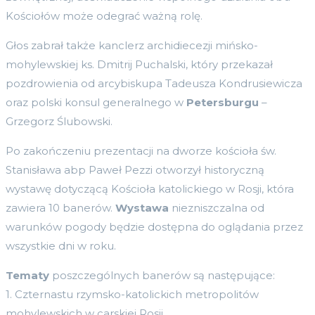
Kościołów może odegrać ważną rolę.
Głos zabrał także kanclerz archidiecezji mińsko-
mohylewskiej ks. Dmitrij Puchalski, który przekazał
pozdrowienia od arcybiskupa Tadeusza Kondrusiewicza
oraz polski konsul generalnego w
Petersburgu
–
Grzegorz Ślubowski.
Po zakończeniu prezentacji na dworze kościoła św.
Stanisława abp Paweł Pezzi otworzył historyczną
wystawę dotyczącą Kościoła katolickiego w Rosji, która
zawiera 10 banerów.
Wystawa
niezniszczalna od
warunków pogody będzie dostępna do oglądania przez
wszystkie dni w roku.
Tematy
poszczególnych banerów są następujące:
1. Czternastu rzymsko-katolickich metropolitów
mohylewskich w carskiej Rosji.