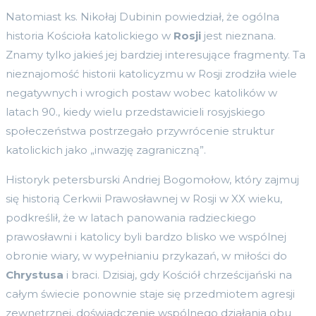
Natomiast ks. Nikołaj Dubinin powiedział, że ogólna
historia Kościoła katolickiego w
Rosji
jest nieznana.
Znamy tylko jakieś jej bardziej interesujące fragmenty. Ta
nieznajomość historii katolicyzmu w Rosji zrodziła wiele
negatywnych i wrogich postaw wobec katolików w
latach 90., kiedy wielu przedstawicieli rosyjskiego
społeczeństwa postrzegało przywrócenie struktur
katolickich jako „inwazję zagraniczną”.
Historyk petersburski Andriej Bogomołow, który zajmuj
się historią Cerkwii Prawosławnej w Rosji w XX wieku,
podkreślił, że w latach panowania radzieckiego
prawosławni i katolicy byli bardzo blisko we wspólnej
obronie wiary, w wypełnianiu przykazań, w miłości do
Chrystusa
i braci. Dzisiaj, gdy Kościół chrześcijański na
całym świecie ponownie staje się przedmiotem agresji
zewnętrznej, doświadczenie wspólnego działania obu