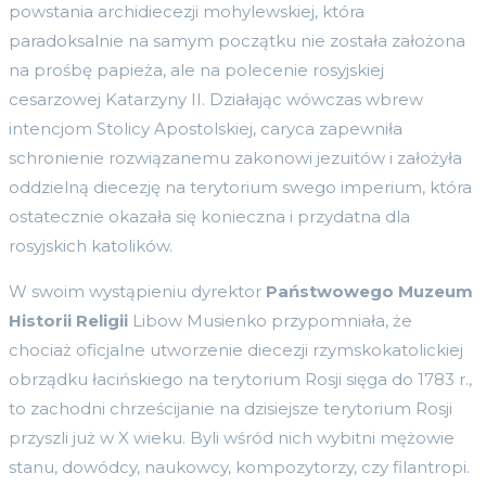
powstania archidiecezji mohylewskiej, która
paradoksalnie na samym początku nie została założona
na prośbę papieża, ale na polecenie rosyjskiej
cesarzowej Katarzyny II. Działając wówczas wbrew
intencjom Stolicy Apostolskiej, caryca zapewniła
schronienie rozwiązanemu zakonowi jezuitów i założyła
oddzielną diecezję na terytorium swego imperium, która
ostatecznie okazała się konieczna i przydatna dla
rosyjskich katolików.
W swoim wystąpieniu dyrektor
Państwowego Muzeum
Historii Religii
Libow Musienko przypomniała, że
chociaż oficjalne utworzenie diecezji rzymskokatolickiej
obrządku łacińskiego na terytorium Rosji sięga do 1783 r.,
to zachodni chrześcijanie na dzisiejsze terytorium Rosji
przyszli już w X wieku. Byli wśród nich wybitni mężowie
stanu, dowódcy, naukowcy, kompozytorzy, czy filantropi.