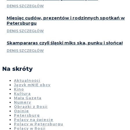
DENIS SZCZEGŁÓW
Miesiąc cudów, prezentów i rodzinnych spotkań w
Petersburgu
DENIS SZCZEGŁÓW
Skampararas czyli śląski miks ska, punku i słońca!
DENIS SZCZEGŁÓW
Na skróty
Aktualności
Język mNIE obcy
Kino
Kultura
Mała Gazeta
Numery
Obrazki z Rosji
Opinie
Petersburg
Polacy na świecie
Polacy w Petersburgu
Polacy w Rosji