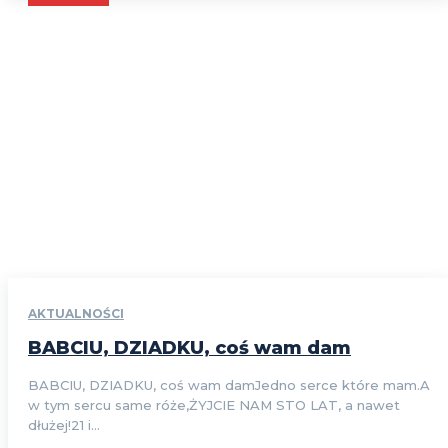
AKTUALNOŚCI
BABCIU, DZIADKU, coś wam dam
BABCIU, DZIADKU, coś wam damJedno serce które mam.A
w tym sercu same róże,ŻYJCIE NAM STO LAT, a nawet
dłużej!21 i...