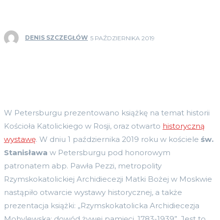
DENIS SZCZEGŁÓW
5 PAŹDZIERNIKA 2019
W Petersburgu prezentowano książkę na temat historii
Kościoła Katolickiego w Rosji, oraz otwarto
historyczną
wystawę
. W dniu 1 października 2019 roku w kościele
św.
Stanisława
w Petersburgu pod honorowym
patronatem abp. Pawła Pezzi, metropolity
Rzymskokatolickiej Archidiecezji Matki Bożej w Moskwie
nastąpiło otwarcie wystawy historycznej, a także
prezentacja książki: „Rzymskokatolicka Archidiecezja
Mohylewska: dowód żywej pamięci. 1783-1939”. Jest to