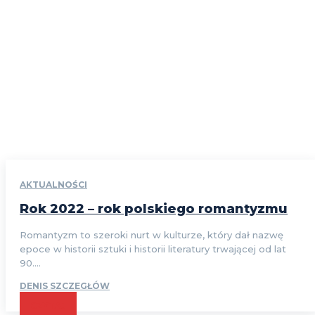
AKTUALNOŚCI
Rok 2022 – rok polskiego romantyzmu
Romantyzm to szeroki nurt w kulturze, który dał nazwę
epoce w historii sztuki i historii literatury trwającej od lat
90....
DENIS SZCZEGŁÓW
CZYTAJ