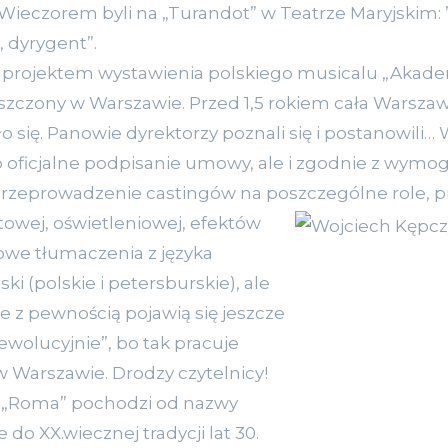
. Wieczorem byli na „Turandot” w Teatrze Maryjskim:
, dyrygent”.
z projektem wystawienia
polskiego musicalu „Akadem
oszczony w Warszawie. Przed 1,5 rokiem cała Warsz
ało się. Panowie dyrektorzy poznali się i postanowili
o oficjalne podpisanie umowy, ale i zgodnie z wymo
rzeprowadzenie castingów na poszczególne role, 
etowej, oświetleniowej, efektów
towe tłumaczenia z języka
ski (polskie i petersburskie), ale
że z pewnością pojawią się jeszcze
ewolucyjnie”, bo tak pracuje
 Warszawie. Drodzy czytelnicy!
a „Roma” pochodzi od nazwy
do XX.wiecznej tradycji lat 30.