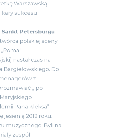
retkę Warszawską …
 kary sukcesu
 Sankt Petersburgu
, twórca polskiej sceny
 „Roma”
jski) nastał czas na
a Bargiełowskiego. Do
i menagerów z
porozmawiać „ po
 Maryjskiego
demii Pana Kleksa”
jesienią 2012 roku.
tru muzycznego. Byli na
iały zespół!