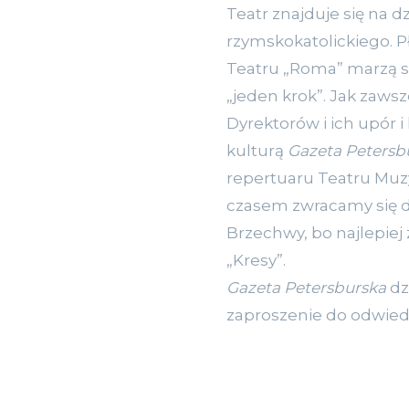
Teatr znajduje się na d
rzymskokatolickiego. P
Teatru „Roma” marzą si
„jeden krok”. Jak zaws
Dyrektorów i ich upór 
kulturą
Gazeta Petersb
repertuaru Teatru Muz
czasem zwracamy się do
Brzechwy, bo najlepiej
„Kresy”.
Gazeta Petersburska
dz
zaproszenie do odwied