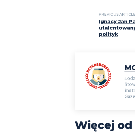
PREVIOUS ARTICL
Ignacy Jan P
utalentowany
polityk
MG
Łodz
Stow
inst
Gaze
Więcej od