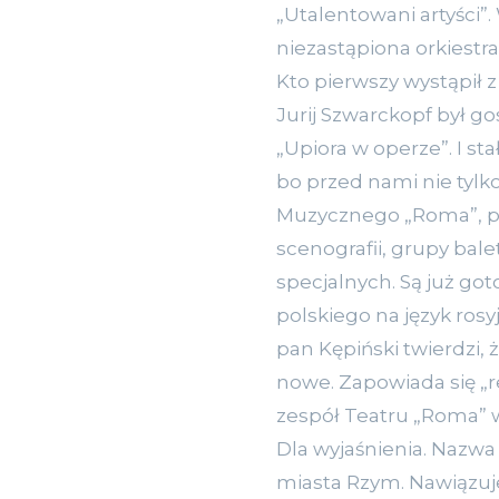
„Utalentowani artyści”
niezastąpiona orkiestra
Kto pierwszy wystąpił 
Jurij Szwarckopf był g
„Upiora w operze”. I st
bo przed nami nie tylk
Muzycznego „Roma”, p
scenografii, grupy bal
specjalnych. Są już go
polskiego na język rosyj
pan Kępiński twierdzi, 
nowe. Zapowiada się „r
zespół Teatru „Roma” w
Dla wyjaśnienia. Nazw
miasta Rzym. Nawiązuje 