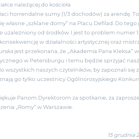
ziałce należącej do kościoła
łaci horrendalne sumy (1/3 dochodów) za arendę. T
ę własne „szklane domy” na Placu Defilad. Do tego
ze uzależniony od środków. I jest to problem numer 
i konsekwencję w działalności artystycznej oraz mist
urska
jest przekonana, że „Akademia Pana Kleksa” we
ycznego w Petersburgu i temu będzie sprzyjać nasz
 wszystkich naszych czytelników, by zapoznali się 
 znają go tylko uczestnicy Ogólnorosyjskiego Konku
iękuje Panom Dyrektorom za spotkanie, za zaproszen
zenia „Romy” w Warszawie.
15 grudnia 2