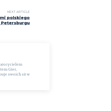
NEXT ARTICLE
ami polskiego
 Petersburgu
założycielem
tem Gier,
uje swoich sił w