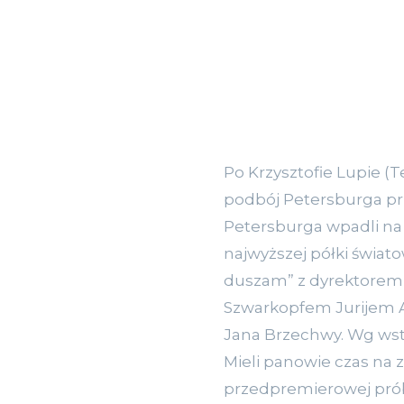
Po Krzysztofie Lupie (T
podbój Petersburga pr
Petersburga wpadli na 
najwyższej półki świat
duszam” z dyrektorem 
Szwarkopfem Jurijem A
Jana Brzechwy. Wg wstę
Mieli panowie czas na 
przedpremierowej próbie