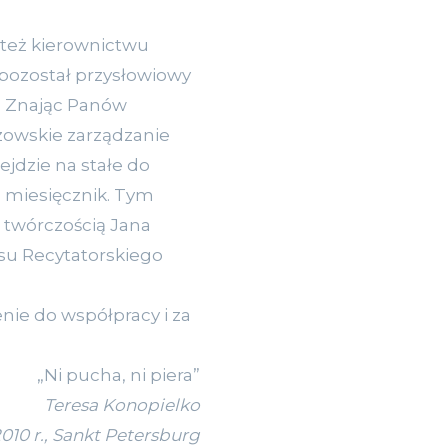
oteż kierownictwu
 pozostał przysłowiowy
1. Znając Panów
rzowskie zarządzanie
jdzie na stałe do
 miesięcznik. Tym
z twórczością Jana
rsu Recytatorskiego
ie do współpracy i za
„Ni pucha, ni piera”
Teresa Konopielko
010 r., Sankt Petersburg