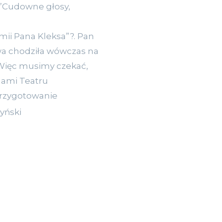
 ”Cudowne głosy,
ii Pana Kleksa”?.
Pan
awa chodziła wówczas na
… Więc musimy czekać,
gami Teatru
przygotowanie