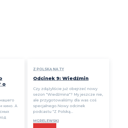
Z POLSKĄ NA TY
o
Odcinek 9: Wiedźmin
? o
Czy zdążyliście już obejrzeć nowy
sezon "Wiedźmina"? My jeszcze nie,
 нашего
ale przygotowaliśmy dla was coś
м кино. А
specjalnego.Nowy odcinek
есных
podcastu "Z Polską...
под
MGRELEWSKI