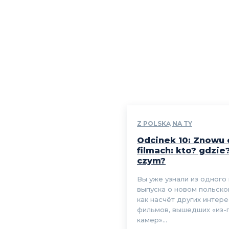
Z POLSKĄ NA TY
Odcinek 10: Znowu 
filmach: kto? gdzie
czym?
Вы уже узнали из одного
выпуска о новом польско
как насчёт других интер
фильмов, вышедших «из-
камер»...