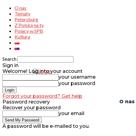
O nas
Tematy
Petersburg
Z Polską na ty
Polacy w SPB
Kultura
Search
Sign in
Welcome! Log into your account
your username
your password
Forgot your password? Get help
O nas
Password recovery
Recover your password
your email
A password will be e-mailed to you.