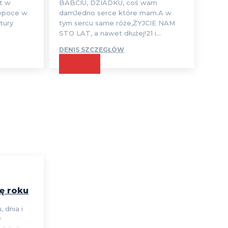
t w
BABCIU, DZIADKU, coś wam
 epoce w
damJedno serce które mam.A w
atury
tym sercu same róże,ŻYJCIE NAM
STO LAT, a nawet dłużej!21 i...
DENIS SZCZEGŁÓW
CZYTAJ
ę roku
 dnia i
w