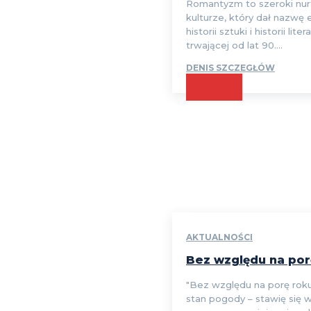
Romantyzm to szeroki nur
kulturze, który dał nazwę
historii sztuki i historii liter
trwającej od lat 90....
DENIS SZCZEGŁÓW
CZYTAJ
AKTUALNOŚCI
Bez względu na por
"Bez względu na porę roku,
stan pogody – stawię się 