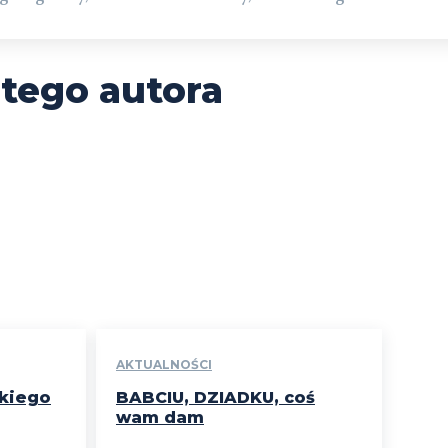
 tego autora
AKTUALNOŚCI
skiego
BABCIU, DZIADKU, coś
wam dam