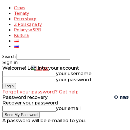
O nas
Tematy
Petersburg
Z Polską na ty
Polacy w SPB
Kultura
Search
Sign in
Welcome! Log into your account
your username
your password
Forgot your password? Get help
O nas
Password recovery
Recover your password
your email
A password will be e-mailed to you.