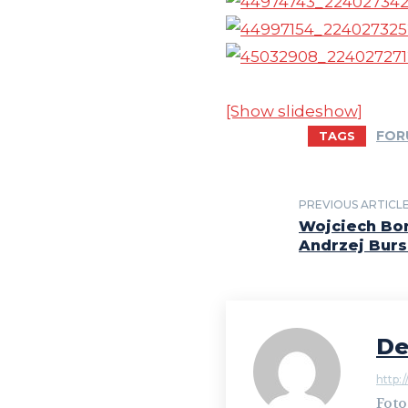
[Show slideshow]
FOR
TAGS
PREVIOUS ARTICL
Wojciech Bon
Andrzej Burs
De
http:/
Foto