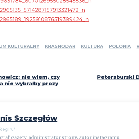
UM KULTURALNY
KRASNODAR
KULTURA
POLONIA
E
owicz: nie wiem, czy
Petersburski 
a nie wybrałby prozy
nis Szczegłów
/degl.ru/
graf gazety, administrator strony, autor instagramu