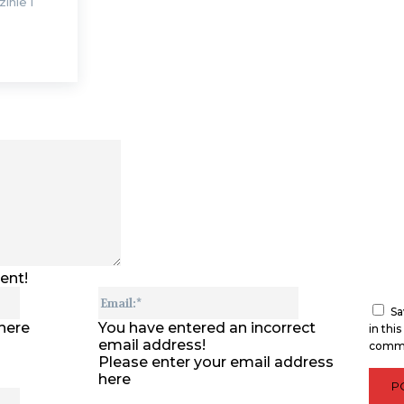
inie i
Comment:
ent!
Name:*
Email:*
Sa
here
You have entered an incorrect
in thi
email address!
comm
Please enter your email address
here
Website: