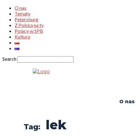
O nas
Tematy
Petersburg
Z Polską na ty
Polacy w SPB
Kultura
Search
O nas
lek
Tag: