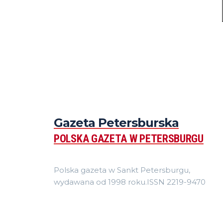
Gazeta Petersburska
POLSKA GAZETA W PETERSBURGU
Polska gazeta w Sankt Petersburgu,
wydawana od 1998 roku.ISSN 2219-9470