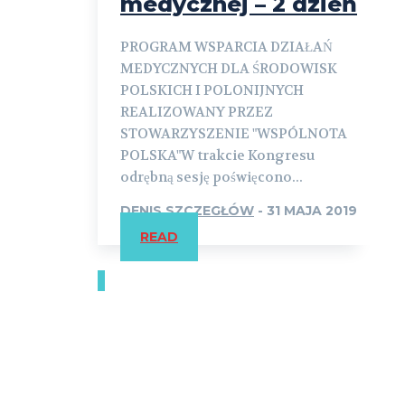
medycznej – 2 dzień
PROGRAM WSPARCIA DZIAŁAŃ
MEDYCZNYCH DLA ŚRODOWISK
POLSKICH I POLONIJNYCH
REALIZOWANY PRZEZ
STOWARZYSZENIE "WSPÓLNOTA
POLSKA"W trakcie Kongresu
odrębną sesję poświęcono...
DENIS SZCZEGŁÓW
-
31 MAJA 2019
READ