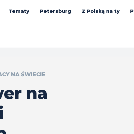
Tematy
Petersburg
Z Polską na ty
P
CY NA ŚWIECIE
wer na
i
h