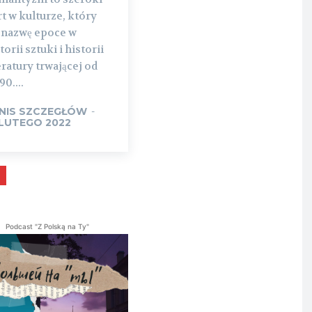
t w kulturze, który
ł nazwę epoce w
torii sztuki i historii
eratury trwającej od
90....
NIS SZCZEGŁÓW
-
 LUTEGO 2022
Podcast "Z Polską na Ty"