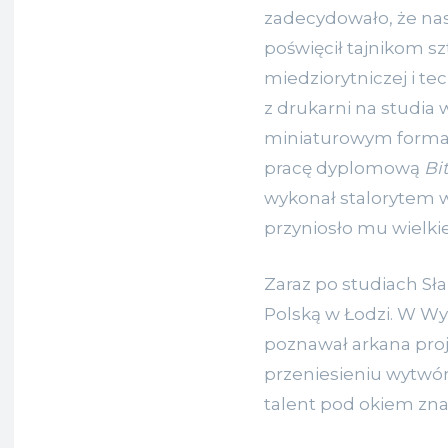
zadecydowało, że na
poświęcił tajnikom sz
miedziorytniczej i te
z drukarni na studia w
miniaturowym format
pracę dyplomową
Bi
wykonał stalorytem 
przyniosło mu wielki
Zaraz po studiach Sł
Polską w Łodzi. W W
poznawał arkana proj
przeniesieniu wytwór
talent pod okiem zna