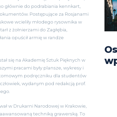
o głównie do podrabiania kennkart,
dokumentów. Postępujące za Rosjanami
jskowe wcieliły młodego rysownika w
tarł z żołnierzami do Zagłębia,
Słania opuścił armię w randze
Os
wp
tał się na Akademię Sztuk Pięknych w
szymi pracami były plansze, wykresy i
II tomowym podręczniku dla studentów
złowiek, wydanym pod redakcją prof.
iego.
ował w Drukarni Narodowej w Krakowie,
 zaawansowaną techniką grawerską. To