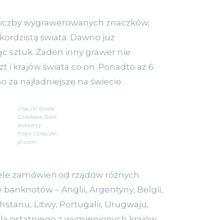
liczby wygrawerowanych znaczków,
ekordzistą świata. Dawno już
ąc sztuk. Żaden inny grawer nie
zt i krajów świata co on. Ponadto aż 6
 za najładniejsze na świecie.
Znaczki dzieła
Czesława Słani:
bokserzy
https://znaczki-
pl.com/
ele zamówień od rządów różnych
banknotów – Anglii, Argentyny, Belgii,
achstanu, Litwy, Portugalii, Urugwaju,
la ostatniego z wymienionych krajów