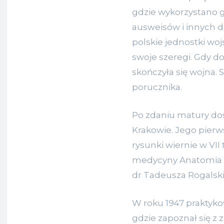
gdzie wykorzystano g
ausweisów i innych 
polskie jednostki wo
swoje szeregi. Gdy do
skończyła się wojna. 
porucznika.
Po zdaniu matury dos
Krakowie. Jego pierw
rysunki wiernie w V
medycyny Anatomia c
dr Tadeusza Rogalsk
W roku 1947 praktyk
gdzie zapoznał się z