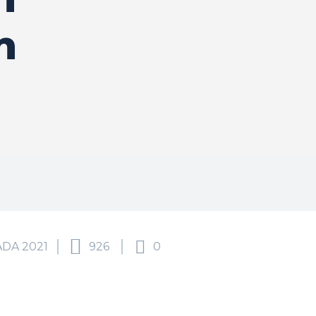
h
ADA 2021
926
0