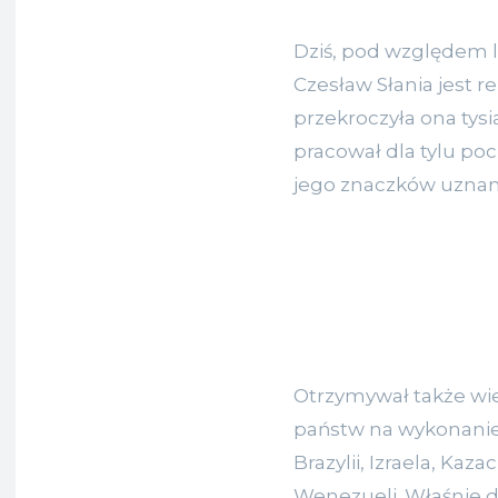
Dziś, pod względem 
Czesław Słania jest r
przekroczyła ona tysi
pracował dla tylu poc
jego znaczków uznano
Otrzymywał także wi
państw na wykonanie 
Brazylii, Izraela, Kaz
Wenezueli. Właśnie d