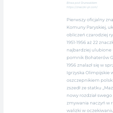
Bitwa pod Grunwaldem
https://znaczki-pl.com/
Pierwszy oficjalny zna
Komuny Paryskiej, uk
obliczeń czarodziej r
1951-1956 aż 22 znaczk
najbardziej ulubion
pomnik Bohaterów Ge
1956 znalazł się w spr
Igrzyska Olimpijskie
oszczepnikiem polsk
zszedł ze statku „Ma
nowy rozdział swego ż
zmywania naczyń w res
walizki w oczekiwaniu