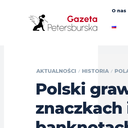
O nas
AKTUALNOŚCI
HISTORIA
POLA
Polski gra
znaczkach 
banknotac