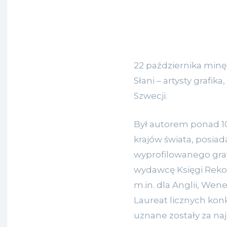
22 października minę
Słani – artysty grafi
Szwecji.
Był autorem ponad 1
krajów świata, posiad
wyprofilowanego gra
wydawcę Księgi Reko
m.in. dla Anglii, Wenez
Laureat licznych kon
uznane zostały za na