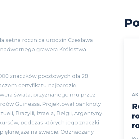
Po
ła setna rocznica urodzin Czesława
ka, nadwornego grawera Królestwa
000 znaczków pocztowych dla 28
aczem certyfikatu najbardziej
wera świata, przyznanego mu przez
AK
rdów Guinessa. Projektował banknoty
R
ueli, Brazylii, Izraela, Belgii, Argentyny.
r
kursów, podczas których jego znaczki
r
jpiękniejsze na świecie. Odznaczany
Ro