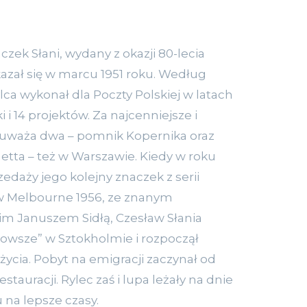
czek Słani, wydany z okazji 80-lecia
azał się w marcu 1951 roku. Według
ylca wykonał dla Poczty Polskiej w latach
i i 14 projektów. Za najcenniejsze i
e uważa dwa – pomnik Kopernika oraz
tta – też w Warszawie. Kiedy w roku
zedaży jego kolejny znaczek z serii
 w Melbourne 1956, ze znanym
im Januszem Sidłą, Czesław Słania
zowsze” w Sztokholmie i rozpoczął
ycia. Pobyt na emigracji zaczynał od
tauracji. Rylec zaś i lupa leżały na dnie
 na lepsze czasy.