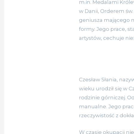
m.in. Medalami Król
w Danii, Orderem św.
geniusza mającego m
formy. Jego prace, s
artystów, cechuje nie
Czesław Słania, nazy
wieku urodził się w C
rodzinie górniczej. O
manualne. Jego prac
rzeczywistość z dokła
W czasie okupacji nie