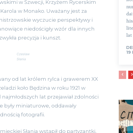
ewskimi w Szwecji, Krzyżem Rycerskim
nur
 Karola w Monako. Uważany jest za
da
istrzowskie wyczucie perspektywy i
his
lit
tanowiące niedościgły wzór dla innych
lat 
zwykła precyzja i kunszt.
DE
19
Czesław
Słania
wany od lat królem rylca i grawerem XX
zeladzi koło Będzina w roku 1921 w
d najmłodszych lat przejawiał zdolności
e były miniaturowe, oddawały
dnością fotografii.
mieckiej Słania wstąpił do partyzantki,