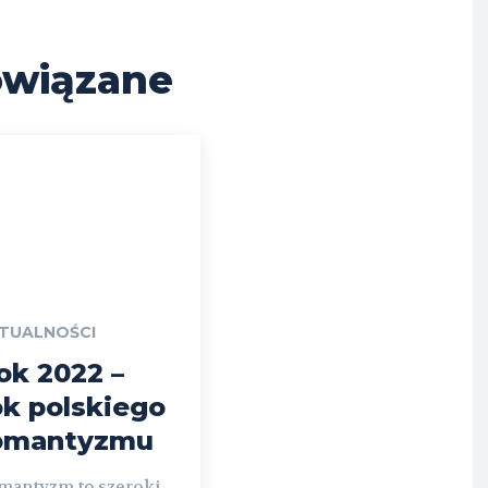
wiązane
TUALNOŚCI
ok 2022 –
ok polskiego
omantyzmu
mantyzm to szeroki