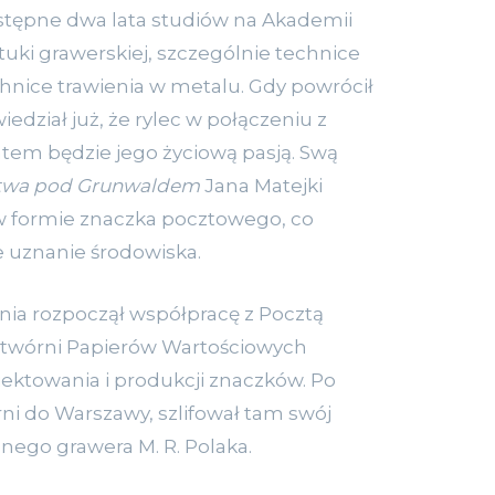
stępne dwa lata studiów na Akademii
tuki grawerskiej, szczególnie technice
chnice trawienia w metalu. Gdy powrócił
iedział już, że rylec w połączeniu z
em będzie jego życiową pasją. Swą
twa pod Grunwaldem
Jana Matejki
w formie znaczka pocztowego, co
e uznanie środowiska.
ania rozpoczął współpracę z Pocztą
ytwórni Papierów Wartościowych
ektowania i produkcji znaczków. Po
ni do Warszawy, szlifował tam swój
nego grawera M. R. Polaka.