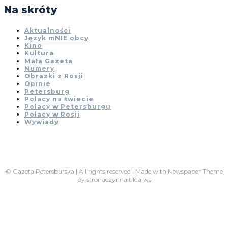
Na skróty
Aktualności
Język mNIE obcy
Kino
Kultura
Mała Gazeta
Numery
Obrazki z Rosji
Opinie
Petersburg
Polacy na świecie
Polacy w Petersburgu
Polacy w Rosji
Wywiady
© Gazeta Petersburska | All rights reserved | Made with Newspaper Theme
by stronaczynna.tilda.ws