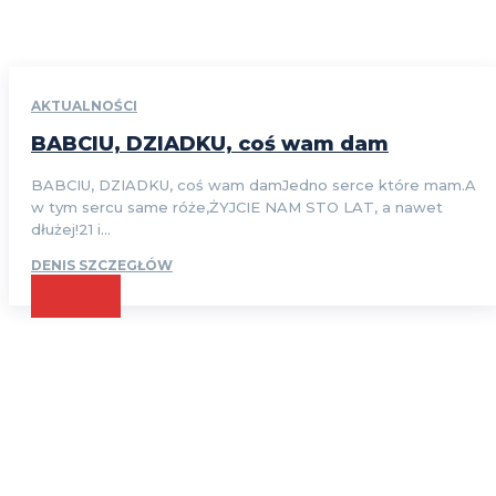
AKTUALNOŚCI
BABCIU, DZIADKU, coś wam dam
BABCIU, DZIADKU, coś wam damJedno serce które mam.A
w tym sercu same róże,ŻYJCIE NAM STO LAT, a nawet
dłużej!21 i...
DENIS SZCZEGŁÓW
CZYTAJ