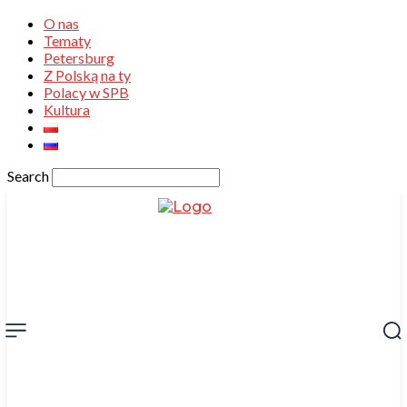
O nas
Tematy
Petersburg
Z Polską na ty
Polacy w SPB
Kultura
Search