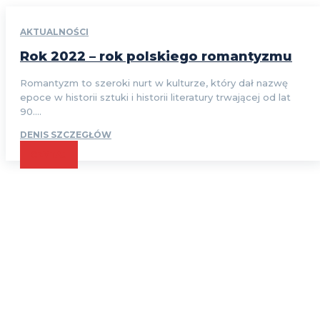
AKTUALNOŚCI
Rok 2022 – rok polskiego romantyzmu
Romantyzm to szeroki nurt w kulturze, który dał nazwę
epoce w historii sztuki i historii literatury trwającej od lat
90....
DENIS SZCZEGŁÓW
CZYTAJ