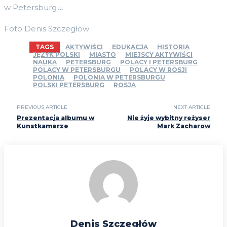
w Petersburgu.
Foto Denis Szczegłow
TAGS
AKTYWIŚCI
EDUKACJA
HISTORIA
JĘZYK POLSKI
MIASTO
MIEJSCY AKTYWIŚCI
NAUKA
PETERSBURG
POLACY I PETERSBURG
POLACY W PETERSBURGU
POLACY W ROSJI
POLONIA
POLONIA W PETERSBURGU
POLSKI PETERSBURG
ROSJA
PREVIOUS ARTICLE
NEXT ARTICLE
Prezentacja albumu w
Nie żyje wybitny reżyser
Kunstkamerze
Mark Zacharow
Denis Szczegłów