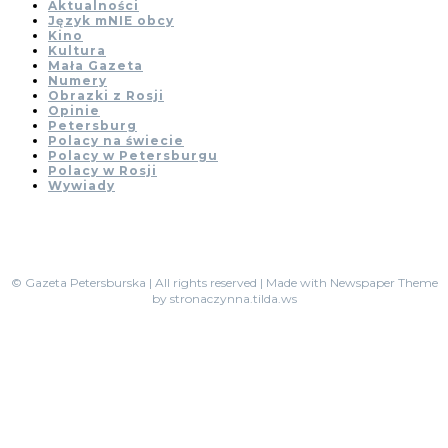
Aktualności
Język mNIE obcy
Kino
Kultura
Mała Gazeta
Numery
Obrazki z Rosji
Opinie
Petersburg
Polacy na świecie
Polacy w Petersburgu
Polacy w Rosji
Wywiady
© Gazeta Petersburska | All rights reserved | Made with Newspaper Theme
by stronaczynna.tilda.ws