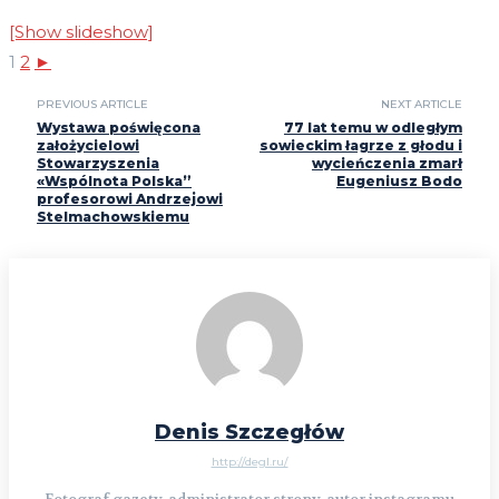
[Show slideshow]
1
2
►
PREVIOUS ARTICLE
NEXT ARTICLE
Wystawa poświęcona
77 lat temu w odległym
założycielowi
sowieckim łagrze z głodu i
Stowarzyszenia
wycieńczenia zmarł
«Wspólnota Polska”
Eugeniusz Bodo
profesorowi Andrzejowi
Stelmachowskiemu
Denis Szczegłów
http://degl.ru/