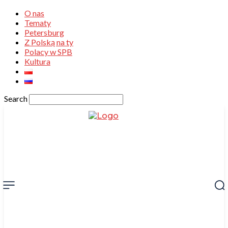
O nas
Tematy
Petersburg
Z Polską na ty
Polacy w SPB
Kultura
Search