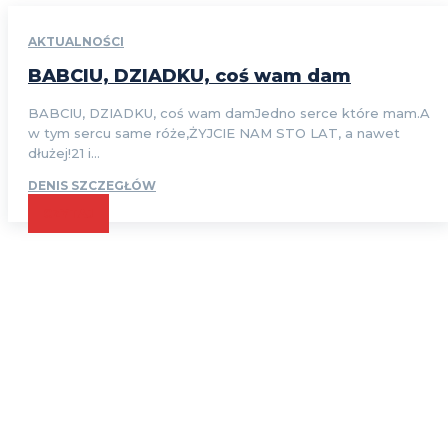
AKTUALNOŚCI
BABCIU, DZIADKU, coś wam dam
BABCIU, DZIADKU, coś wam damJedno serce które mam.A
w tym sercu same róże,ŻYJCIE NAM STO LAT, a nawet
dłużej!21 i...
DENIS SZCZEGŁÓW
CZYTAJ