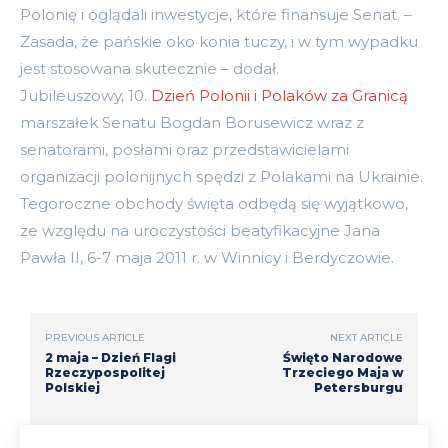
Polonię i oglądali inwestycje, które finansuje Senat. –
Zasada, że pańskie oko konia tuczy, i w tym wypadku
jest stosowana skutecznie – dodał.
Jubileuszowy, 10.
Dzień Polonii i Polaków za Granicą
marszałek Senatu Bogdan Borusewicz wraz z
senatorami, posłami oraz przedstawicielami
organizacji polonijnych spędzi z Polakami na Ukrainie.
Tegoroczne obchody święta odbędą się wyjątkowo,
ze względu na uroczystości beatyfikacyjne Jana
Pawła II, 6-7 maja 2011 r. w Winnicy i Berdyczowie.
PREVIOUS ARTICLE
NEXT ARTICLE
2 maja – Dzień Flagi
Święto Narodowe
Rzeczypospolitej
Trzeciego Maja w
Polskiej
Petersburgu