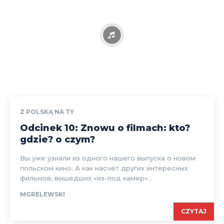
Z POLSKĄ NA TY
Odcinek 10: Znowu o filmach: kto?
gdzie? o czym?
Вы уже узнали из одного нашего выпуска о новом
польском кино. А как насчёт других интересных
фильмов, вышедших «из-под камер»...
MGRELEWSKI
CZYTAJ