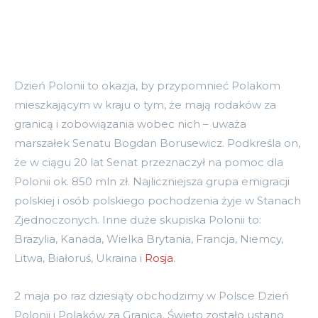
Dzień Polonii to okazja, by przypomnieć Polakom
mieszkającym w kraju o tym, że mają rodaków za
granicą i zobowiązania wobec nich – uważa
marszałek Senatu Bogdan Borusewicz. Podkreśla on,
że w ciągu 20 lat Senat przeznaczył na pomoc dla
Polonii ok. 850 mln zł. Najliczniejsza grupa emigracji
polskiej i osób polskiego pochodzenia żyje w Stanach
Zjednoczonych. Inne duże skupiska Polonii to:
Brazylia, Kanada, Wielka Brytania, Francja, Niemcy,
Litwa, Białoruś, Ukraina i
Rosja
.
2 maja po raz dziesiąty obchodzimy w Polsce Dzień
Polonii i Polaków za Granicą. Święto zostało ustano