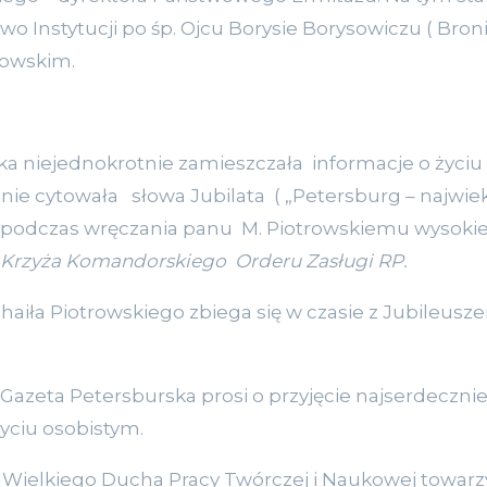
stwo Instytucji po śp. Ojcu Borysie Borysowiczu ( Bron
rowskim.
iejednokrotnie zamieszczała informacje o życiu i 
tnie cytowała słowa Jubilata ( „Petersburg – najwie
e podczas wręczania panu M. Piotrowskiemu wysoki
Krzyża Komandorskiego Orderu Zasługi RP.
ła Piotrowskiego zbiega się w czasie z Jubileusz
zeta Petersburska prosi o przyjęcie najserdecznie
życiu osobistym.
ielkiego Ducha Pracy Twórczej i Naukowej towarz