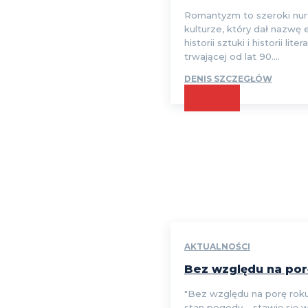
Romantyzm to szeroki nur
kulturze, który dał nazwę
historii sztuki i historii liter
trwającej od lat 90....
DENIS SZCZEGŁÓW
CZYTAJ
AKTUALNOŚCI
Bez względu na por
"Bez względu na porę roku,
stan pogody – stawię się 