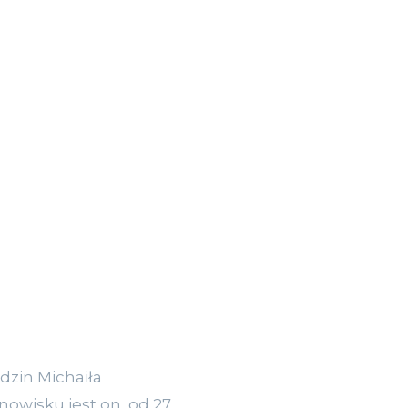
zin Michaiła
nowisku jest on od 27