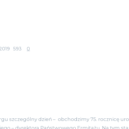
2019
593
0
szczególny dzień – obchodzimy 75. rocznicę urod
iego – dyrektora Państwowego Ermitażu. Na tym sta