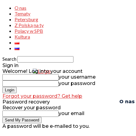
O nas
Tematy
Petersburg
Z Polską na ty
Polacy w SPB
Kultura
Search
Sign in
Welcome! Log into your account
your username
your password
Forgot your password? Get help
O nas
Password recovery
Recover your password
your email
A password will be e-mailed to you.