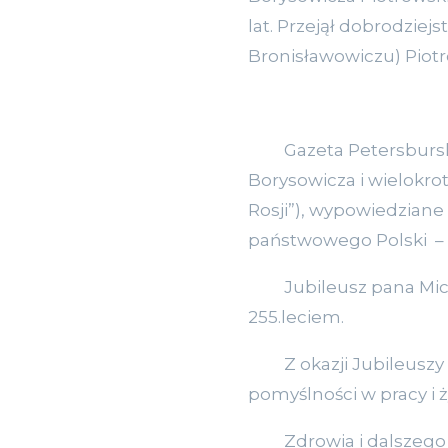
lat. Przejął dobrodziej
Bronisławowiczu) Piot
Gazeta Petersburska n
Borysowicza i wielokro
Rosji”), wypowiedzian
państwowego Polski –
Jubileusz pana Michai
255.leciem.
Z okazji Jubileuszy Ga
pomyślności w pracy i 
Zdrowia i dalszego W