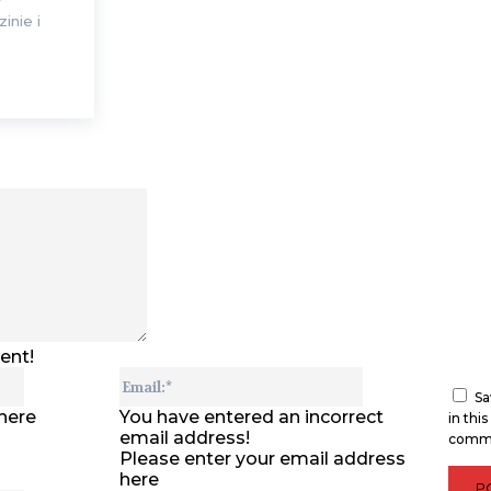
inie i
Comment:
ent!
Name:*
Email:*
Sa
here
You have entered an incorrect
in thi
email address!
comm
Please enter your email address
here