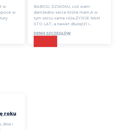
t w
BABCIU, DZIADKU, coś wam
 epoce w
damJedno serce które mam.A w
atury
tym sercu same róże,ŻYJCIE NAM
STO LAT, a nawet dłużej!21 i...
DENIS SZCZEGŁÓW
CZYTAJ
ę roku
 dnia i
w