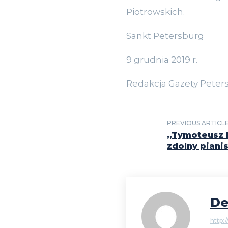
Piotrowskich.
Sankt Petersburg
9 grudnia 2019 r.
Redakcja Gazety Peters
PREVIOUS ARTICL
„Tymoteusz B
zdolny piani
De
http:/