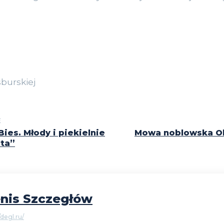
burskiej
E
ies. Młody i piekielnie
Mowa noblowska Ol
sta”
nis Szczegłów
/degl.ru/