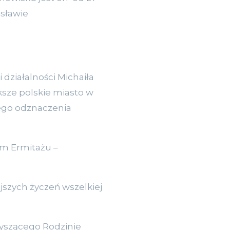
isławie
działalności Michaiła
ksze polskie miasto w
ego odznaczenia
em Ermitażu –
jszych życzeń wszelkiej
yszącego Rodzinie