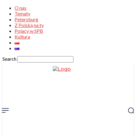
O nas
Tematy
Petersburg
Z Polską na ty
Polacy w SPB
Kultura
Search