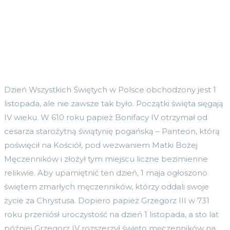
Dzień Wszystkich Świętych w Polsce obchodzony jest 1
listopada, ale nie zawsze tak było. Początki święta sięgają
IV wieku. W 610 roku papież Bonifacy IV otrzymał od
cesarza starożytną świątynię pogańską – Panteon, którą
poświęcił na Kościół, pod wezwaniem Matki Bożej
Męczenników i złożył tym miejscu liczne bezimienne
relikwie. Aby upamiętnić ten dzień, 1 maja ogłoszono
świętem zmarłych męczenników, którzy oddali swoje
życie za Chrystusa. Dopiero papież Grzegorz III w 731
roku przeniósł uroczystość na dzień 1 listopada, a sto lat
później Grzegorz IV rozszerzył święto męczenników na