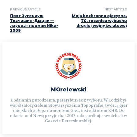
PREVIOUS ARTICLE
NEXT ARTICLE
Поэт Эугениуш
Moja bezbronna ojczyzna.
Ткачишин-Дыцки —
70. rocznica wybuchu
лауреат премии Nike-
drugiej wojny światowej
2009
MGrelewski
Łodzianin z urodzenia, petersburżec z wyboru. W Łodzi był
współzałożycielem Stowarzyszenia Topografie, twórcą gier
miejskich z Departamentem Gier, instruktorem ZHR. Do
miasta nad Newą przyjechał 2013 roku, próbuje swoich sił w
Gazecie Petersburskiej.