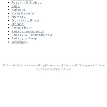
Język mNIE obcy
Kino
Kultura
Mała Gazeta
Numery
Obrazki z Rosji
Opinie
Petersburg
Polacy na świecie
Polacy w Petersburgu
Polacy w Rosji
Wywiady
© Gazeta Petersburska | All rights reserved | Made with Newspaper Theme
by stronaczynna.tilda.ws