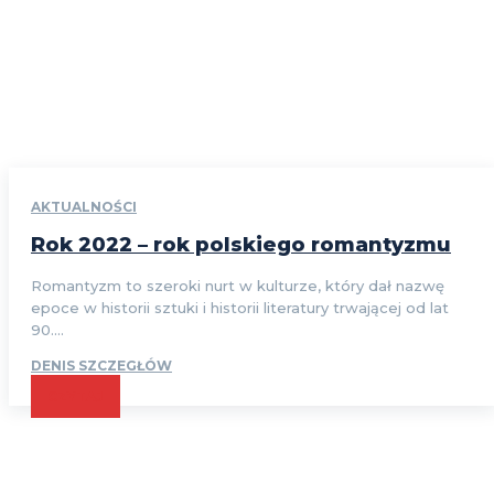
AKTUALNOŚCI
Rok 2022 – rok polskiego romantyzmu
Romantyzm to szeroki nurt w kulturze, który dał nazwę
epoce w historii sztuki i historii literatury trwającej od lat
90....
DENIS SZCZEGŁÓW
CZYTAJ