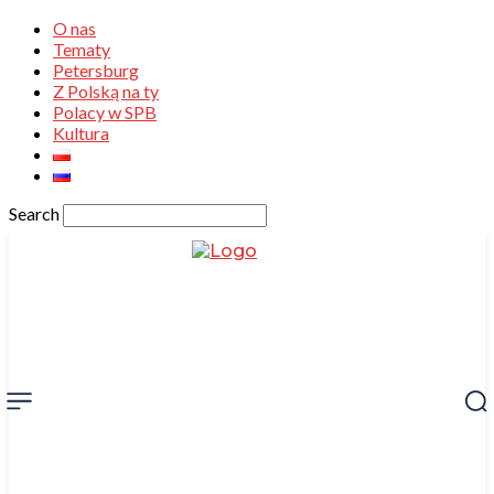
O nas
Tematy
Petersburg
Z Polską na ty
Polacy w SPB
Kultura
Search