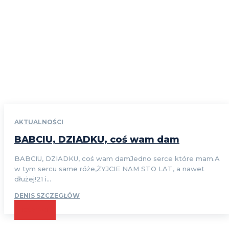
AKTUALNOŚCI
BABCIU, DZIADKU, coś wam dam
BABCIU, DZIADKU, coś wam damJedno serce które mam.A
w tym sercu same róże,ŻYJCIE NAM STO LAT, a nawet
dłużej!21 i...
DENIS SZCZEGŁÓW
CZYTAJ