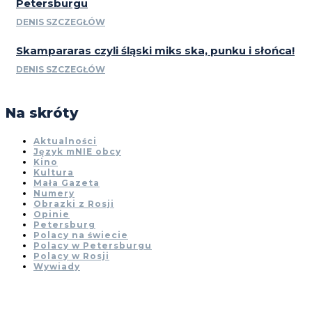
Petersburgu
DENIS SZCZEGŁÓW
Skampararas czyli śląski miks ska, punku i słońca!
DENIS SZCZEGŁÓW
Na skróty
Aktualności
Język mNIE obcy
Kino
Kultura
Mała Gazeta
Numery
Obrazki z Rosji
Opinie
Petersburg
Polacy na świecie
Polacy w Petersburgu
Polacy w Rosji
Wywiady