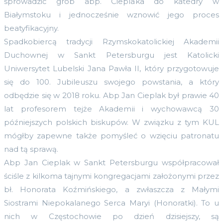
sprowadzić grób abp. Cieplaka do katedry w
Białymstoku i jednocześnie wznowić jego proces
beatyfikacyjny.
Spadkobiercą tradycji Rzymskokatolickiej Akademii
Duchownej w Sankt Petersburgu jest Katolicki
Uniwersytet Lubelski Jana Pawła II, który przygotowuje
się do 100. Jubileuszu swojego powstania, a który
odbędzie się w 2018 roku. Abp Jan Cieplak był prawie 40
lat profesorem tejże Akademii i wychowawcą 30
późniejszych polskich biskupów. W związku z tym KUL
mógłby zapewne także pomyśleć o wzięciu patronatu
nad tą sprawą.
Abp Jan Cieplak w Sankt Petersburgu współpracował
ściśle z kilkoma tajnymi kongregacjami założonymi przez
bł. Honorata Koźmińskiego, a zwłaszcza z Małymi
Siostrami Niepokalanego Serca Maryi (Honoratki). To u
nich w Częstochowie po dzień dzisiejszy, są