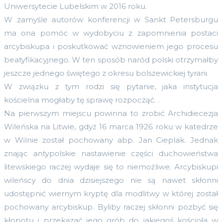
Uniwersytecie Lubelskim w 2016 roku.
W zamyśle autorów konferencji w Sankt Petersburgu
ma ona pomóc w wydobyciu z zapomnienia postaci
arcybiskupa i poskutkować wznowieniem jego procesu
beatyfikacyjnego. W ten sposób naród polski otrzymałby
jeszcze jednego świętego z okresu bolszewickiej tyrani.
W związku z tym rodzi się pytanie, jaka instytucja
kościelna mogłaby tę sprawę rozpocząć. .
Na pierwszym miejscu powinna to zrobić Archidiecezja
Wileńska na Litwie, gdyż 16 marca 1926 roku w katedrze
w Wilnie został pochowany abp. Jan Cieplak. Jednak
znając antypolskie nastawienie części duchowieństwa
litewskiego raczej wydaje się to niemożliwe. Arcybiskupi
wileńscy do dnia dzisiejszego nie są nawet skłonni
udostępnić wiernym kryptę dla modlitwy w której został
pochowany arcybiskup. Byliby raczej skłonni pozbyć się
kłopotu i przekazać jego grób do jakiegoś kościoła w