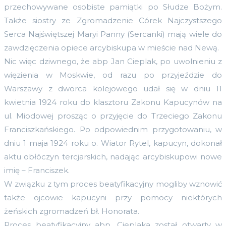
przechowywane osobiste pamiątki po Słudze Bożym.
Także siostry ze Zgromadzenie Córek Najczystszego
Serca Najświętszej Maryi Panny (Sercanki) mają wiele do
zawdzięczenia opiece arcybiskupa w mieście nad Newą.
Nic więc dziwnego, że abp Jan Cieplak, po uwolnieniu z
więzienia w Moskwie, od razu po przyjeździe do
Warszawy z dworca kolejowego udał się w dniu 11
kwietnia 1924 roku do klasztoru Zakonu Kapucynów na
ul. Miodowej prosząc o przyjęcie do Trzeciego Zakonu
Franciszkańskiego. Po odpowiednim przygotowaniu, w
dniu 1 maja 1924 roku o. Wiator Rytel, kapucyn, dokonał
aktu obłóczyn tercjarskich, nadając arcybiskupowi nowe
imię – Franciszek.
W związku z tym proces beatyfikacyjny mogliby wznowić
także ojcowie kapucyni przy pomocy niektórych
żeńskich zgromadzeń bł. Honorata.
Proces beatyfikacyjny abp. Cieplaka został otwarty w