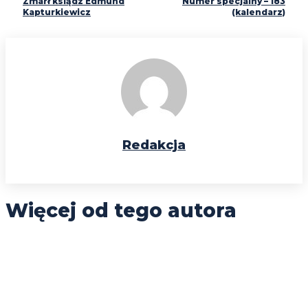
Zmarł ksiądz Edmund
Numer specjalny – 183
Kapturkiewicz
(kalendarz)
Redakcja
Więcej od tego autora