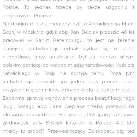
Polsce. To jednak trzeba by także uzgodnić z
miejscowymi Polakami.
Na drugim miejscu mogłaby być to Archidiecezja Matki
Bożej w Moskwie, gdyż abp. Jan Cieplak przeszło 40 lat
pracował w Sankt Petersburgu, to jest na terenie
dzisiejszej archidiecezji. Jednak wydaje się to raczej
niemożliwe, gdyż arcybiskup był za bardzo silnym
polskim patriotą, co wobec międzynarodowości Kościoła
katolickiego w Rosji, nie sprzyja temu. Poza tym
archidiecezja prowadzi już jeden duży proces nowo
rosyjskich męczenników, który od wielu lat stoi w miejscu.
Zapewne sprawę wznowienia procesu beatyfikacyjnego
Sługi Bożego abp. Jana Cieplaka trzeba postawić na
plenarnym posiedzeniu Episkopatu Polski, aby ta sprawa
zjednoczyła cały Kościół katolicki w Polsce. Ale kto
miałby to zrobić? Przewodniczący Episkopatu czy też