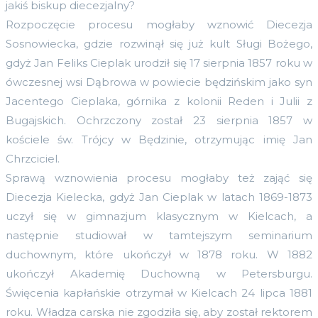
jakiś biskup diecezjalny?
Rozpoczęcie procesu mogłaby wznowić Diecezja
Sosnowiecka, gdzie rozwinął się już kult Sługi Bożego,
gdyż Jan Feliks Cieplak urodził się 17 sierpnia 1857 roku w
ówczesnej wsi Dąbrowa w powiecie będzińskim jako syn
Jacentego Cieplaka, górnika z kolonii Reden i Julii z
Bugajskich. Ochrzczony został 23 sierpnia 1857 w
kościele św. Trójcy w Będzinie, otrzymując imię Jan
Chrzciciel.
Sprawą wznowienia procesu mogłaby też zająć się
Diecezja Kielecka, gdyż Jan Cieplak w latach 1869-1873
uczył się w gimnazjum klasycznym w Kielcach, a
następnie studiował w tamtejszym seminarium
duchownym, które ukończył w 1878 roku. W 1882
ukończył Akademię Duchowną w Petersburgu.
Święcenia kapłańskie otrzymał w Kielcach 24 lipca 1881
roku. Władza carska nie zgodziła się, aby został rektorem