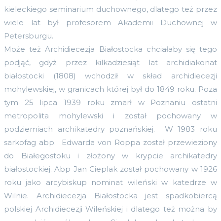
kieleckiego seminarium duchownego, dlatego też przez
wiele lat był profesorem Akademii Duchownej w
Petersburgu.
Może też Archidiecezja Białostocka chciałaby się tego
podjąć, gdyż przez kilkadziesiąt lat archidiakonat
białostocki (1808) wchodził w skład archidiecezji
mohylewskiej, w granicach której był do 1849 roku. Poza
tym 25 lipca 1939 roku zmarł w Poznaniu ostatni
metropolita mohylewski i został pochowany w
podziemiach archikatedry poznańskiej. W 1983 roku
sarkofag abp. Edwarda von Roppa został przewieziony
do Białegostoku i złożony w krypcie archikatedry
białostockiej. Abp Jan Cieplak został pochowany w 1926
roku jako arcybiskup nominat wileński w katedrze w
Wilnie. Archidiecezja Białostocka jest spadkobiercą
polskiej Archidiecezji Wileńskiej i dlatego też można by