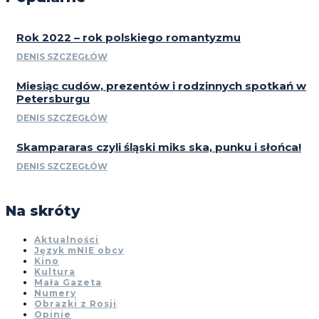
Rok 2022 – rok polskiego romantyzmu
DENIS SZCZEGŁÓW
Miesiąc cudów, prezentów i rodzinnych spotkań w
Petersburgu
DENIS SZCZEGŁÓW
Skampararas czyli śląski miks ska, punku i słońca!
DENIS SZCZEGŁÓW
Na skróty
Aktualności
Język mNIE obcy
Kino
Kultura
Mała Gazeta
Numery
Obrazki z Rosji
Opinie