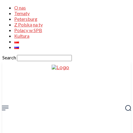
O nas
Tematy
Petersburg
Z Polską na ty
Polacy w SPB
Kultura
Search