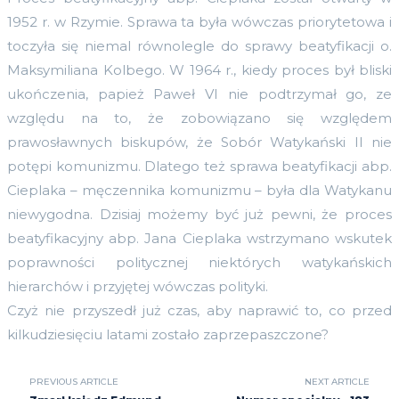
1952 r. w Rzymie. Sprawa ta była wówczas priorytetowa i
toczyła się niemal równolegle do sprawy beatyfikacji o.
Maksymiliana Kolbego. W 1964 r., kiedy proces był bliski
ukończenia, papież Paweł VI nie podtrzymał go, ze
względu na to, że zobowiązano się względem
prawosławnych biskupów, że Sobór Watykański II nie
potępi komunizmu. Dlatego też sprawa beatyfikacji abp.
Cieplaka – męczennika komunizmu – była dla Watykanu
niewygodna. Dzisiaj możemy być już pewni, że proces
beatyfikacyjny abp. Jana Cieplaka wstrzymano wskutek
poprawności politycznej niektórych watykańskich
hierarchów i przyjętej wówczas polityki.
Czyż nie przyszedł już czas, aby naprawić to, co przed
kilkudziesięciu latami zostało zaprzepaszczone?
PREVIOUS ARTICLE
NEXT ARTICLE