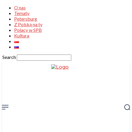
O nas
Tematy
Petersburg
Z Polską na ty
Polacy w SPB
Kultura
Search