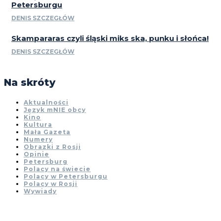
Petersburgu
DENIS SZCZEGŁÓW
Skampararas czyli śląski miks ska, punku i słońca!
DENIS SZCZEGŁÓW
Na skróty
Aktualności
Język mNIE obcy
Kino
Kultura
Mała Gazeta
Numery
Obrazki z Rosji
Opinie
Petersburg
Polacy na świecie
Polacy w Petersburgu
Polacy w Rosji
Wywiady