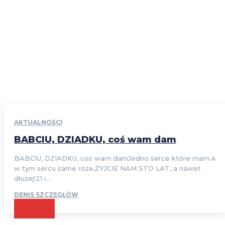
AKTUALNOŚCI
BABCIU, DZIADKU, coś wam dam
BABCIU, DZIADKU, coś wam damJedno serce które mam.A
w tym sercu same róże,ŻYJCIE NAM STO LAT, a nawet
dłużej!21 i...
DENIS SZCZEGŁÓW
CZYTAJ