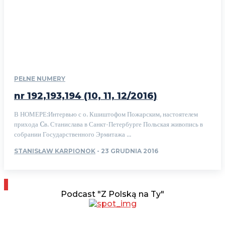
PEŁNE NUMERY
nr 192,193,194 (10, 11, 12/2016)
В НОМЕРЕ:Интервью с о. Кшиштофом Пожарским, настоятелем
прихода Cв. Станислава в Санкт-Петербурге Польская живопись в
собрании Государственного Эрмитажа ...
STANISŁAW KARPIONOK
-
23 GRUDNIA 2016
Podcast "Z Polską na Ty"