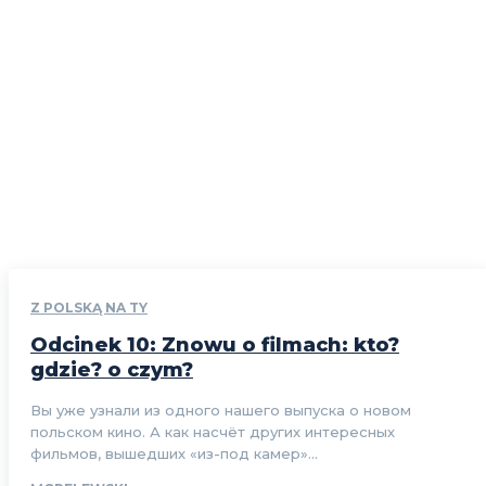
Z POLSKĄ NA TY
Odcinek 10: Znowu o filmach: kto?
gdzie? o czym?
Вы уже узнали из одного нашего выпуска о новом
польском кино. А как насчёт других интересных
фильмов, вышедших «из-под камер»...