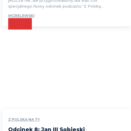
jeszcze nie, ale przygotowaliśmy dla was coś
specjalnego.Nowy odcinek podcastu "Z Polską...
MGRELEWSKI
CZYTAJ
Z POLSKĄ NA TY
Odcinek 8: Jan III Sobieski