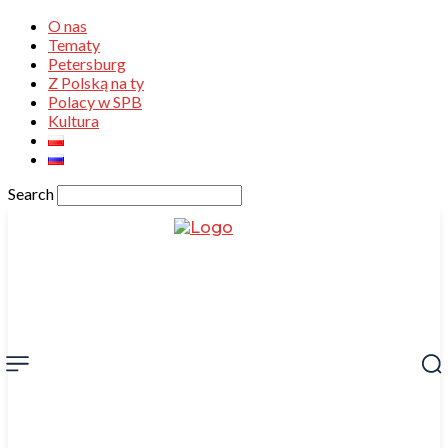
O nas
Tematy
Petersburg
Z Polską na ty
Polacy w SPB
Kultura
Search