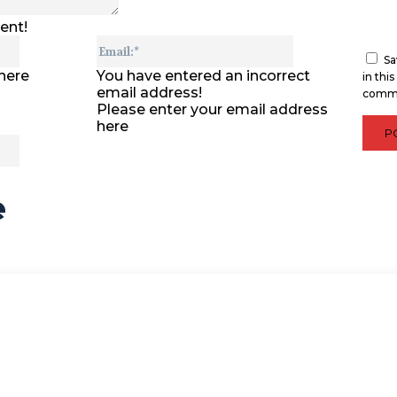
ent!
Name:*
Email:*
Sa
here
You have entered an incorrect
in thi
email address!
comm
Please enter your email address
here
Website:
e