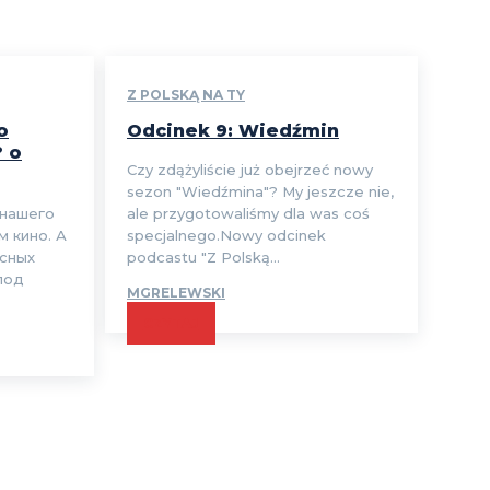
Z POLSKĄ NA TY
o
Odcinek 9: Wiedźmin
? o
Czy zdążyliście już obejrzeć nowy
sezon "Wiedźmina"? My jeszcze nie,
 нашего
ale przygotowaliśmy dla was coś
м кино. А
specjalnego.Nowy odcinek
есных
podcastu "Z Polską...
под
MGRELEWSKI
CZYTAJ