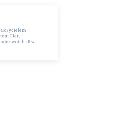
założycielem
tem Gier,
uje swoich sił w