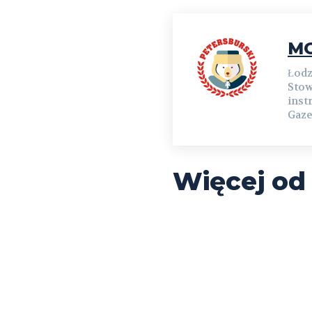
MG
Łodz
Stow
inst
Gaze
Więcej od