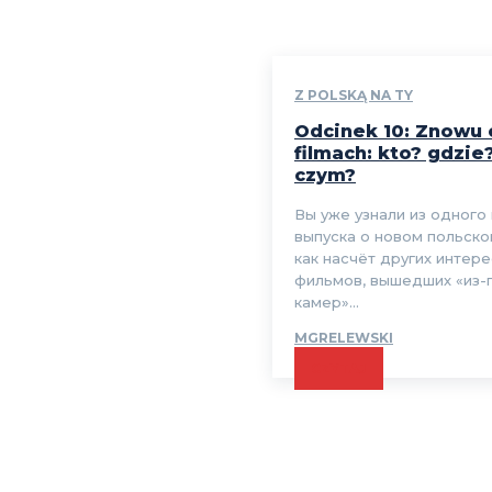
Z POLSKĄ NA TY
Odcinek 10: Znowu 
filmach: kto? gdzie
czym?
Вы уже узнали из одного
выпуска о новом польско
как насчёт других интер
фильмов, вышедших «из-
камер»...
MGRELEWSKI
CZYTAJ