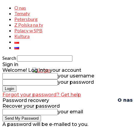
O nas
Tematy
Petersburg
Z Polską na ty
Polacy w SPB
Kultura
Search
Sign in
Welcome! Log into your account
your username
your password
Forgot your password? Get help
O nas
Password recovery
Recover your password
your email
A password will be e-mailed to you.