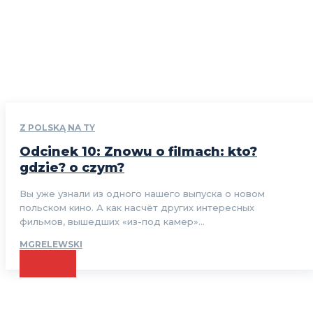
Z POLSKĄ NA TY
Odcinek 10: Znowu o filmach: kto?
gdzie? o czym?
Вы уже узнали из одного нашего выпуска о новом
польском кино. А как насчёт других интересных
фильмов, вышедших «из-под камер»...
MGRELEWSKI
CZYTAJ