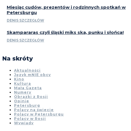
Miesiąc cudów, prezentów i rodzinnych spotkań w
Petersburgu
DENIS SZCZEGŁÓW
Skampararas czyli śląski miks ska, punku i słońca!
DENIS SZCZEGŁÓW
Na skróty
Aktualności
Język mNIE obcy
Kino
Kultura
Mała Gazeta
Numery
Obrazki z Rosji
Opinie
Petersburg
Polacy na świecie
Polacy w Petersburgu
Polacy w Rosji
Wywiady