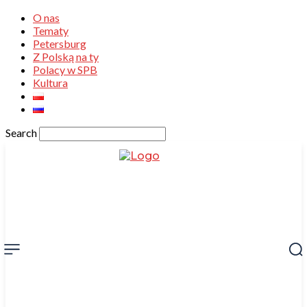
O nas
Tematy
Petersburg
Z Polską na ty
Polacy w SPB
Kultura
Search