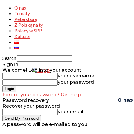
O nas
Tematy
Petersburg
Z Polską na ty
Polacy w SPB
Kultura
Search
Sign in
Welcome! Log into your account
your username
your password
Forgot your password? Get help
O nas
Password recovery
Recover your password
your email
A password will be e-mailed to you.