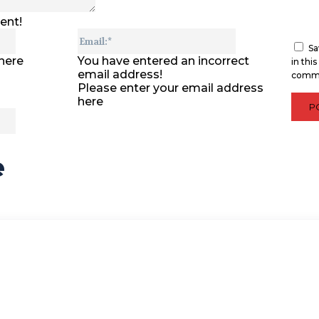
ent!
Name:*
Email:*
Sa
here
You have entered an incorrect
in thi
email address!
comm
Please enter your email address
here
Website:
e