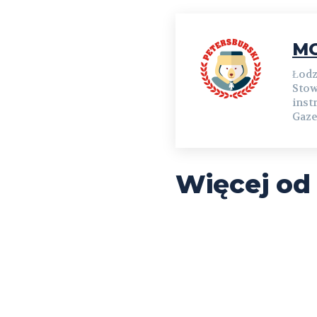
MG
Łodz
Stow
inst
Gaze
Więcej od