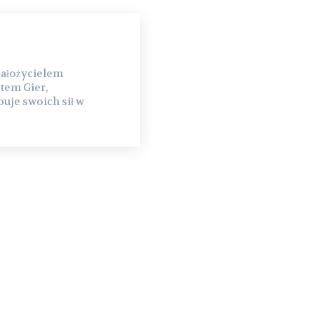
założycielem
tem Gier,
uje swoich sił w