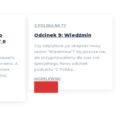
Z POLSKĄ NA TY
o
Odcinek 9: Wiedźmin
? o
Czy zdążyliście już obejrzeć nowy
sezon "Wiedźmina"? My jeszcze nie,
 нашего
ale przygotowaliśmy dla was coś
м кино. А
specjalnego.Nowy odcinek
есных
podcastu "Z Polską...
под
MGRELEWSKI
CZYTAJ