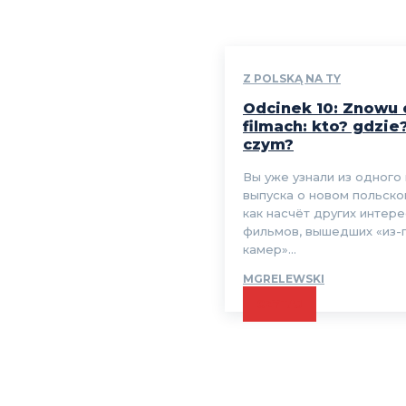
Z POLSKĄ NA TY
Odcinek 10: Znowu 
filmach: kto? gdzie
czym?
Вы уже узнали из одного
выпуска о новом польско
как насчёт других интер
фильмов, вышедших «из-
камер»...
MGRELEWSKI
CZYTAJ