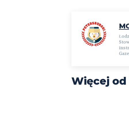
MG
Łodz
Stow
inst
Gaze
Więcej od