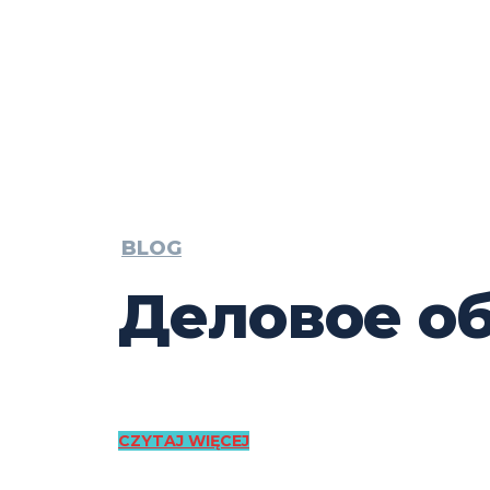
BLOG
Деловое о
CZYTAJ WIĘCEJ