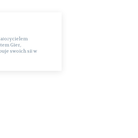
założycielem
tem Gier,
uje swoich sił w