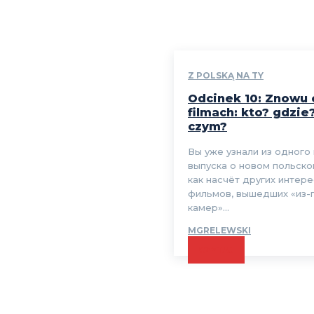
Z POLSKĄ NA TY
Odcinek 10: Znowu 
filmach: kto? gdzie
czym?
Вы уже узнали из одного
выпуска о новом польско
как насчёт других интер
фильмов, вышедших «из-
камер»...
MGRELEWSKI
CZYTAJ