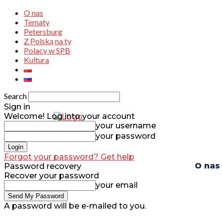
O nas
Tematy
Petersburg
Z Polską na ty
Polacy w SPB
Kultura
Search
Sign in
Welcome! Log into your account
your username
your password
Forgot your password? Get help
O nas
Password recovery
Recover your password
your email
A password will be e-mailed to you.