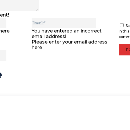
ent!
Name:*
Email:*
Sa
here
You have entered an incorrect
in thi
email address!
comm
Please enter your email address
here
Website:
e