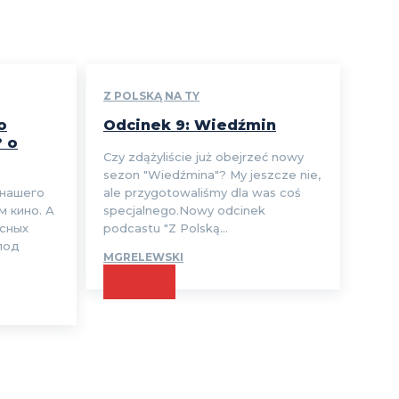
Z POLSKĄ NA TY
o
Odcinek 9: Wiedźmin
? o
Czy zdążyliście już obejrzeć nowy
sezon "Wiedźmina"? My jeszcze nie,
 нашего
ale przygotowaliśmy dla was coś
м кино. А
specjalnego.Nowy odcinek
есных
podcastu "Z Polską...
под
MGRELEWSKI
CZYTAJ