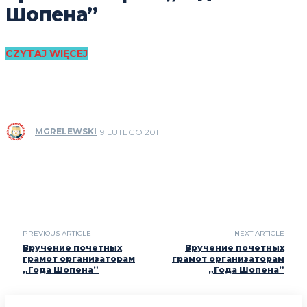
Шопена”
CZYTAJ WIĘCEJ
MGRELEWSKI
9 LUTEGO 2011
PREVIOUS ARTICLE
NEXT ARTICLE
Вручение почетных
Вручение почетных
грамот организаторам
грамот организаторам
„Года Шопена”
„Года Шопена”