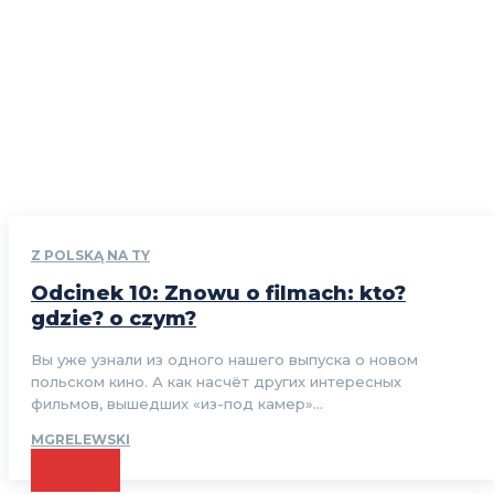
Z POLSKĄ NA TY
Odcinek 10: Znowu o filmach: kto?
gdzie? o czym?
Вы уже узнали из одного нашего выпуска о новом
польском кино. А как насчёт других интересных
фильмов, вышедших «из-под камер»...
MGRELEWSKI
CZYTAJ