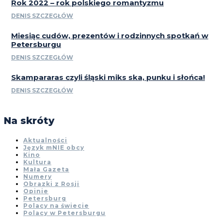
Rok 2022 – rok polskiego romantyzmu
DENIS SZCZEGŁÓW
Miesiąc cudów, prezentów i rodzinnych spotkań w
Petersburgu
DENIS SZCZEGŁÓW
Skampararas czyli śląski miks ska, punku i słońca!
DENIS SZCZEGŁÓW
Na skróty
Aktualności
Język mNIE obcy
Kino
Kultura
Mała Gazeta
Numery
Obrazki z Rosji
Opinie
Petersburg
Polacy na świecie
Polacy w Petersburgu