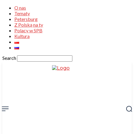
O nas
Tematy
Petersburg
Z Polską na ty
Polacy w SPB
Kultura
Search