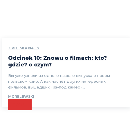
Z POLSKĄ NA TY
Odcinek 10: Znowu o filmach: kto?
gdzie? o czym?
Вы уже узнали из одного нашего выпуска о новом
польском кино. А как насчёт других интересных
фильмов, вышедших «из-под камер»...
MGRELEWSKI
CZYTAJ