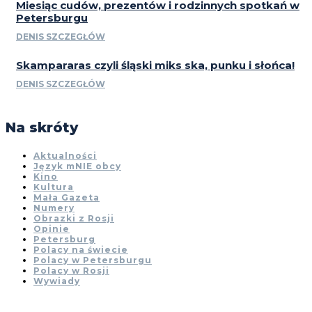
Miesiąc cudów, prezentów i rodzinnych spotkań w
Petersburgu
DENIS SZCZEGŁÓW
Skampararas czyli śląski miks ska, punku i słońca!
DENIS SZCZEGŁÓW
Na skróty
Aktualności
Język mNIE obcy
Kino
Kultura
Mała Gazeta
Numery
Obrazki z Rosji
Opinie
Petersburg
Polacy na świecie
Polacy w Petersburgu
Polacy w Rosji
Wywiady