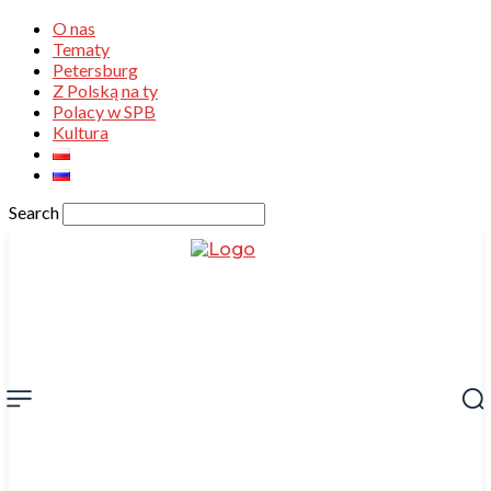
O nas
Tematy
Petersburg
Z Polską na ty
Polacy w SPB
Kultura
Search