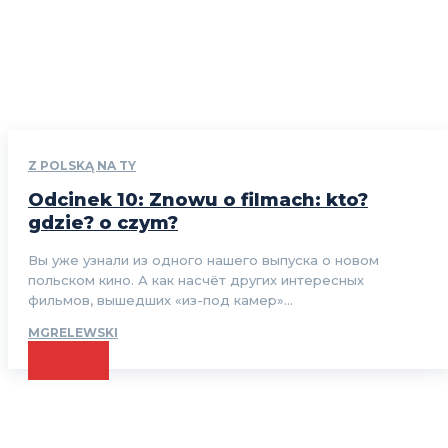
Z POLSKĄ NA TY
Odcinek 10: Znowu o filmach: kto?
gdzie? o czym?
Вы уже узнали из одного нашего выпуска о новом
польском кино. А как насчёт других интересных
фильмов, вышедших «из-под камер»...
MGRELEWSKI
CZYTAJ