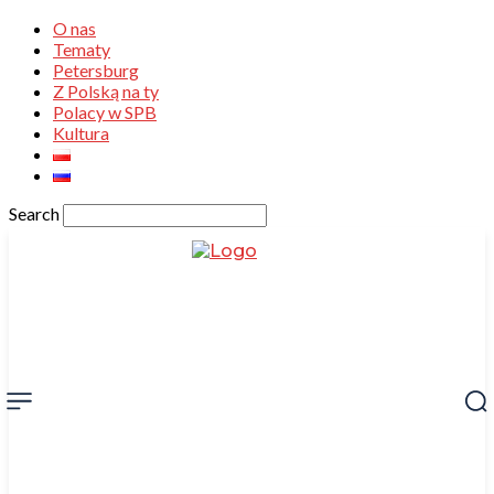
O nas
Tematy
Petersburg
Z Polską na ty
Polacy w SPB
Kultura
Search