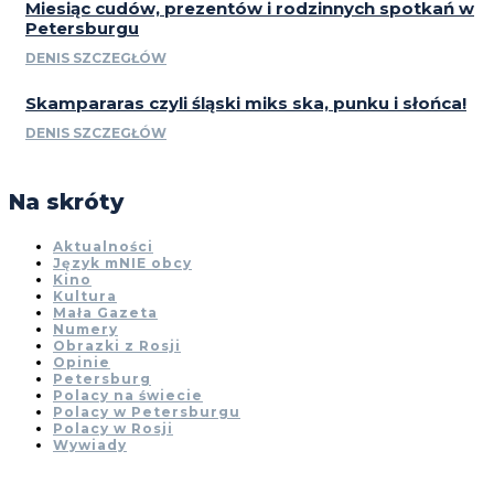
Miesiąc cudów, prezentów i rodzinnych spotkań w
Petersburgu
DENIS SZCZEGŁÓW
Skampararas czyli śląski miks ska, punku i słońca!
DENIS SZCZEGŁÓW
Na skróty
Aktualności
Język mNIE obcy
Kino
Kultura
Mała Gazeta
Numery
Obrazki z Rosji
Opinie
Petersburg
Polacy na świecie
Polacy w Petersburgu
Polacy w Rosji
Wywiady