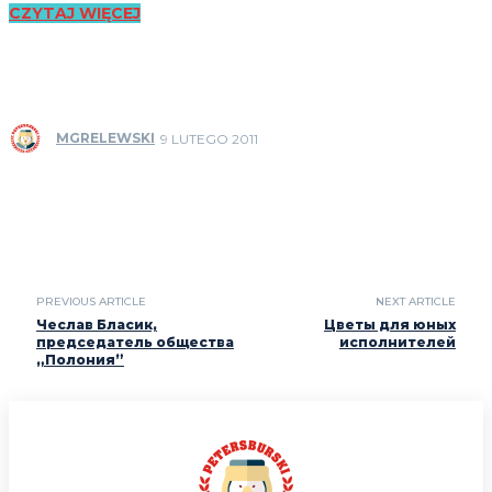
CZYTAJ WIĘCEJ
MGRELEWSKI
9 LUTEGO 2011
PREVIOUS ARTICLE
NEXT ARTICLE
Чеслав Бласик,
Цветы для юных
председатель общества
исполнителей
„Полония”