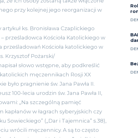
eja, że ich osoby zostaną także włączone
Ro
nego przy kolejnej jego reorganizacji w
ro
DE
 artykuł ks. Bronisława Czaplickiego
BA
– prześladowca Kościoła Katolickiego w
da
oria prześladowań Kościoła katolickiego w
DE
ks. Krzysztof Pożarski/
Be
 napisał słowo wstępne, aby podkreślić
DE
o katolickich męczennikach Rosji XX
ie było pragnienie św. Jana Pawła II.
usz 100-lecia urodzin św. Jana Pawła II,
słowami: „Na szczególną pamięć
m kapłanów w łagrach syberyjskich czy
u Sowieckiego” („Dar i Tajemnica” s.38),
ciu wrócili męczennicy. A są to często