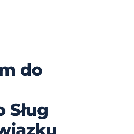
em do
 Sług
wiązku