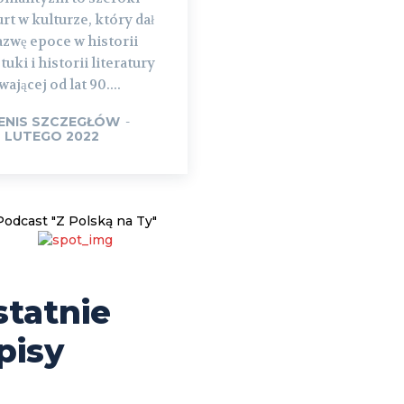
rt w kulturze, który dał
azwę epoce w historii
tuki i historii literatury
wającej od lat 90....
ENIS SZCZEGŁÓW
-
9 LUTEGO 2022
Podcast "Z Polską na Ty"
statnie
pisy