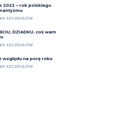
k 2022 – rok polskiego
mantyzmu
NIS SZCZEGŁÓW
BCIU, DZIADKU, coś wam
m
NIS SZCZEGŁÓW
z względu na porę roku
NIS SZCZEGŁÓW