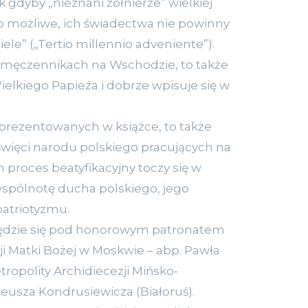
 gdyby „nieznani żołnierze” wielkiej
 to możliwe, ich świadectwa nie powinny
le” („Tertio millennio adveniente”).
o męczennikach na Wschodzie, to także
elkiego Papieża i dobrze wpisuje się w
.
aprezentowanych w książce, to także
 święci narodu polskiego pracujących na
 proces beatyfikacyjny toczy się w
wspólnotę ducha polskiego, jego
patriotyzmu.
będzie się pod honorowym patronatem
ji Matki Bożej w Moskwie – abp. Pawła
etropolity Archidiecezji Mińsko-
eusza Kondrusiewicza (Białoruś).