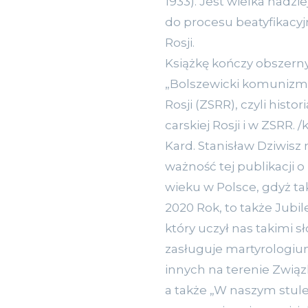
1933). Jest wielka nadzi
do procesu beatyfikacyj
Rosji.
Książkę kończy obszerny
„Bolszewicki komunizm 
Rosji (ZSRR), czyli hist
carskiej Rosji i w ZSRR. /
Kard. Stanisław Dziwisz
ważność tej publikacji 
wieku w Polsce, gdyż tak
2020 Rok, to także Jubile
który uczył nas takimi 
zasługuje martyrologiu
innych na terenie Związk
a także „W naszym stule