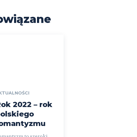
owiązane
KTUALNOŚCI
ok 2022 – rok
olskiego
romantyzmu
omantyzm to szeroki