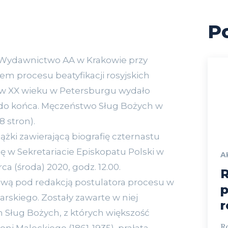
P
 Wydawnictwo AA w Krakowie przy
em procesu beatyfikacji rosyjskich
ów XX wieku w Petersburgu wydało
do końca. Męczeństwo Sług Bożych w
 stron).
iążki zawierającą biografię czternastu
ę w Sekretariacie Episkopatu Polski w
A
a (środa) 2020, godz. 12.00.
R
rową pod redakcją postulatora procesu w
p
żarskiego. Zostały zawarte w niej
 Sług Bożych, z których większość
R