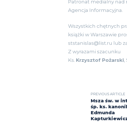
Patronat medialny nad n
Agencja Informacyjna.
Wszystkich chętnych pr
książki w Warszawie pros
ststanislas@list.ru lub z
Z wyrazami szacunku
Ks.
Krzysztof Pożarski
,
PREVIOUS ARTICLE
Msza św. w in
śp. ks. kanoni
Edmunda
Kapturkiewic