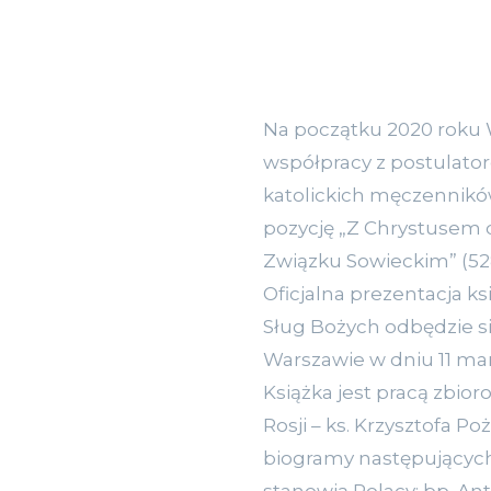
Na początku 2020 roku
współpracy z postulator
katolickich męczennik
pozycję „Z Chrystusem 
Związku Sowieckim” (528
Oficjalna prezentacja ks
Sług Bożych odbędzie si
Warszawie w dniu 11 marc
Książka jest pracą zbio
Rosji – ks. Krzysztofa Po
biogramy następujących