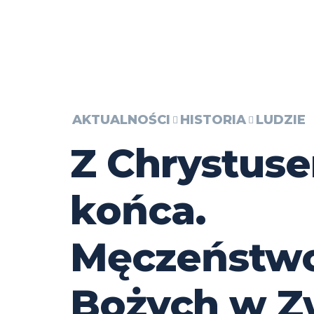
AKTUALNOŚCI
HISTORIA
LUDZIE
Z Chrystus
końca.
Męczeństwo
Bożych w Z