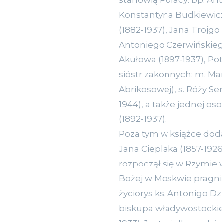
stanowią Polacy: bp. Ant
Konstantyna Budkiewicza
(1882-1937), Jana Trojgo
Antoniego Czerwińskiego 
Akułowa (1897-1937), Pot
sióstr zakonnych: m. Mar
Abrikosowej), s. Róży Se
1944), a także jednej oso
(1892-1937).
Poza tym w książce dod
Jana Cieplaka (1857-1926
rozpoczął się w Rzymie 
Bożej w Moskwie pragni
życiorys ks. Antonigo Dz
biskupa władywostockieg