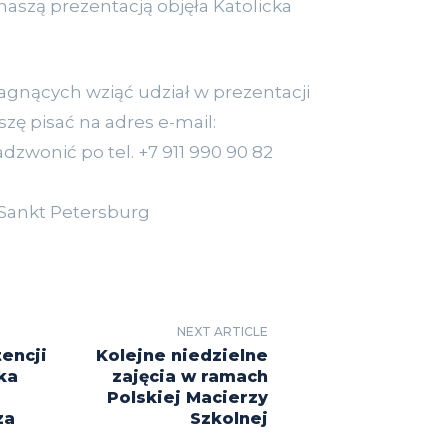
aszą prezentacją objęła Katolicka
agnących wziąć udział w prezentacji
zę pisać na adres e-mail:
adzwonić po tel. +7 911 990 90 82
 Sankt Petersburg
NEXT ARTICLE
tencji
Kolejne niedzielne
ka
zajęcia w ramach
Polskiej Macierzy
za
Szkolnej