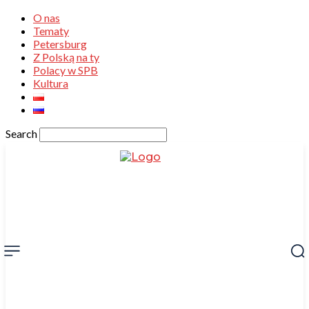
O nas
Tematy
Petersburg
Z Polską na ty
Polacy w SPB
Kultura
Search