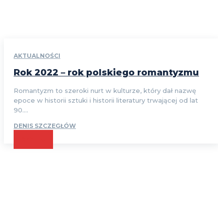
AKTUALNOŚCI
Rok 2022 – rok polskiego romantyzmu
Romantyzm to szeroki nurt w kulturze, który dał nazwę
epoce w historii sztuki i historii literatury trwającej od lat
90....
DENIS SZCZEGŁÓW
CZYTAJ