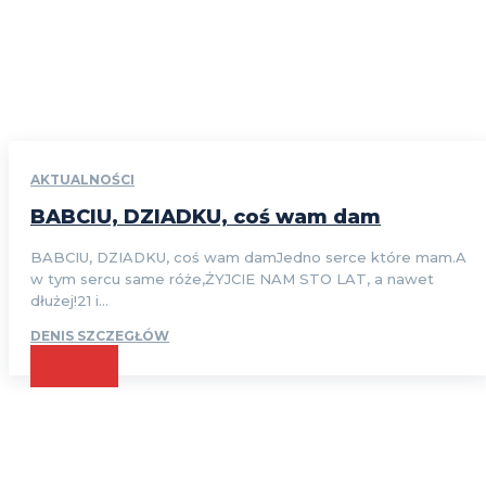
AKTUALNOŚCI
BABCIU, DZIADKU, coś wam dam
BABCIU, DZIADKU, coś wam damJedno serce które mam.A
w tym sercu same róże,ŻYJCIE NAM STO LAT, a nawet
dłużej!21 i...
DENIS SZCZEGŁÓW
CZYTAJ