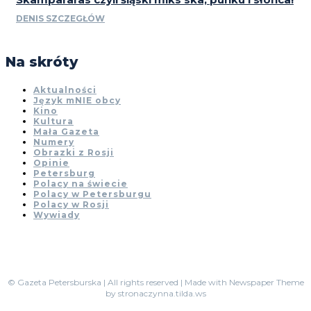
DENIS SZCZEGŁÓW
Na skróty
Aktualności
Język mNIE obcy
Kino
Kultura
Mała Gazeta
Numery
Obrazki z Rosji
Opinie
Petersburg
Polacy na świecie
Polacy w Petersburgu
Polacy w Rosji
Wywiady
© Gazeta Petersburska | All rights reserved | Made with Newspaper Theme
by stronaczynna.tilda.ws