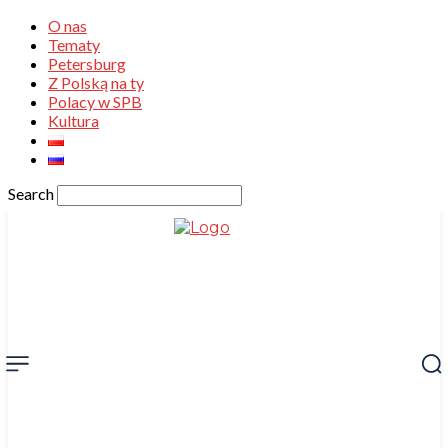
O nas
Tematy
Petersburg
Z Polską na ty
Polacy w SPB
Kultura
Search