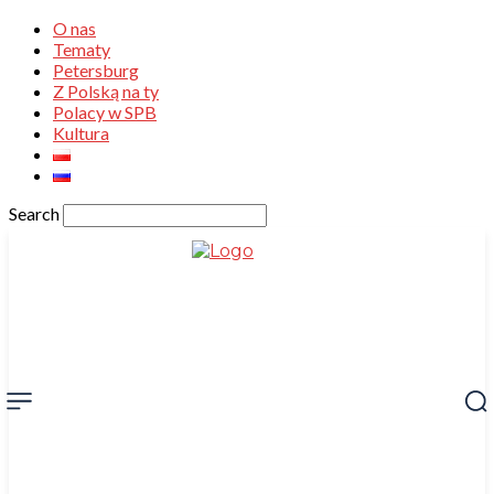
O nas
Tematy
Petersburg
Z Polską na ty
Polacy w SPB
Kultura
Search