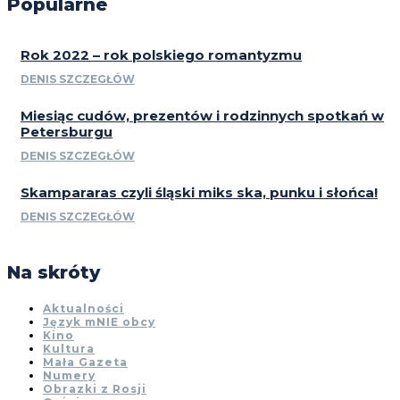
Popularne
Rok 2022 – rok polskiego romantyzmu
DENIS SZCZEGŁÓW
Miesiąc cudów, prezentów i rodzinnych spotkań w
Petersburgu
DENIS SZCZEGŁÓW
Skampararas czyli śląski miks ska, punku i słońca!
DENIS SZCZEGŁÓW
Na skróty
Aktualności
Język mNIE obcy
Kino
Kultura
Mała Gazeta
Numery
Obrazki z Rosji