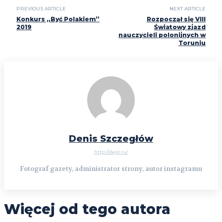
PREVIOUS ARTICLE
NEXT ARTICLE
Konkurs „Być Polakiem”
Rozpoczął się VIII
2019
Światowy zjazd
nauczycieli polonijnych w
Toruniu
Denis Szczegłów
http://degl.ru/
Fotograf gazety, administrator strony, autor instagramu
Więcej od tego autora