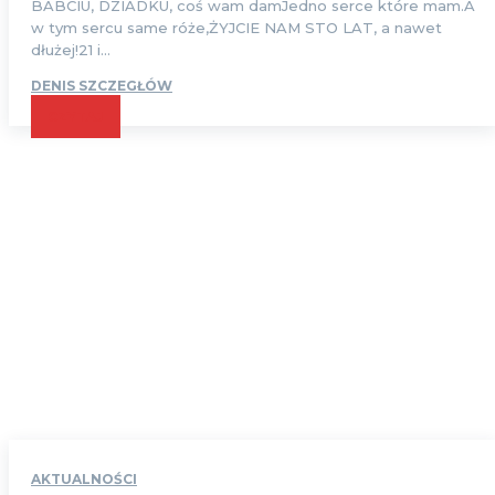
BABCIU, DZIADKU, coś wam damJedno serce które mam.A
w tym sercu same róże,ŻYJCIE NAM STO LAT, a nawet
dłużej!21 i...
DENIS SZCZEGŁÓW
CZYTAJ
AKTUALNOŚCI