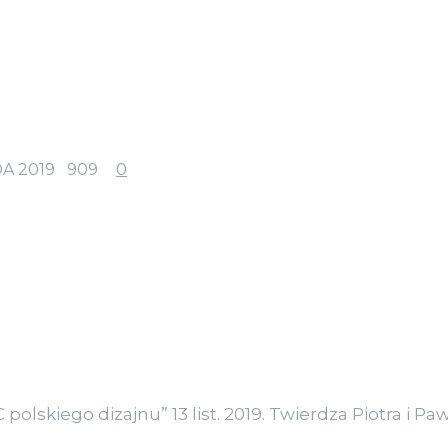
A 2019
909
0
olskiego dizajnu” 13 list. 2019. Twierdza Piotra i Pa