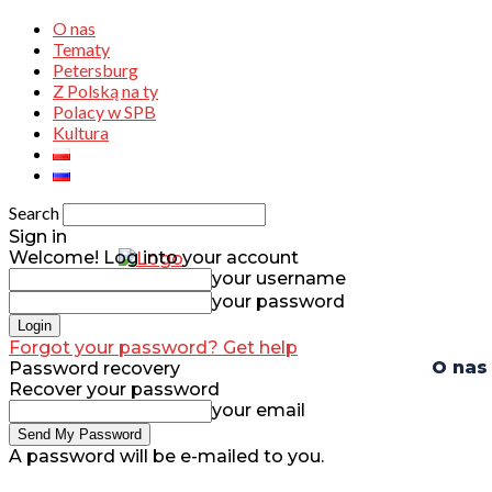
O nas
Tematy
Petersburg
Z Polską na ty
Polacy w SPB
Kultura
Search
Sign in
Welcome! Log into your account
your username
your password
Forgot your password? Get help
O nas
Password recovery
Recover your password
your email
A password will be e-mailed to you.