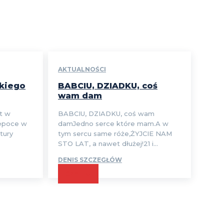
AKTUALNOŚCI
skiego
BABCIU, DZIADKU, coś
wam dam
t w
BABCIU, DZIADKU, coś wam
 epoce w
damJedno serce które mam.A w
atury
tym sercu same róże,ŻYJCIE NAM
STO LAT, a nawet dłużej!21 i...
DENIS SZCZEGŁÓW
CZYTAJ