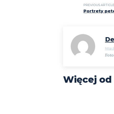
PREVIOUS ARTICL
Portrety pet
De
http:/
Foto
Więcej od