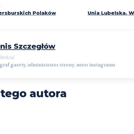
E
ersburskich Polaków
Unia Lubelska. W
nis Szczegłów
/degl.ru/
graf gazety, administrator strony, autor instagramu
 tego autora