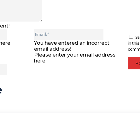
ent!
Name:*
Email:*
Sa
here
You have entered an incorrect
in thi
email address!
comm
Please enter your email address
here
Website:
e