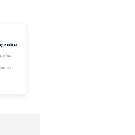
ę roku
 dnia i
w
inie i
Comment: