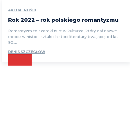
AKTUALNOŚCI
Rok 2022 – rok polskiego romantyzmu
Romantyzm to szeroki nurt w kulturze, który dał nazwę
epoce w historii sztuki i historii literatury trwającej od lat
90....
DENIS SZCZEGŁÓW
CZYTAJ