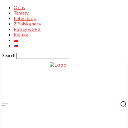
O nas
Tematy
Petersburg
Z Polską na ty
Polacy w SPB
Kultura
Search