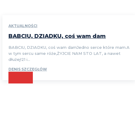
AKTUALNOŚCI
BABCIU, DZIADKU, coś wam dam
BABCIU, DZIADKU, coś wam damJedno serce które mam.A
w tym sercu same róże,ŻYJCIE NAM STO LAT, a nawet
dłużej!21 i...
DENIS SZCZEGŁÓW
CZYTAJ