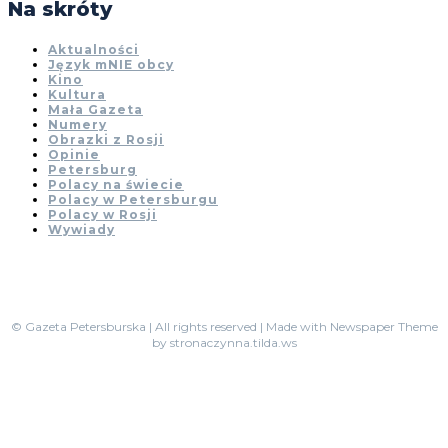
Na skróty
Aktualności
Język mNIE obcy
Kino
Kultura
Mała Gazeta
Numery
Obrazki z Rosji
Opinie
Petersburg
Polacy na świecie
Polacy w Petersburgu
Polacy w Rosji
Wywiady
© Gazeta Petersburska | All rights reserved | Made with Newspaper Theme
by stronaczynna.tilda.ws